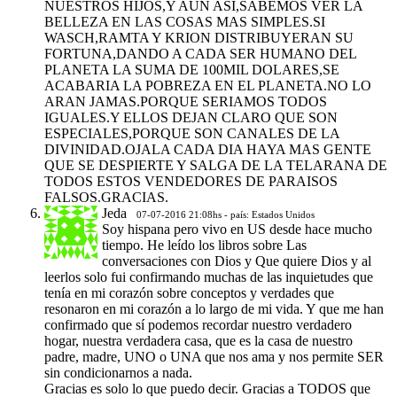
NUESTROS HIJOS,Y AUN ASI,SABEMOS VER LA
BELLEZA EN LAS COSAS MAS SIMPLES.SI
WASCH,RAMTA Y KRION DISTRIBUYERAN SU
FORTUNA,DANDO A CADA SER HUMANO DEL
PLANETA LA SUMA DE 100MIL DOLARES,SE
ACABARIA LA POBREZA EN EL PLANETA.NO LO
ARAN JAMAS.PORQUE SERIAMOS TODOS
IGUALES.Y ELLOS DEJAN CLARO QUE SON
ESPECIALES,PORQUE SON CANALES DE LA
DIVINIDAD.OJALA CADA DIA HAYA MAS GENTE
QUE SE DESPIERTE Y SALGA DE LA TELARANA DE
TODOS ESTOS VENDEDORES DE PARAISOS
FALSOS.GRACIAS.
Jeda
07-07-2016 21:08hs - país: Estados Unidos
Soy hispana pero vivo en US desde hace mucho
tiempo. He leído los libros sobre Las
conversaciones con Dios y Que quiere Dios y al
leerlos solo fui confirmando muchas de las inquietudes que
tenía en mi corazón sobre conceptos y verdades que
resonaron en mi corazón a lo largo de mi vida. Y que me han
confirmado que sí podemos recordar nuestro verdadero
hogar, nuestra verdadera casa, que es la casa de nuestro
padre, madre, UNO o UNA que nos ama y nos permite SER
sin condicionarnos a nada.
Gracias es solo lo que puedo decir. Gracias a TODOS que