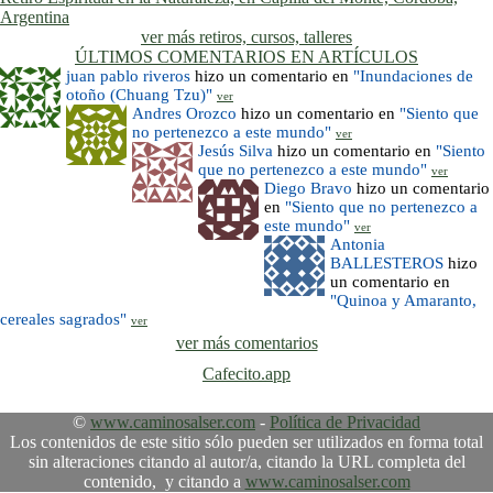
Argentina
ver más retiros, cursos, talleres
ÚLTIMOS COMENTARIOS EN ARTÍCULOS
juan pablo riveros
hizo un comentario en
"Inundaciones de
otoño (Chuang Tzu)"
ver
Andres Orozco
hizo un comentario en
"Siento que
no pertenezco a este mundo"
ver
Jesús Silva
hizo un comentario en
"Siento
que no pertenezco a este mundo"
ver
Diego Bravo
hizo un comentario
en
"Siento que no pertenezco a
este mundo"
ver
Antonia
BALLESTEROS
hizo
un comentario en
"Quinoa y Amaranto,
cereales sagrados"
ver
ver más comentarios
Cafecito.app
©
www.caminosalser.com
-
Política de Privacidad
Los contenidos de este sitio sólo pueden ser utilizados en forma total
sin alteraciones citando al autor/a, citando la URL completa del
contenido, y citando a
www.caminosalser.com