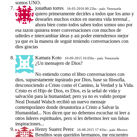
somos UNO.
jonathan torres
16-05-2016 00:22hs - país: Venezuela
quiero primeramente decirles a todos que los amo y
desearles muchos exitos en nuestra vida terrenal ,
ahora bien como todos saben todos somos uno por
esa razon quisiera tener conversaciones con muchos de
udtedes e intercambiar ideas y asi poder entendernos mejor
ya que es la manera de seguir teniendo conversaciones con
dios gracias
Kamara Koto
10-09-2015 16:05hs - país: Venezuela
¿Un mensajero de Dios?
No entiendo como el libro conversaciones con
dios, supuestamente inpsirado por Dios, base su filosofìa,
desconociendo a Cristo como el Camino, la Verdad y la Vida.
Cristo es el Hijo de Dios, es Dios, es la señal de vida y
salvaciòn para la humanidad; pero ya no es valido porque
Neal Donald Walsch recibiò un nuevo mensaje
contemporàneo donde desautoriza a Cristo a Salvar la
Humanidad... Nos dicen que no debemos escuchar ni leer a
otros lideres espirituales, pero si les debemos leer sus falsas
inspiraciones...
Henry Suarez Perez
16-08-2015 17:41hs - país: Mexico
Benditos sean queridos hermanos, me encuentro