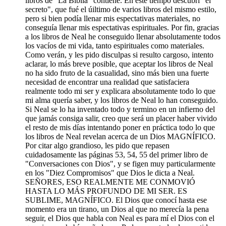
libros de "La Biblia" contiene. En este tiempo descubrí "el
secreto", que fué el úiltimo de varios libros del mismo estilo,
pero si bien podía llenar mis espectativas materiales, no
conseguía llenar mis espectativas espirituales. Por fin, gracias
a los libros de Neal he conseguido llenar absolutamente todos
los vacíos de mi vida, tanto espirituales como materiales.
Como verán, y les pido disculpas si resulto cargoso, intento
aclarar, lo más breve posible, que aceptar los libros de Neal
no ha sido fruto de la casualidad, sino más bien una fuerte
necesidad de encontrar una realidad que satisfaciera
realmente todo mi ser y explicara absolutamente todo lo que
mi alma quería saber, y los libros de Neal lo han conseguido.
Si Neal se lo ha inventado todo y termino en un infierno del
que jamás consiga salir, creo que será un placer haber vivido
el resto de mis días intentando poner en práctica todo lo que
los libros de Neal revelan acerca de un Dios MAGNÍFICO.
Por citar algo grandioso, les pido que repasen
cuidadosamente las páginas 53, 54, 55 del primer libro de
"Conversaciones con Dios", y se figen muy particularmente
en los "Diez Compromisos" que Dios le dicta a Neal.
SEÑORES, ESO REALMENTE ME CONMOVIÓ
HASTA LO MÁS PROFUNDO DE MI SER. ES
SUBLIME, MAGNÍFICO. El Dios que conocí hasta ese
momento era un tirano, un Dios al que no merecía la pena
seguir, el Dios que habla con Neal es para mí el Dios con el