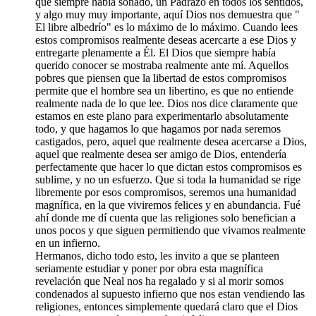
que siempre había soñado, un Padrazo en todos los sentidos,
y algo muy muy importante, aquí Dios nos demuestra que "
El libre albedrío" es lo máximo de lo máximo. Cuando lees
estos compromisos realmente deseas acercarte a ese Dios y
entregarte plenamente a Él. El Dios que siempre había
querido conocer se mostraba realmente ante mí. Aquellos
pobres que piensen que la libertad de estos compromisos
permite que el hombre sea un libertino, es que no entiende
realmente nada de lo que lee. Dios nos dice claramente que
estamos en este plano para experimentarlo absolutamente
todo, y que hagamos lo que hagamos por nada seremos
castigados, pero, aquel que realmente desea acercarse a Dios,
aquel que realmente desea ser amigo de Dios, entendería
perfectamente que hacer lo que dictan estos compromisos es
sublime, y no un esfuerzo. Que si toda la humanidad se rige
libremente por esos compromisos, seremos una humanidad
magnífica, en la que viviremos felices y en abundancia. Fué
ahí donde me dí cuenta que las religiones solo benefician a
unos pocos y que siguen permitiendo que vivamos realmente
en un infierno.
Hermanos, dicho todo esto, les invito a que se planteen
seriamente estudiar y poner por obra esta magnífica
revelación que Neal nos ha regalado y si al morir somos
condenados al supuesto infierno que nos estan vendiendo las
religiones, entonces simplemente quedará claro que el Dios