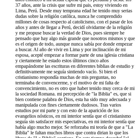
37 años, ante la crisis que sufre mi pais, estoy viviendo en
Lima, Perú. Desde muy temprana edad he tenido muy serias
dudas sobre la religión católica, nunca he comprendido
millones de cosas respecto al catolicismo, con el pasar de los
años y antes de llegar a Perú, decidí olvidarme de la religión
y me propuse buscar la verdad de Dios, pues siempre he
pensado que hay algo más grande que nosotros mismos y que
es el origen de todo, aunque nunca sabía por donde empezar
a buscar. Al año de vivir en Lima y por inclinación de mi
esposa, acepté empezar a formar parte de una iglesia cristiana
y ciertamente he estado estos últimos cinco años
empapándome las escrituras en diferentes biblias de estudio y
definitivamente me seguía sintiendo vacío. Si bien el
cristianismo respondía muchas de mis preguntas, no
terminaba de convencerme, y el motivo de mi falta de
convencimiento, no es otro que haber tenido muy cerca de mi
la sociedad Romana. mi percepción de "la Biblia" es, que si
bien contiene palabra de Dios, esta ha sido muy adecuada y
manipulada con fines ciertamente dudosos. Tras varios
estudios por mi parte y con esto de la aparición de los
evangelios nósticos, en mi interior sentía que el cristianismo
seguía sin satisfacer mis espectativas, en mi interior sentía que
había algo mucho mejor. Se reforzaba mi teoría de que a "La
Biblia" le faltan muchos libros que contra dirian lo que los