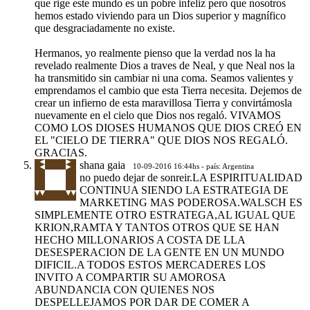
que rige este mundo es un pobre infeliz pero que nosotros
hemos estado viviendo para un Dios superior y magnífico
que desgraciadamente no existe.
Hermanos, yo realmente pienso que la verdad nos la ha
revelado realmente Dios a traves de Neal, y que Neal nos la
ha transmitido sin cambiar ni una coma. Seamos valientes y
emprendamos el cambio que esta Tierra necesita. Dejemos de
crear un infierno de esta maravillosa Tierra y convirtámosla
nuevamente en el cielo que Dios nos regaló. VIVAMOS
COMO LOS DIOSES HUMANOS QUE DIOS CREÓ EN
EL "CIELO DE TIERRA" QUE DIOS NOS REGALÓ.
GRACIAS.
shana gaia
10-09-2016 16:44hs - país: Argentina
no puedo dejar de sonreir.LA ESPIRITUALIDAD
CONTINUA SIENDO LA ESTRATEGIA DE
MARKETING MAS PODEROSA.WALSCH ES
SIMPLEMENTE OTRO ESTRATEGA,AL IGUAL QUE
KRION,RAMTA Y TANTOS OTROS QUE SE HAN
HECHO MILLONARIOS A COSTA DE LLA
DESESPERACION DE LA GENTE EN UN MUNDO
DIFICIL.A TODOS ESTOS MERCADERES LOS
INVITO A COMPARTIR SU AMOROSA
ABUNDANCIA CON QUIENES NOS
DESPELLEJAMOS POR DAR DE COMER A