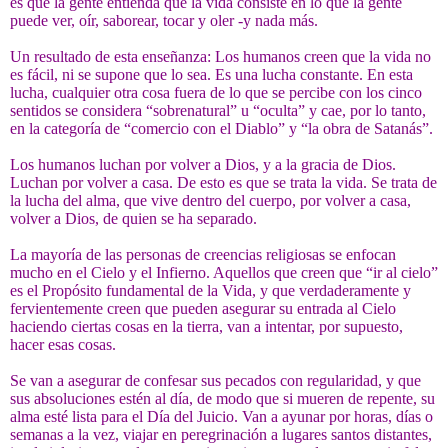
es que la gente entienda que la vida consiste en lo que la gente
puede ver, oír, saborear, tocar y oler -y nada más.
Un resultado de esta enseñanza: Los humanos creen que la vida no
es fácil, ni se supone que lo sea. Es una lucha constante. En esta
lucha, cualquier otra cosa fuera de lo que se percibe con los cinco
sentidos se considera “sobrenatural” u “oculta” y cae, por lo tanto,
en la categoría de “comercio con el Diablo” y “la obra de Satanás”.
Los humanos luchan por volver a Dios, y a la gracia de Dios.
Luchan por volver a casa. De esto es que se trata la vida. Se trata de
la lucha del alma, que vive dentro del cuerpo, por volver a casa,
volver a Dios, de quien se ha separado.
La mayoría de las personas de creencias religiosas se enfocan
mucho en el Cielo y el Infierno. Aquellos que creen que “ir al cielo”
es el Propósito fundamental de la Vida, y que verdaderamente y
fervientemente creen que pueden asegurar su entrada al Cielo
haciendo ciertas cosas en la tierra, van a intentar, por supuesto,
hacer esas cosas.
Se van a asegurar de confesar sus pecados con regularidad, y que
sus absoluciones estén al día, de modo que si mueren de repente, su
alma esté lista para el Día del Juicio. Van a ayunar por horas, días o
semanas a la vez, viajar en peregrinación a lugares santos distantes,