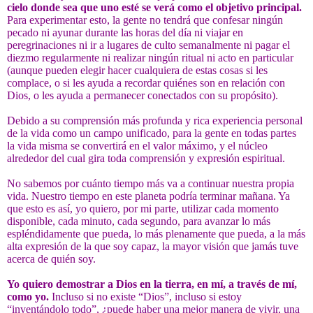
cielo donde sea que uno esté se verá como el objetivo principal.
Para experimentar esto, la gente no tendrá que confesar ningún
pecado ni ayunar durante las horas del día ni viajar en
peregrinaciones ni ir a lugares de culto semanalmente ni pagar el
diezmo regularmente ni realizar ningún ritual ni acto en particular
(aunque pueden elegir hacer cualquiera de estas cosas si les
complace, o si les ayuda a recordar quiénes son en relación con
Dios, o les ayuda a permanecer conectados con su propósito).
Debido a su comprensión más profunda y rica experiencia personal
de la vida como un campo unificado, para la gente en todas partes
la vida misma se convertirá en el valor máximo, y el núcleo
alrededor del cual gira toda comprensión y expresión espiritual.
No sabemos por cuánto tiempo más va a continuar nuestra propia
vida. Nuestro tiempo en este planeta podría terminar mañana. Ya
que esto es así, yo quiero, por mi parte, utilizar cada momento
disponible, cada minuto, cada segundo, para avanzar lo más
espléndidamente que pueda, lo más plenamente que pueda, a la más
alta expresión de la que soy capaz, la mayor visión que jamás tuve
acerca de quién soy.
Yo quiero demostrar a Dios en la tierra, en mí, a través de mí,
como yo.
Incluso si no existe “Dios”, incluso si estoy
“inventándolo todo”, ¿puede haber una mejor manera de vivir, una