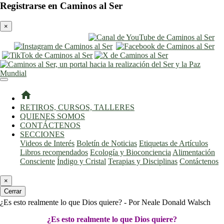
Registrarse en Caminos al Ser
×
entrar
registro
home
RETIROS, CURSOS, TALLERES
QUIENES SOMOS
CONTÁCTENOS
SECCIONES
Videos de Interés
Boletín de Noticias
Etiquetas de Artículos
Libros recomendados
Ecología y Bioconciencia
Alimentación
Consciente
Índigo y Cristal
Terapias y Disciplinas
Contáctenos
×
Cerrar
¿Es esto realmente lo que Dios quiere? - Por Neale Donald Walsch
¿Es esto realmente lo que Dios quiere?