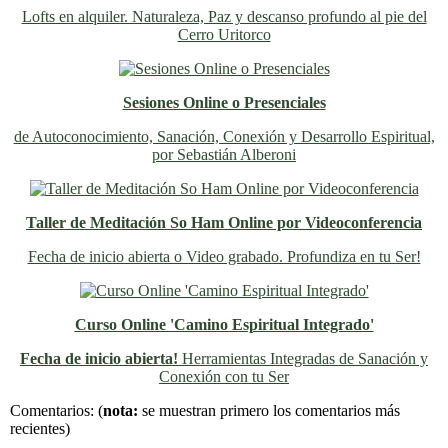
Lofts en alquiler. Naturaleza, Paz y descanso profundo al pie del
Cerro Uritorco
Sesiones Online o Presenciales
de Autoconocimiento, Sanación, Conexión y Desarrollo Espiritual,
por Sebastián Alberoni
Taller de Meditación So Ham Online por Videoconferencia
Fecha de inicio abierta o Video grabado. Profundiza en tu Ser!
Curso Online 'Camino Espiritual Integrado'
Fecha de inicio abierta!
Herramientas Integradas de Sanación y
Conexión con tu Ser
Previo
Siguiente
Comentarios:
(
nota:
se muestran primero los comentarios más
recientes)