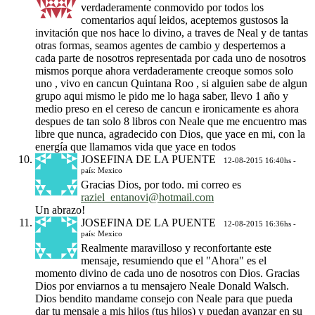
verdaderamente conmovido por todos los
comentarios aquí leidos, aceptemos gustosos la
invitación que nos hace lo divino, a traves de Neal y de tantas
otras formas, seamos agentes de cambio y despertemos a
cada parte de nosotros representada por cada uno de nosotros
mismos porque ahora verdaderamente creoque somos solo
uno , vivo en cancun Quintana Roo , si alguien sabe de algun
grupo aqui mismo le pido me lo haga saber, llevo 1 año y
medio preso en el cereso de cancun e ironicamente es ahora
despues de tan solo 8 libros con Neale que me encuentro mas
libre que nunca, agradecido con Dios, que yace en mi, con la
energía que llamamos vida que yace en todos
JOSEFINA DE LA PUENTE
12-08-2015 16:40hs -
país: Mexico
Gracias Dios, por todo. mi correo es
raziel_entanovi@hotmail.com
Un abrazo!
JOSEFINA DE LA PUENTE
12-08-2015 16:36hs -
país: Mexico
Realmente maravilloso y reconfortante este
mensaje, resumiendo que el "Ahora" es el
momento divino de cada uno de nosotros con Dios. Gracias
Dios por enviarnos a tu mensajero Neale Donald Walsch.
Dios bendito mandame consejo con Neale para que pueda
dar tu mensaje a mis hijos (tus hijos) y puedan avanzar en su