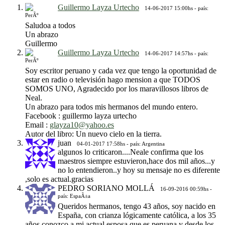
Guillermo Layza Urtecho
14-06-2017 15:00hs - país:
PerÃº
Saludoa a todos
Un abrazo
Guillermo
Guillermo Layza Urtecho
14-06-2017 14:57hs - país:
PerÃº
Soy escritor peruano y cada vez que tengo la oportunidad de
estar en radio o televisión hago mension a que TODOS
SOMOS UNO, Agradecido por los maravillosos libros de
Neal.
Un abrazo para todos mis hermanos del mundo entero.
Facebook : guillermo layza urtecho
Email :
glayza10@yahoo.es
Autor del libro: Un nuevo cielo en la tierra.
juan
04-01-2017 17:58hs - país: Argentina
algunos lo criticaron....Neale confirma que los
maestros siempre estuvieron,hace dos mil años...y
no lo entendieron..y hoy su mensaje no es diferente
,solo es actual.gracias
PEDRO SORIANO MOLLÁ
16-09-2016 00:59hs -
país: EspaÃ±a
Queridos hermanos, tengo 43 años, soy nacido en
España, con crianza lógicamente católica, a los 35
años conozco a mi actual esposa que es peruana y desde los