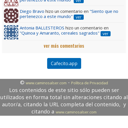
ver
Diego Bravo
hizo un comentario en
"Siento que no
pertenezco a este mundo"
ver
Antonia BALLESTEROS
hizo un comentario en
"Quinoa y Amaranto, cereales sagrados"
ver
ver más comentarios
Cafecito.app
©
-
www.caminosalser.com
Política de Privacidad
Los contenidos de este sitio sólo pueden ser
utilizados en forma total sin alteraciones citando al
autor/a, citando la URL completa del contenido, y
citando a
www.caminosalser.com