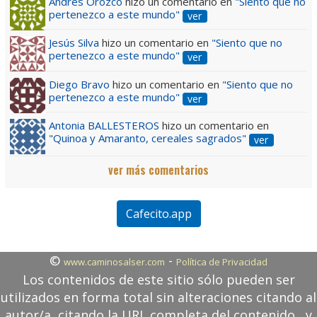
Andres Orozco
hizo un comentario en
"Siento que no
pertenezco a este mundo"
ver
Jesús Silva
hizo un comentario en
"Siento que no
pertenezco a este mundo"
ver
Diego Bravo
hizo un comentario en
"Siento que no
pertenezco a este mundo"
ver
Antonia BALLESTEROS
hizo un comentario en
"Quinoa y Amaranto, cereales sagrados"
ver
ver más comentarios
Cafecito.app
©
-
www.caminosalser.com
Política de Privacidad
Los contenidos de este sitio sólo pueden ser
utilizados en forma total sin alteraciones citando al
autor/a, citando la URL completa del contenido, y