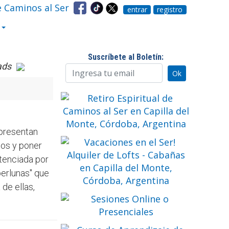
entrar
registro
Suscríbete al Boletín:
ads
epresentan
nos y poner
otenciada por
perlunas" que
de ellas,