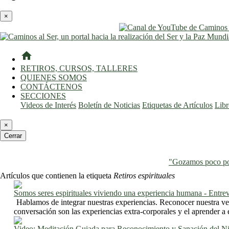
×
home
RETIROS, CURSOS, TALLERES
QUIENES SOMOS
CONTÁCTENOS
SECCIONES
Videos de Interés
Boletín de Noticias
Etiquetas de Artículos
Lib
×
Cerrar
"Gozamos poco por
Artículos que contienen la etiqueta
Retiros espirituales
Somos seres espirituales viviendo una experiencia humana - Entrev
Hablamos de integrar nuestras experiencias. Reconocer nuestra ver
conversación son las experiencias extra-corporales y el aprender a 
Video: Meditación Guiada para Reconocimiento y Sanación del Niñ