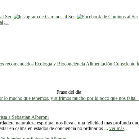
ros recomendados
Ecología y Bioconciencia
Alimentación Consciente
Í
Frase del día:
 lo mucho que tenemos, y sufrimos mucho por lo poco que nos falta.
ista a Sebastian Alberoni
dadera naturaleza espiritual nos lleva a una felicidad más profunda que
estar en calma en estados de conciencia no ordinarios ...
ver más
o Interior, por Sebastián Alberoni