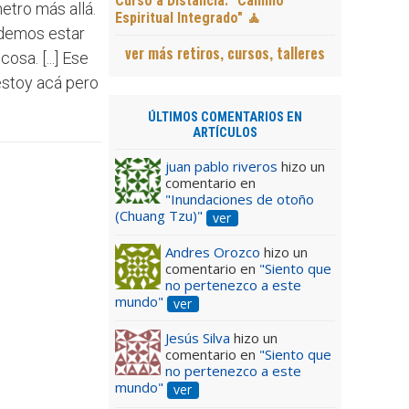
Curso a Distancia: "Camino
etro más allá.
Espiritual Integrado" 🧘
odemos estar
ver más retiros, cursos, talleres
osa. [...] Ese
“estoy acá pero
ÚLTIMOS COMENTARIOS EN
ARTÍCULOS
juan pablo riveros
hizo un
comentario en
"Inundaciones de otoño
(Chuang Tzu)"
ver
Andres Orozco
hizo un
comentario en
"Siento que
no pertenezco a este
mundo"
ver
Jesús Silva
hizo un
comentario en
"Siento que
no pertenezco a este
mundo"
ver