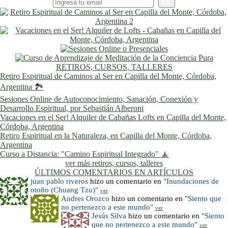
RETIROS, CURSOS, TALLERES
Retiro Espiritual de Caminos al Ser en Capilla del Monte, Córdoba,
Argentina 🏞️
Sesiones Online de Autoconocimiento, Sanación, Conexión y
Desarrollo Espiritual, por Sebastián Alberoni
Vacaciones en el Ser! Alquiler de Cabañas Lofts en Capilla del Monte,
Córdoba, Argentina
Retiro Espiritual en la Naturaleza, en Capilla del Monte, Córdoba,
Argentina
Curso a Distancia: "Camino Espiritual Integrado" 🧘
ver más retiros, cursos, talleres
ÚLTIMOS COMENTARIOS EN ARTÍCULOS
juan pablo riveros
hizo un comentario en
"Inundaciones de
otoño (Chuang Tzu)"
ver
Andres Orozco
hizo un comentario en
"Siento que
no pertenezco a este mundo"
ver
Jesús Silva
hizo un comentario en
"Siento
que no pertenezco a este mundo"
ver