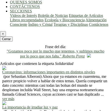
QUIENES SOMOS
CONTÁCTENOS
SECCIONES
Videos de Interés
Boletín de Noticias
Etiquetas de Artículos
Libros recomendados
Ecología y Bioconciencia
Alimentación
Consciente
Índigo y Cristal
Terapias y Disciplinas
Contáctenos
×
Cerrar
Frase del día:
"Gozamos poco por lo mucho que tenemos, y sufrimos mucho
por lo poco que nos falta."
Roberto Perez
Artículos que contienen la etiqueta
Solidaridad
Coronavirus: informaciones importantes en distintos niveles
(por Sebastian Alberoni) Ahora que ya estamos en cuarentena, me
parece propicio volver a hablar de estos temas. Quería compartir un
dato concreto: mientras casi todas las bolsas del mundo se
desploman incluída Wall Street, hay una empresa norteamericana
llamada Gilead Sciences, cuyas acciones casi se han duplicado ...
ver más
La importancia de irradiar luz y paz