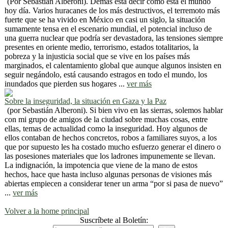
(Por Sebastián Alberoni). Demás está decir cómo está el mundo
hoy día. Varios huracanes de los más destructivos, el terremoto más
fuerte que se ha vivido en México en casi un siglo, la situación
sumamente tensa en el escenario mundial, el potencial incluso de
una guerra nuclear que podría ser devastadora, las tensiones siempre
presentes en oriente medio, terrorismo, estados totalitarios, la
pobreza y la injusticia social que se vive en los países más
marginados, el calentamiento global que aunque algunos insisten en
seguir negándolo, está causando estragos en todo el mundo, los
inundados que pierden sus hogares ...
ver más
Sobre la inseguridad, la situación en Gaza y la Paz
(por Sebastián Alberoni). Si bien vivo en las sierras, solemos hablar
con mi grupo de amigos de la ciudad sobre muchas cosas, entre
ellas, temas de actualidad como la inseguridad. Hoy algunos de
ellos contaban de hechos concretos, robos a familiares suyos, a los
que por supuesto les ha costado mucho esfuerzo generar el dinero o
las posesiones materiales que los ladrones impunemente se llevan.
La indignación, la impotencia que viene de la mano de estos
hechos, hace que hasta incluso algunas personas de visiones más
abiertas empiecen a considerar tener un arma “por si pasa de nuevo”
...
ver más
Volver a la home principal
Suscríbete al Boletín: