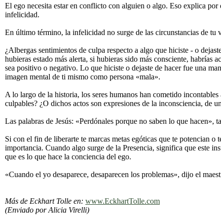
El ego necesita estar en conflicto con alguien o algo. Eso explica por 
infelicidad.
En último término, la infelicidad no surge de las circunstancias de tu
¿Albergas sentimientos de culpa respecto a algo que hiciste - o dejast
hubieras estado más alerta, si hubieras sido más consciente, habrías a
sea positivo o negativo. Lo que hiciste o dejaste de hacer fue una man
imagen mental de ti mismo como persona «mala».
A lo largo de la historia, los seres humanos han cometido incontables
culpables? ¿O dichos actos son expresiones de la inconsciencia, de u
Las palabras de Jesús: «Perdónales porque no saben lo que hacen», ta
Si con el fin de liberarte te marcas metas egóticas que te potencian o
importancia. Cuando algo surge de la Presencia, significa que este in
que es lo que hace la conciencia del ego.
«Cuando el yo desaparece, desaparecen los problemas», dijo el maestr
Más de Eckhart Tolle en:
www.EckhartTolle.com
(Enviado por Alicia Virelli)