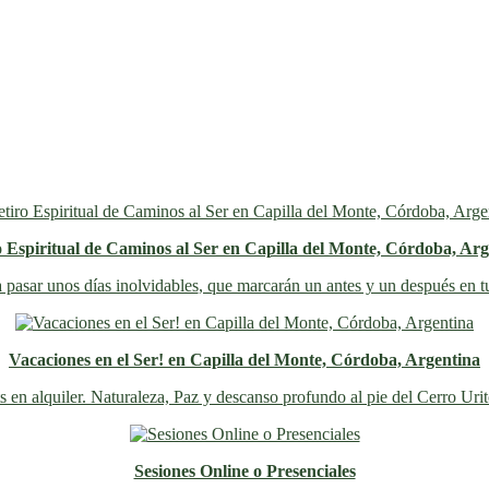
o Espiritual de Caminos al Ser en Capilla del Monte, Córdoba, Arg
 pasar unos días inolvidables
, que marcarán un antes y un después en t
Vacaciones en el Ser! en Capilla del Monte, Córdoba, Argentina
s en alquiler. Naturaleza, Paz y descanso profundo al pie del Cerro Uri
Sesiones Online o Presenciales