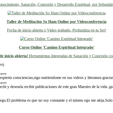
nocimiento, Sanación, Conexión y Desarrollo Espiritual, por Sebastiá
Taller de Meditación So Ham Online por Videoconferencia
Fecha de inicio abierta o Video grabado. Profundiza en tu Ser!
Curso Online 'Camino Espiritual Integrado'
e inicio abierta!
Herramientas Integradas de Sanación y Conexión con
Previo
Siguiente
es)
ruguay
spierta consciencias,sigo nutriendome en sus videos y literatura gracias
ruguay
ht y desearìa recibir publicaciones de este gran Maestro de la vida ,gr
 ego.El problema es que no soy constante y el mismo ego me aleja.Solo 