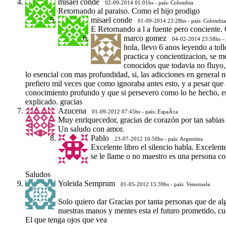
misael conde
02-09-2014 01:01hs - país: Colombia
Retornando al paraiso. Como el hijo prodigo
misael conde
01-09-2014 23:28hs - país: Colombia
E Retornando a l a fuente pero conciente.
marco gomez
04-02-2014 23:58hs - 
hola, llevo 6 anos leyendo a tol
practica y concientizacion, se m
conocidos que todavia no fluyo,
lo esencial con mas profundidad, si, las adicciones en general no
prefiero mil veces que como ignoraba antes esto, y a pesar que 
conocimiento profundo y que si persevero como lo he hecho, enc
explicado. gracias
Azucena
01-09-2012 07:45hs - país: EspaÃ±a
Muy enriquecedor, gracias de corazón por tan sabias 
Un saludo con amor.
Pablo
23-07-2012 16:50hs - país: Argentina
Excelente libro el silencio habla. Excelente
se le llame o no maestro es una persona c
Saludos
Yoleida Semprum
01-05-2012 15:39hs - país: Venezuela
Solo quiero dar Gracias por tanta personas que de al
nuestras manos y mentes esta el futuro prometido, cu
El que tenga ojos que vea