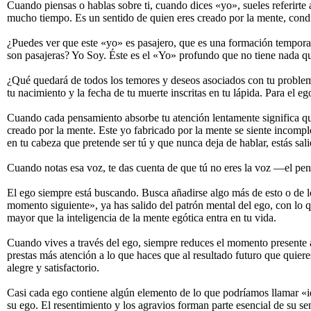
Cuando piensas o hablas sobre ti, cuando dices «yo», sueles referirte 
mucho tiempo. Es un sentido de quien eres creado por la mente, condic
¿Puedes ver que este «yo» es pasajero, que es una formación temporal
son pasajeras? Yo Soy. Éste es el «Yo» profundo que no tiene nada qu
¿Qué quedará de todos los temores y deseos asociados con tu problemá
tu nacimiento y la fecha de tu muerte inscritas en tu lápida. Para el e
Cuando cada pensamiento absorbe tu atención lentamente significa que
creado por la mente. Este yo fabricado por la mente se siente incom
en tu cabeza que pretende ser tú y que nunca deja de hablar, estás sal
Cuando notas esa voz, te das cuenta de que tú no eres la voz —el pens
El ego siempre está buscando. Busca añadirse algo más de esto o de l
momento siguiente», ya has salido del patrón mental del ego, con lo q
mayor que la inteligencia de la mente egótica entra en tu vida.
Cuando vives a través del ego, siempre reduces el momento presente a
prestas más atención a lo que haces que al resultado futuro que quier
alegre y satisfactorio.
Casi cada ego contiene algún elemento de lo que podríamos llamar «id
su ego. El resentimiento y los agravios forman parte esencial de su se