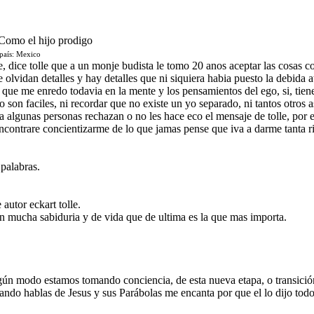
 Como el hijo prodigo
país: Mexico
le, dice tolle que a un monje budista le tomo 20 anos aceptar las cosas 
e olvidan detalles y hay detalles que ni siquiera habia puesto la debida
 que me enredo todavia en la mente y los pensamientos del ego, si, tien
 son faciles, ni recordar que no existe un yo separado, ni tantos otros a
a algunas personas rechazan o no les hace eco el mensaje de tolle, por e
ontrare concientizarme de lo que jamas pense que iva a darme tanta riq
palabras.
 autor eckart tolle.
on mucha sabiduria y de vida que de ultima es la que mas importa.
gún modo estamos tomando conciencia, de esta nueva etapa, o transició
ando hablas de Jesus y sus Parábolas me encanta por que el lo dijo tod