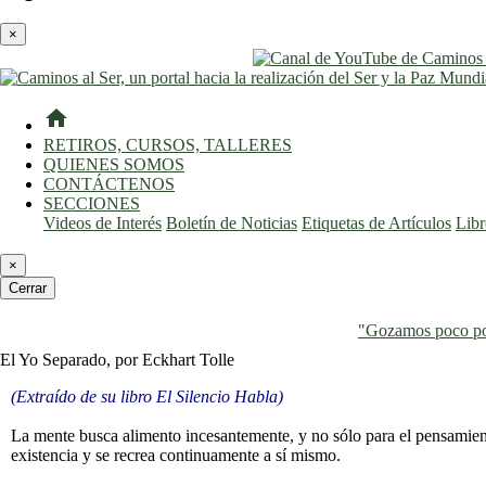
×
home
RETIROS, CURSOS, TALLERES
QUIENES SOMOS
CONTÁCTENOS
SECCIONES
Videos de Interés
Boletín de Noticias
Etiquetas de Artículos
Lib
×
Cerrar
"Gozamos poco por
El Yo Separado, por Eckhart Tolle
(Extraído de su libro El Silencio Habla)
La mente busca alimento incesantemente, y no sólo para el pensamiento
existencia y se recrea continuamente a sí mismo.