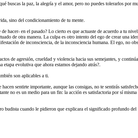
qué buscas la paz, la alegría y el amor, pero no puedes tolerarlos por mu
 vida, sino del condicionamiento de tu mente.
e de hacer- en el pasado? Lo cierto es que actuaste de acuerdo a tu nive
ctuado de otra manera. La culpa es otro intento del ego de crear una iden
ifestación de inconsciencia, de la inconsciencia humana. El ego, no obst
 actos de agresión, crueldad y violencia hacia sus semejantes, y contin
na etapa evolutiva que ahora estamos dejando atrás?.
mbién son aplicables a ti.
 te hacen sentirte importante, aunque las consigas, no te sentirás satisf
stante no es un medio para un fin: la acción es satisfactoria por sí mi
o budista cuando le pidieron que explicara el significado profundo del