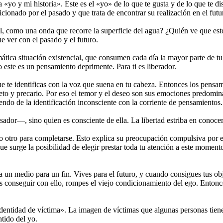
a «yo y mi historia». Éste es el «yo» de lo que te gusta y de lo que te d
ionado por el pasado y que trata de encontrar su realización en el futu
, como una onda que recorre la superficie del agua? ¿Quién ve que esto 
e ver con el pasado y el futuro.
tica situación existencial, que consumen cada día la mayor parte de tu 
go este es un pensamiento deprimente. Para ti es liberador.
 te identificas con la voz que suena en tu cabeza. Entonces los pensam
pleto y precario. Por eso el temor y el deseo son sus emociones predom
iendo de la identificación inconsciente con la corriente de pensamientos.
ador—, sino quien es consciente de ella. La libertad estriba en conocer
o otro para completarse. Esto explica su preocupación compulsiva por e
ue surge la posibilidad de elegir prestar toda tu atención a este momen
 un medio para un fin. Vives para el futuro, y cuando consigues tus ob
es conseguir con ello, rompes el viejo condicionamiento del ego. Enton
entidad de víctima». La imagen de víctimas que algunas personas tienen 
ntido del yo.