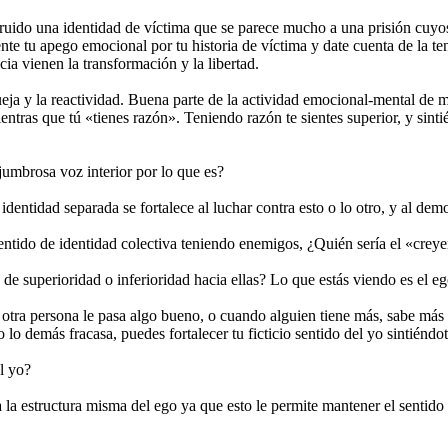
ruido una identidad de víctima que se parece mucho a una prisión cuyos
ente tu apego emocional por tu historia de víctima y date cuenta de la 
ia vienen la transformación y la libertad.
queja y la reactividad. Buena parte de la actividad emocional-mental de 
ntras que tú «tienes razón». Teniendo razón te sientes superior, y sintié
jumbrosa voz interior por lo que es?
u identidad separada se fortalece al luchar contra esto o lo otro, y al d
sentido de identidad colectiva teniendo enemigos, ¿Quién sería el «creyen
s de superioridad o inferioridad hacia ellas? Lo que estás viendo es el e
 otra persona le pasa algo bueno, o cuando alguien tiene más, sabe más
 lo demás fracasa, puedes fortalecer tu ficticio sentido del yo sintiénd
el yo?
a a la estructura misma del ego ya que esto le permite mantener el sent