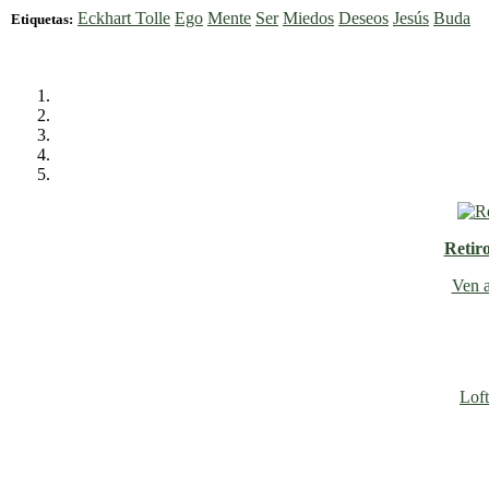
Eckhart Tolle
Ego
Mente
Ser
Miedos
Deseos
Jesús
Buda
Etiquetas:
Retir
Ven a
Loft