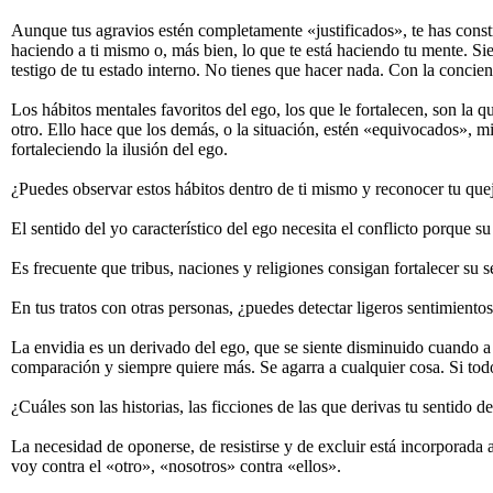
Aunque tus agravios estén completamente «justificados», te has const
haciendo a ti mismo o, más bien, lo que te está haciendo tu mente. Si
testigo de tu estado interno. No tienes que hacer nada. Con la concienc
Los hábitos mentales favoritos del ego, los que le fortalecen, son la 
otro. Ello hace que los demás, o la situación, estén «equivocados», mie
fortaleciendo la ilusión del ego.
¿Puedes observar estos hábitos dentro de ti mismo y reconocer tu que
El sentido del yo característico del ego necesita el conflicto porque s
Es frecuente que tribus, naciones y religiones consigan fortalecer su 
En tus tratos con otras personas, ¿puedes detectar ligeros sentimiento
La envidia es un derivado del ego, que se siente disminuido cuando a
comparación y siempre quiere más. Se agarra a cualquier cosa. Si todo
¿Cuáles son las historias, las ficciones de las que derivas tu sentido d
La necesidad de oponerse, de resistirse y de excluir está incorporad
voy contra el «otro», «nosotros» contra «ellos».