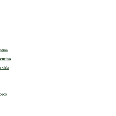
entina
u vida
torco