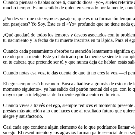
Cuando piensas o hablas sobre ti, cuando dices «yo», sueles referirte 
mucho tiempo. Es un sentido de quien eres creado por la mente, condic
¿Puedes ver que este «yo» es pasajero, que es una formación temporal
son pasajeras? Yo Soy. Éste es el «Yo» profundo que no tiene nada qu
¿Qué quedará de todos los temores y deseos asociados con tu problemá
tu nacimiento y la fecha de tu muerte inscritas en tu lápida. Para el e
Cuando cada pensamiento absorbe tu atención lentamente significa que
creado por la mente. Este yo fabricado por la mente se siente incom
en tu cabeza que pretende ser tú y que nunca deja de hablar, estás sal
Cuando notas esa voz, te das cuenta de que tú no eres la voz —el pens
El ego siempre está buscando. Busca añadirse algo más de esto o de l
momento siguiente», ya has salido del patrón mental del ego, con lo q
mayor que la inteligencia de la mente egótica entra en tu vida.
Cuando vives a través del ego, siempre reduces el momento presente a
prestas más atención a lo que haces que al resultado futuro que quier
alegre y satisfactorio.
Casi cada ego contiene algún elemento de lo que podríamos llamar «id
su ego. El resentimiento y los agravios forman parte esencial de su se