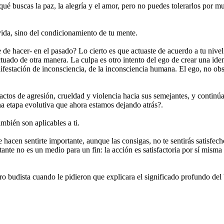
qué buscas la paz, la alegría y el amor, pero no puedes tolerarlos por mu
 vida, sino del condicionamiento de tu mente.
e de hacer- en el pasado? Lo cierto es que actuaste de acuerdo a tu nive
ctuado de otra manera. La culpa es otro intento del ego de crear una iden
ifestación de inconsciencia, de la inconsciencia humana. El ego, no obst
 actos de agresión, crueldad y violencia hacia sus semejantes, y contin
na etapa evolutiva que ahora estamos dejando atrás?.
mbién son aplicables a ti.
 te hacen sentirte importante, aunque las consigas, no te sentirás satisf
stante no es un medio para un fin: la acción es satisfactoria por sí mi
o budista cuando le pidieron que explicara el significado profundo del