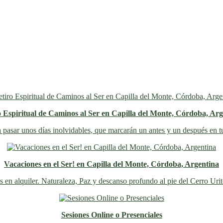
o Espiritual de Caminos al Ser en Capilla del Monte, Córdoba, Arg
 pasar unos días inolvidables
, que marcarán un antes y un después en t
Vacaciones en el Ser! en Capilla del Monte, Córdoba, Argentina
s en alquiler. Naturaleza, Paz y descanso profundo al pie del Cerro Uri
Sesiones Online o Presenciales