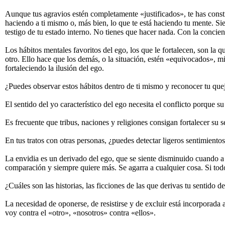
Aunque tus agravios estén completamente «justificados», te has const
haciendo a ti mismo o, más bien, lo que te está haciendo tu mente. Si
testigo de tu estado interno. No tienes que hacer nada. Con la concienc
Los hábitos mentales favoritos del ego, los que le fortalecen, son la 
otro. Ello hace que los demás, o la situación, estén «equivocados», mie
fortaleciendo la ilusión del ego.
¿Puedes observar estos hábitos dentro de ti mismo y reconocer tu que
El sentido del yo característico del ego necesita el conflicto porque s
Es frecuente que tribus, naciones y religiones consigan fortalecer su 
En tus tratos con otras personas, ¿puedes detectar ligeros sentimiento
La envidia es un derivado del ego, que se siente disminuido cuando a
comparación y siempre quiere más. Se agarra a cualquier cosa. Si todo
¿Cuáles son las historias, las ficciones de las que derivas tu sentido d
La necesidad de oponerse, de resistirse y de excluir está incorporad
voy contra el «otro», «nosotros» contra «ellos».