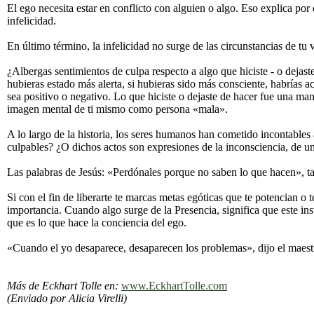
El ego necesita estar en conflicto con alguien o algo. Eso explica por 
infelicidad.
En último término, la infelicidad no surge de las circunstancias de tu
¿Albergas sentimientos de culpa respecto a algo que hiciste - o dejast
hubieras estado más alerta, si hubieras sido más consciente, habrías a
sea positivo o negativo. Lo que hiciste o dejaste de hacer fue una man
imagen mental de ti mismo como persona «mala».
A lo largo de la historia, los seres humanos han cometido incontables
culpables? ¿O dichos actos son expresiones de la inconsciencia, de u
Las palabras de Jesús: «Perdónales porque no saben lo que hacen», ta
Si con el fin de liberarte te marcas metas egóticas que te potencian o
importancia. Cuando algo surge de la Presencia, significa que este in
que es lo que hace la conciencia del ego.
«Cuando el yo desaparece, desaparecen los problemas», dijo el maestr
Más de Eckhart Tolle en:
www.EckhartTolle.com
(Enviado por Alicia Virelli)