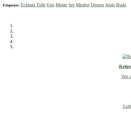
Eckhart Tolle
Ego
Mente
Ser
Miedos
Deseos
Jesús
Buda
Etiquetas:
Retir
Ven a
Loft