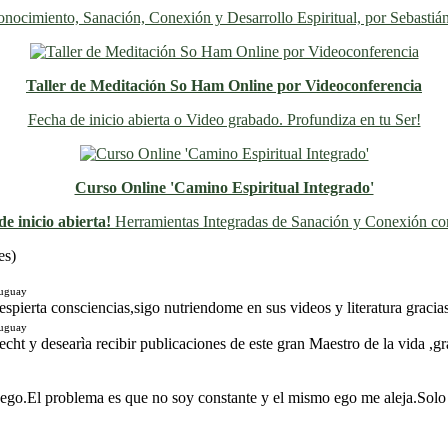
nocimiento, Sanación, Conexión y Desarrollo Espiritual, por Sebastiá
Taller de Meditación So Ham Online por Videoconferencia
Fecha de inicio abierta o Video grabado. Profundiza en tu Ser!
Curso Online 'Camino Espiritual Integrado'
e inicio abierta!
Herramientas Integradas de Sanación y Conexión con
Previo
Siguiente
es)
ruguay
spierta consciencias,sigo nutriendome en sus videos y literatura gracias
ruguay
ht y desearìa recibir publicaciones de este gran Maestro de la vida ,gr
 ego.El problema es que no soy constante y el mismo ego me aleja.Solo 