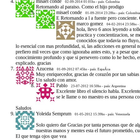
misael conde
02-09-2014 01:01hs - país: Colombia
Retornando al paraiso. Como el hijo prodigo
misael conde
01-09-2014 23:28hs - país: Colombia
E Retornando a l a fuente pero conciente.
marco gomez
04-02-2014 23:58hs - 
hola, llevo 6 anos leyendo a tol
practica y concientizacion, se m
conocidos que todavia no fluyo,
lo esencial con mas profundidad, si, las adicciones en general no
prefiero mil veces que como ignoraba antes esto, y a pesar que 
conocimiento profundo y que si persevero como lo he hecho, enc
explicado. gracias
Azucena
01-09-2012 07:45hs - país: EspaÃ±a
Muy enriquecedor, gracias de corazón por tan sabias 
Un saludo con amor.
Pablo
23-07-2012 16:50hs - país: Argentina
Excelente libro el silencio habla. Excelente
se le llame o no maestro es una persona c
Saludos
Yoleida Semprum
01-05-2012 15:39hs - país: Venezuela
Solo quiero dar Gracias por tanta personas que de al
nuestras manos y mentes esta el futuro prometido, cu
El que tenga ojos que vea