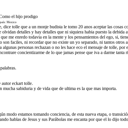
 Como el hijo prodigo
país: Mexico
le, dice tolle que a un monje budista le tomo 20 anos aceptar las cosas 
e olvidan detalles y hay detalles que ni siquiera habia puesto la debida
 que me enredo todavia en la mente y los pensamientos del ego, si, tien
 son faciles, ni recordar que no existe un yo separado, ni tantos otros a
a algunas personas rechazan o no les hace eco el mensaje de tolle, por e
ontrare concientizarme de lo que jamas pense que iva a darme tanta riq
palabras.
 autor eckart tolle.
on mucha sabiduria y de vida que de ultima es la que mas importa.
gún modo estamos tomando conciencia, de esta nueva etapa, o transició
ando hablas de Jesus y sus Parábolas me encanta por que el lo dijo tod