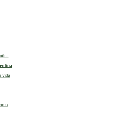
entina
u vida
torco