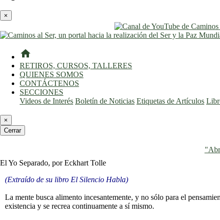
×
home
RETIROS, CURSOS, TALLERES
QUIENES SOMOS
CONTÁCTENOS
SECCIONES
Videos de Interés
Boletín de Noticias
Etiquetas de Artículos
Lib
×
Cerrar
"Abr
El Yo Separado, por Eckhart Tolle
(Extraído de su libro El Silencio Habla)
La mente busca alimento incesantemente, y no sólo para el pensamiento
existencia y se recrea continuamente a sí mismo.