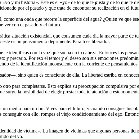
a «yo y mi historia». Éste es el «yo» de lo que te gusta y de lo que te d
ionado por el pasado y que trata de encontrar su realización en el futu
, como una onda que recorre la superficie del agua? ¿Quién ve que esto 
e ver con el pasado y el futuro.
tica situación existencial, que consumen cada día la mayor parte de tu 
go este es un pensamiento deprimente. Para ti es liberador.
 te identificas con la voz que suena en tu cabeza. Entonces los pensam
pleto y precario. Por eso el temor y el deseo son sus emociones predom
iendo de la identificación inconsciente con la corriente de pensamientos.
ador—, sino quien es consciente de ella. La libertad estriba en conocer
o otro para completarse. Esto explica su preocupación compulsiva por e
ue surge la posibilidad de elegir prestar toda tu atención a este momen
 un medio para un fin. Vives para el futuro, y cuando consigues tus ob
es conseguir con ello, rompes el viejo condicionamiento del ego. Enton
entidad de víctima». La imagen de víctimas que algunas personas tienen 
ntido del yo.