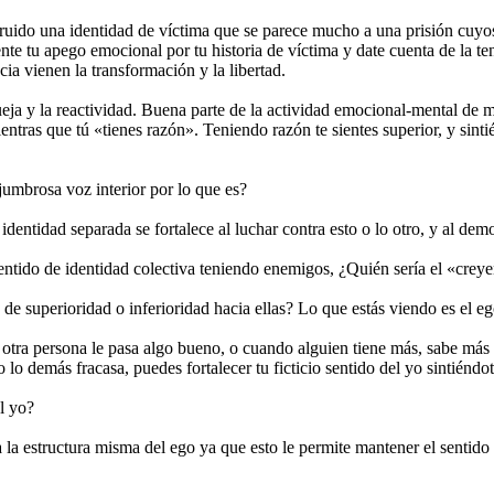
ruido una identidad de víctima que se parece mucho a una prisión cuyos
ente tu apego emocional por tu historia de víctima y date cuenta de la 
ia vienen la transformación y la libertad.
queja y la reactividad. Buena parte de la actividad emocional-mental de 
ntras que tú «tienes razón». Teniendo razón te sientes superior, y sintié
jumbrosa voz interior por lo que es?
u identidad separada se fortalece al luchar contra esto o lo otro, y al d
sentido de identidad colectiva teniendo enemigos, ¿Quién sería el «creyen
s de superioridad o inferioridad hacia ellas? Lo que estás viendo es el e
 otra persona le pasa algo bueno, o cuando alguien tiene más, sabe más
 lo demás fracasa, puedes fortalecer tu ficticio sentido del yo sintiénd
el yo?
a a la estructura misma del ego ya que esto le permite mantener el sent