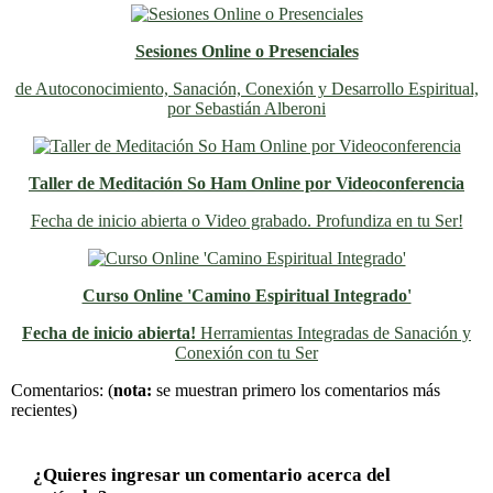
Sesiones Online o Presenciales
de Autoconocimiento, Sanación, Conexión y Desarrollo Espiritual,
por Sebastián Alberoni
Taller de Meditación So Ham Online por Videoconferencia
Fecha de inicio abierta o Video grabado. Profundiza en tu Ser!
Curso Online 'Camino Espiritual Integrado'
Fecha de inicio abierta!
Herramientas Integradas de Sanación y
Conexión con tu Ser
Previo
Siguiente
Comentarios:
(
nota:
se muestran primero los comentarios más
recientes)
¿Quieres ingresar un comentario acerca del