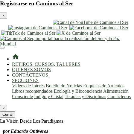
Registrarse en Caminos al Ser
×
entrar
registro
home
RETIROS, CURSOS, TALLERES
QUIENES SOMOS
CONTÁCTENOS
SECCIONES
Videos de Interés
Boletín de Noticias
Etiquetas de Artículos
Libros recomendados
Ecología y Bioconciencia
Alimentación
Consciente
Índigo y Cristal
Terapias y Disciplinas
Contáctenos
×
Cerrar
La Visión Desde Los Paradigmas
por Eduardo Ontiveros