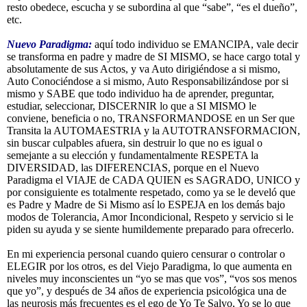
resto obedece, escucha y se subordina al que “sabe”, “es el dueño”,
etc.
Nuevo Paradigma:
aquí todo individuo se EMANCIPA, vale decir
se transforma en padre y madre de SI MISMO, se hace cargo total y
absolutamente de sus Actos, y va Auto dirigiéndose a si mismo,
Auto Conociéndose a si mismo, Auto Responsabilizándose por si
mismo y SABE que todo individuo ha de aprender, preguntar,
estudiar, seleccionar, DISCERNIR lo que a SI MISMO le
conviene, beneficia o no, TRANSFORMANDOSE en un Ser que
Transita la AUTOMAESTRIA y la AUTOTRANSFORMACION,
sin buscar culpables afuera, sin destruir lo que no es igual o
semejante a su elección y fundamentalmente RESPETA la
DIVERSIDAD, las DIFERENCIAS, porque en el Nuevo
Paradigma el VIAJE de CADA QUIEN es SAGRADO, UNICO y
por consiguiente es totalmente respetado, como ya se le develó que
es Padre y Madre de Si Mismo así lo ESPEJA en los demás bajo
modos de Tolerancia, Amor Incondicional, Respeto y servicio si le
piden su ayuda y se siente humildemente preparado para ofrecerlo.
En mi experiencia personal cuando quiero censurar o controlar o
ELEGIR por los otros, es del Viejo Paradigma, lo que aumenta en
niveles muy inconscientes un “yo se mas que vos”, “vos sos menos
que yo”, y después de 34 años de experiencia psicológica una de
las neurosis más frecuentes es el ego de Yo Te Salvo, Yo se lo que