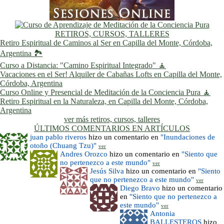
RETIROS, CURSOS, TALLERES
Retiro Espiritual de Caminos al Ser en Capilla del Monte, Córdoba,
Argentina 🏞️
Curso a Distancia: "Camino Espiritual Integrado" 🧘
Vacaciones en el Ser! Alquiler de Cabañas Lofts en Capilla del Monte,
Córdoba, Argentina
Curso Online y Presencial de Meditación de la Conciencia Pura 🧘
Retiro Espiritual en la Naturaleza, en Capilla del Monte, Córdoba,
Argentina
ver más retiros, cursos, talleres
ÚLTIMOS COMENTARIOS EN ARTÍCULOS
juan pablo riveros
hizo un comentario en
"Inundaciones de
otoño (Chuang Tzu)"
ver
Andres Orozco
hizo un comentario en
"Siento que
no pertenezco a este mundo"
ver
Jesús Silva
hizo un comentario en
"Siento
que no pertenezco a este mundo"
ver
Diego Bravo
hizo un comentario
en
"Siento que no pertenezco a
este mundo"
ver
Antonia
BALLESTEROS
hizo