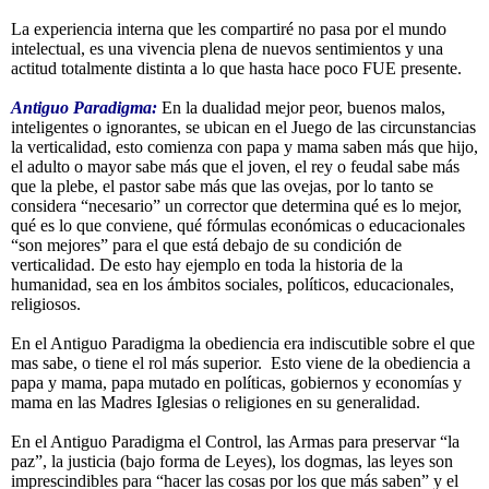
La experiencia interna que les compartiré no pasa por el mundo
intelectual, es una vivencia plena de nuevos sentimientos y una
actitud totalmente distinta a lo que hasta hace poco FUE presente.
Antiguo Paradigma:
En la dualidad mejor peor, buenos malos,
inteligentes o ignorantes, se ubican en el Juego de las circunstancias
la verticalidad, esto comienza con papa y mama saben más que hijo,
el adulto o mayor sabe más que el joven, el rey o feudal sabe más
que la plebe, el pastor sabe más que las ovejas, por lo tanto se
considera “necesario” un corrector que determina qué es lo mejor,
qué es lo que conviene, qué fórmulas económicas o educacionales
“son mejores” para el que está debajo de su condición de
verticalidad. De esto hay ejemplo en toda la historia de la
humanidad, sea en los ámbitos sociales, políticos, educacionales,
religiosos.
En el Antiguo Paradigma la obediencia era indiscutible sobre el que
mas sabe, o tiene el rol más superior. Esto viene de la obediencia a
papa y mama, papa mutado en políticas, gobiernos y economías y
mama en las Madres Iglesias o religiones en su generalidad.
En el Antiguo Paradigma el Control, las Armas para preservar “la
paz”, la justicia (bajo forma de Leyes), los dogmas, las leyes son
imprescindibles para “hacer las cosas por los que más saben” y el