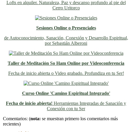
Lofts en alquiler. Naturaleza, Paz y descanso profundo al pie del
Cerro Uritorco
Sesiones Online o Presenciales
de Autoconocimiento, Sanación, Conexión y Desarrollo Espiritual,
por Sebastián Alberoni
Taller de Meditación So Ham Online por Videoconferencia
Fecha de inicio abierta o Video grabado. Profundiza en tu Ser!
Curso Online 'Camino Espiritual Integrado'
Fecha de inicio abierta!
Herramientas Integradas de Sanación y
Conexión con tu Ser
Previo
Siguiente
Comentarios:
(
nota:
se muestran primero los comentarios más
recientes)