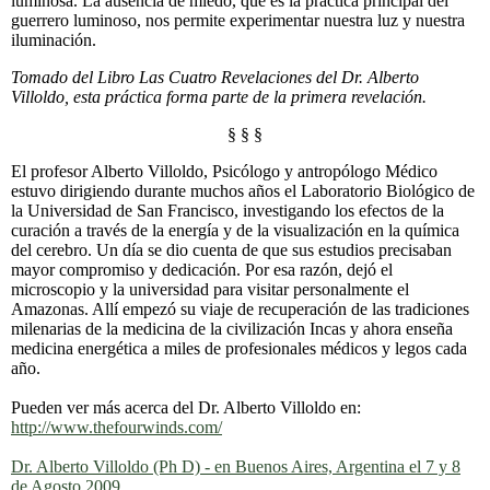
luminosa. La ausencia de miedo, que es la práctica principal del
guerrero luminoso, nos permite experimentar nuestra luz y nuestra
iluminación.
Tomado del Libro Las Cuatro Revelaciones del Dr. Alberto
Villoldo, esta práctica forma parte de la primera revelación.
§ § §
El profesor Alberto Villoldo, Psicólogo y antropólogo Médico
estuvo dirigiendo durante muchos años el Laboratorio Biológico de
la Universidad de San Francisco, investigando los efectos de la
curación a través de la energía y de la visualización en la química
del cerebro. Un día se dio cuenta de que sus estudios precisaban
mayor compromiso y dedicación. Por esa razón, dejó el
microscopio y la universidad para visitar personalmente el
Amazonas. Allí empezó su viaje de recuperación de las tradiciones
milenarias de la medicina de la civilización Incas y ahora enseña
medicina energética a miles de profesionales médicos y legos cada
año.
Pueden ver más acerca del Dr. Alberto Villoldo en:
http://www.thefourwinds.com/
Dr. Alberto Villoldo (Ph D) - en Buenos Aires, Argentina el 7 y 8
de Agosto 2009