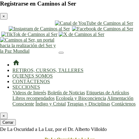
Registrarse en Caminos al Ser
×
entrar
registro
home
RETIROS, CURSOS, TALLERES
QUIENES SOMOS
CONTÁCTENOS
SECCIONES
Videos de Interés
Boletín de Noticias
Etiquetas de Artículos
Libros recomendados
Ecología y Bioconciencia
Alimentación
Consciente
Índigo y Cristal
Terapias y Disciplinas
Contáctenos
×
Cerrar
De La Oscuridad a La Luz, por el Dr. Alberto Villoldo