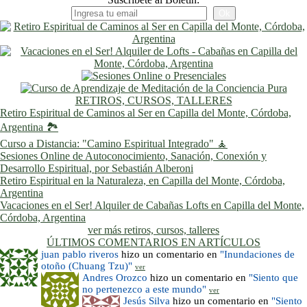
RETIROS, CURSOS, TALLERES
Retiro Espiritual de Caminos al Ser en Capilla del Monte, Córdoba,
Argentina 🏞️
Curso a Distancia: "Camino Espiritual Integrado" 🧘
Sesiones Online de Autoconocimiento, Sanación, Conexión y
Desarrollo Espiritual, por Sebastián Alberoni
Retiro Espiritual en la Naturaleza, en Capilla del Monte, Córdoba,
Argentina
Vacaciones en el Ser! Alquiler de Cabañas Lofts en Capilla del Monte,
Córdoba, Argentina
ver más retiros, cursos, talleres
ÚLTIMOS COMENTARIOS EN ARTÍCULOS
juan pablo riveros
hizo un comentario en
"Inundaciones de
otoño (Chuang Tzu)"
ver
Andres Orozco
hizo un comentario en
"Siento que
no pertenezco a este mundo"
ver
Jesús Silva
hizo un comentario en
"Siento