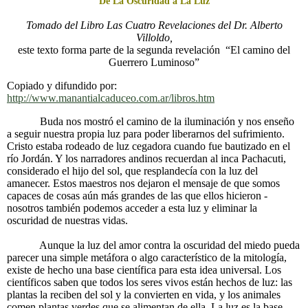
De La Oscuridad a La Luz
Tomado del Libro Las Cuatro Revelaciones del Dr. Alberto
Villoldo,
este texto forma parte de la segunda revelación “El camino del
Guerrero Luminoso”
Copiado y difundido por:
http://www.manantialcaduceo.com.ar/libros.htm
Buda nos mostró el camino de la iluminación y nos enseño
a seguir nuestra propia luz para poder liberarnos del sufrimiento.
Cristo estaba rodeado de luz cegadora cuando fue bautizado en el
río Jordán. Y los narradores andinos recuerdan al inca Pachacuti,
considerado el hijo del sol, que resplandecía con la luz del
amanecer. Estos maestros nos dejaron el mensaje de que somos
capaces de cosas aún más grandes de las que ellos hicieron -
nosotros también podemos acceder a esta luz y eliminar la
oscuridad de nuestras vidas.
Aunque la luz del amor contra la oscuridad del miedo pueda
parecer una simple metáfora o algo característico de la mitología,
existe de hecho una base científica para esta idea universal. Los
científicos saben que todos los seres vivos están hechos de luz: las
plantas la reciben del sol y la convierten en vida, y los animales
comen plantas verdes que se alimentan de ella. La luz es la base