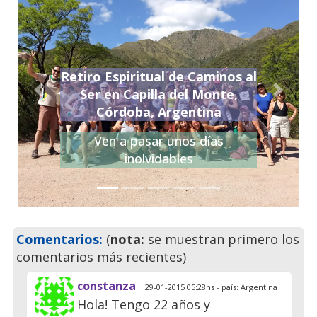
Retiro Espiritual de Caminos al
Ser en Capilla del Monte,
Previo
Siguie
Córdoba, Argentina
Ven a pasar unos días
inolvidables
Comentarios:
(
nota:
se muestran primero los
comentarios más recientes)
constanza
29-01-2015 05:28hs - país: Argentina
Hola! Tengo 22 años y