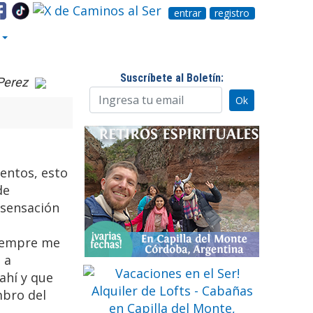
entrar
registro
Suscríbete al Boletín:
Perez
ientos, esto
de
 sensación
siempre me
 a
ahí y que
mbro del