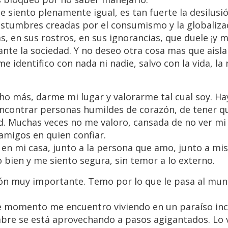
me siento plenamente igual, es tan fuerte la desilusi
ostumbres creadas por el consumismo y la globalizac
as, en sus rostros, en sus ignorancias, que duele ¡y 
te la sociedad. Y no deseo otra cosa mas que aislar
 identifico con nada ni nadie, salvo con la vida, la 
o más, darme mi lugar y valorarme tal cual soy. Ha
ncontrar personas humildes de corazón, de tener q
. Muchas veces no me valoro, cansada de no ver mi 
amigos en quien confiar.
en mi casa, junto a la persona que amo, junto a mis
o bien y me siento segura, sin temor a lo externo.
ón muy importante. Temo por lo que le pasa al mun
ste momento me encuentro viviendo en un paraíso inc
ombre se está aprovechando a pasos agigantados. Lo