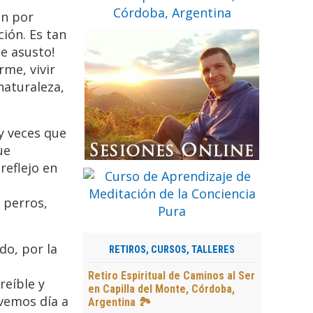
ón por
ión. Es tan
me asusto!
me, vivir
naturaleza,
y veces que
ue
reflejo en
 perros,
do, por la
RETIROS, CURSOS, TALLERES
Retiro Espiritual de Caminos al Ser
reíble y
en Capilla del Monte, Córdoba,
 vemos día a
Argentina 🏞️