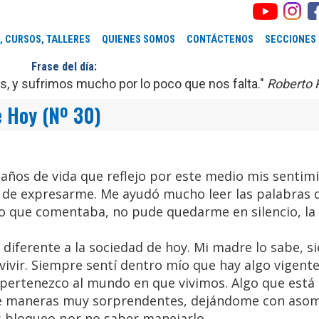
, CURSOS, TALLERES
QUIENES SOMOS
CONTÁCTENOS
SECCIONES
Frase del día:
 y sufrimos mucho por lo poco que nos falta."
Roberto 
e Hoy (Nº 30)
 años de vida que reflejo por este medio mis sentim
d de expresarme. Me ayudó mucho leer las palabras 
lo que comentaba, no pude quedarme en silencio, la
 diferente a la sociedad de hoy. Mi madre lo sabe, 
 vivir. Siempre sentí dentro mío que hay algo vigente
pertenezco al mundo en que vivimos. Algo que está 
de maneras muy sorprendentes, dejándome con aso
s bloqueo por no saber manejarlo.