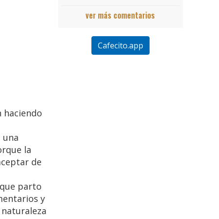
ver más comentarios
Cafecito.app
án haciendo
o una
orque la
aceptar de
rque parto
mentarios y
a naturaleza