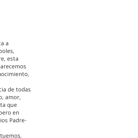
ta a
boles,
e, esta
 parecemos
nocimiento,
cia de todas
o, amor,
rta que
pero en
ios Padre-
actuemos,