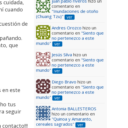
juan pablo riveros
hizo un
s cuidada,
comentario en
ahí cuando
"Inundaciones de otoño
(Chuang Tzu)"
ver
 cuestión de
Andres Orozco
hizo un
comentario en
"Siento que
mpañando.
no pertenezco a este
mundo"
ver
nto, que
Jesús Silva
hizo un
comentario en
"Siento que
no pertenezco a este
mundo"
ver
Diego Bravo
hizo un
comentario en
"Siento que
 en este
no pertenezco a este
mundo"
ver
cho tus
Antonia BALLESTEROS
ra seguir
hizo un comentario en
"Quinoa y Amaranto,
cereales sagrados"
ver
 contacto!!!