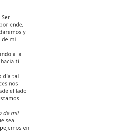
 Ser
 por ende,
idaremos y
 de mi
ando a la
hacia ti
 día tal
eces nos
sde el lado
 estamos
o de mil
ue sea
espejemos en