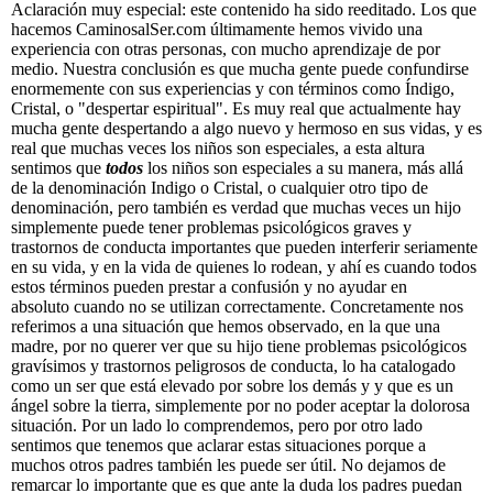
Aclaración muy especial:
este contenido ha sido reeditado. Los que
hacemos CaminosalSer.com últimamente hemos vivido una
experiencia con otras personas, con mucho aprendizaje de por
medio. Nuestra conclusión es que mucha gente puede confundirse
enormemente con sus experiencias y con términos como Índigo,
Cristal, o "despertar espiritual". Es muy real que actualmente hay
mucha gente despertando a algo nuevo y hermoso en sus vidas, y es
real que muchas veces los niños son especiales, a esta altura
sentimos que
todos
los niños son especiales a su manera, más allá
de la denominación Indigo o Cristal, o cualquier otro tipo de
denominación, pero también es verdad que muchas veces un hijo
simplemente puede tener problemas psicológicos graves y
trastornos de conducta importantes que pueden interferir seriamente
en su vida, y en la vida de quienes lo rodean, y ahí es cuando todos
estos términos pueden prestar a confusión y no ayudar en
absoluto cuando no se utilizan correctamente. Concretamente nos
referimos a una situación que hemos observado, en la que una
madre, por no querer ver que su hijo tiene problemas psicológicos
gravísimos y trastornos peligrosos de conducta, lo ha catalogado
como un ser que está elevado por sobre los demás y y que es un
ángel sobre la tierra, simplemente por no poder aceptar la dolorosa
situación. Por un lado lo comprendemos, pero por otro lado
sentimos que tenemos que aclarar estas situaciones porque a
muchos otros padres también les puede ser útil. No dejamos de
remarcar lo importante que es que ante la duda los padres puedan