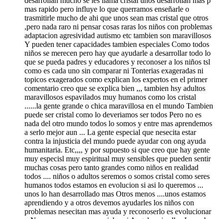
desarrollan mucho se les llama cristal unos desarrollan mas p
mas rapido pero influye lo que querramos enseñarle o
trasmitirle mucho de ahi que unos sean mas cristal que otros
,pero nada raro ni pensar cosas raras los niños con problemas
adaptacion agresividad autismo etc tambien son maravillosos
Y pueden tener capacidades tambien especiales Como todos
niños se merecen pero hay que ayudarle a desarrollar todo lo
que se pueda padres y educadores y reconoser a los niños tsl
como es cada uno sin comparar ni Tonterias exageradas ni
topicos exagerados como explican los expertos en el primer
comentario creo que se explica bien ,,, tambien hsy adultos
maravillosos espavilados muy humanos como los cristal
......la gente grande o chica maravillosa en el mundo Tambien
puede ser cristal como lo deveriamos ser todos Pero no es
nada del otro mundo todos lo somos y entre mas aprendemos
a serlo mejor aun ... La gente especial que nesecita estar
contra la injusticia del mundo puede ayudar con ong ayuda
humanitaria. Etc,,,, y por supuesto si que creo que hay gente
muy especisl muy espiritual muy sensibles que pueden sentir
muchas cosas pero tanto grandes como niños en realidad
todos .... niños o adultos seremos o somos cristal como seres
humanos todos estamos en evolucion si asi lo queremos ...
unos lo han desarrollado mas Otros menos ....unos estamos
aprendiendo y a otros devemos ayudarles los niños con
problemas nesecitan mas ayuda y reconoserlo es evolucionar