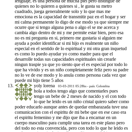
lenguaje, es una persona de mucha piel pero distingue de
quienes no lo quieren a quienes si , le gusta su metro
cuadrado, juega generalmente solo y lo que mas me
emociona es la capacidad de transmitir paz en el hogar y ser
mi calma permanente lo digo de ese modo ya que siempre me
ocurre que si tengo alguna pena o algo el se me acerca y
cambia algo dentro de mi y me permite estar bien, pero esa
no es mi pregunta en si, primero me gustaria si alguien me
ayuda a poder identificar si mi hijo es realmente un niño
especial en el sentido de lo espiritual y mi otra gran inquetud
es como lo puedo ayudar yo como madre para que el
desarrolle todas sus capacidades espirituales sin crearle
ningun traspie ya que yo siento que el es especial por todo lo
que ha vivido y es un niño completamente feliz pero su padre
no lo ve de ese modo y lo anula como persona cada vez que
puede mi hijo tiene 5 años
yoly lorena
03-03-2011 05:28hs - país: Colombia
hola a todos tengo algo que comentarles pues
tengo un bebe de 2 meses de nacido y el con todo
lo que he leido es un niño cristal quiero saber como
poder educarlo aunque antes de quedar embarazada tuve una
comunicacion con el espiritu de mi bebe que en ese caso era
el espiritu femenino y me dijo que iba a encarnar en un
cuerpo masculino para cumplir una tarea en este plano pero
del todo no esta convencida, pero con todo lo que he leido es