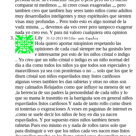
comparar ni medirnos ,,, ni creer cosas exageradas ,,, pero
tambien creo que tambien hay seres tanto niños como adultos
muy desarrollados inteligentes y muy espiritusles que sienten
visas muy profundas .. Pero todo esto es algo normal de la
vudz misma. ,,, devemos ala ves creer pero tampoco exagerar
nada yo creo eso. Y para mi valoro cualquiera otra opinion
Lily
31-12-2013 00:51hs - país: EspaÃ±a
Hola quiero aportar miopinion respetando las
opiniones de cada cual siempre me ha gustsdo leer
e interesarme por esto de los niños cristal o indigo
.. Yo creo que un niño cristal o indigo es un niño normal del
dia a dia como todos los niños ya que todos son especiales y
maravillosos ya sea con pronlemas o no ... solo que los que le
disen cristal son niños espavilados muy listos cariñosos
algunas veses tambien les dan rabietas y otras no otras son
muy calmados Relajados como que influye su menera de ser
,la herencia de sus padres la personslidad de cada niño y lo
que su mama le trasmitio en la barriguita son en general niños
espavilados listos cariñosos Y nada de tanto rollo como disen
ni tonterias o exgeraciones A veses en paguinas de internet es
,como se suele decir los niños de hoy en dia ya nacen
espavilados. Y por supuesto estos niños tambien tienen
rabietas Pues eso mismo es y nada de rollos raros solo que
para distinguir o ver que los niños cada ves nacen mas listos