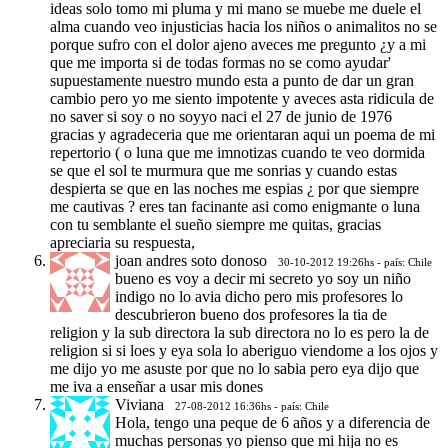
ideas solo tomo mi pluma y mi mano se muebe me duele el
alma cuando veo injusticias hacia los niños o animalitos no se
porque sufro con el dolor ajeno aveces me pregunto ¿y a mi
que me importa si de todas formas no se como ayudar'
supuestamente nuestro mundo esta a punto de dar un gran
cambio pero yo me siento impotente y aveces asta ridicula de
no saver si soy o no soyyo naci el 27 de junio de 1976
gracias y agradeceria que me orientaran aqui un poema de mi
repertorio ( o luna que me imnotizas cuando te veo dormida
se que el sol te murmura que me sonrias y cuando estas
despierta se que en las noches me espias ¿ por que siempre
me cautivas ? eres tan facinante asi como enigmante o luna
con tu semblante el sueño siempre me quitas, gracias
apreciaria su respuesta,
joan andres soto donoso
30-10-2012 19:26hs - país: Chile
bueno es voy a decir mi secreto yo soy un niño
indigo no lo avia dicho pero mis profesores lo
descubrieron bueno dos profesores la tia de
religion y la sub directora la sub directora no lo es pero la de
religion si si loes y eya sola lo aberiguo viendome a los ojos y
me dijo yo me asuste por que no lo sabia pero eya dijo que
me iva a enseñar a usar mis dones
Viviana
27-08-2012 16:36hs - país: Chile
Hola, tengo una peque de 6 años y a diferencia de
muchas personas yo pienso que mi hija no es