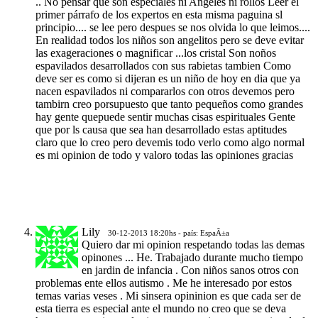
.. No pensar que son especiales ni Angeles ni rollos Leer el
primer párrafo de los expertos en esta misma paguina sl
principio.... se lee pero despues se nos olvida lo que leimos....
En realidad todos los niños son angelitos pero se deve evitar
las exageraciones o magnificar ...los cristal Son noños
espavilados desarrollados con sus rabietas tambien Como
deve ser es como si dijeran es un niño de hoy en dia que ya
nacen espavilados ni compararlos con otros devemos pero
tambirn creo porsupuesto que tanto pequeños como grandes
hay gente quepuede sentir muchas cisas espirituales Gente
que por ls causa que sea han desarrollado estas aptitudes
claro que lo creo pero devemis todo verlo como algo normal
es mi opinion de todo y valoro todas las opiniones gracias
Lily
30-12-2013 18:20hs - país: EspaÃ±a
Quiero dar mi opinion respetando todas las demas
opinones ... He. Trabajado durante mucho tiempo
en jardin de infancia . Con niños sanos otros con
problemas ente ellos autismo . Me he interesado por estos
temas varias veses . Mi sinsera opininion es que cada ser de
esta tierra es especial ante el mundo no creo que se deva