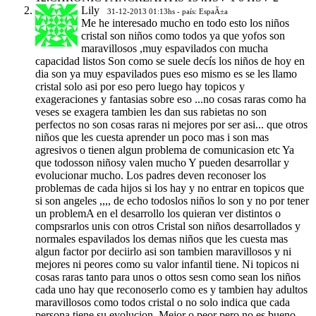
Lily
31-12-2013 01:13hs - país: EspaÃ±a
Me he interesado mucho en todo esto los niños
cristal son niños como todos ya que yofos son
maravillosos ,muy espavilados con mucha
capacidad listos Son como se suele decís los niños de hoy en
dia son ya muy espavilados pues eso mismo es se les llamo
cristal solo asi por eso pero luego hay topicos y
exageraciones y fantasias sobre eso ...no cosas raras como ha
veses se exagera tambien les dan sus rabietas no son
perfectos no son cosas raras ni mejores por ser asi... que otros
niños que les cuesta aprender un poco mas i son mas
agresivos o tienen algun problema de comunicasion etc Ya
que todosson niñosy valen mucho Y pueden desarrollar y
evolucionar mucho. Los padres deven reconoser los
problemas de cada hijos si los hay y no entrar en topicos que
si son angeles ,,,, de echo todoslos niños lo son y no por tener
un problemA en el desarrollo los quieran ver distintos o
compsrarlos unis con otros Cristal son niños desarrollados y
normales espavilados los demas niños que les cuesta mas
algun factor por deciirlo asi son tambien maravillosos y ni
mejores ni peores como su valor infantil tiene. Ni topicos ni
cosas raras tanto para unos o ottos sesn como sean los niños
cada uno hay que reconoserlo como es y tambien hay adultos
maravillosos como todos cristal o no solo indica que cada
persona tiene su evolucion. Mejor o peor pero no es bueno