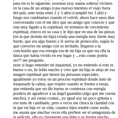
para mi es lo siguiente, nosotras (soy mama soltera) vivimos
en la casa de un amigo (casa nueva) mientras el viajo fuera
del país, anto tenia entre 2 y 3 años (cumplió los 3 ahí) y
luego nos cambiamos cuando el volvió, ahora hace unos días
conversando con el me dice que un amigo que conocio y que
esta muy ligado a lo espiritual, en terminos de crecimiento
espiritual, estuvo en su casa y le dijo que en una de las piezas
(en la que dormía mi hija) existía una energía muy fuerte muy
fuerte, que era algo bueno y le servia de protección, según lo
que converso mi amigo con su invitado, llegaron a la
conclusión que esa energía era de mi hija ya que era ella la
única que había vivido en ese lugar y ...esto como podría
ser?? me pregunto.
nose si hago entender mi inquietud, yo no entiendo si esto es
bueno o no, he leído mucho y creo que mi hija se aleja de esa
imagen espiritual que tienen las personas especiales,
igualmente yo estoy en un proceso espiritual donde trato de
traspasarle la calma, que respire cuando se frustra o enoja,
que entienda que un día bueno se comienza con energía
positiva de agradecer a su ángel guardián (algo que me cuesta
mucho), y así varias cositas...yo igual soy un poco gritona y
eso trato de cambiarlo, pero a veces me choca la claridad con
la que mi hija ve su vida, cuantos hijos tendrá como serán,
me asusta que muchas veces ella prefiere ser el antagonista de
la película, ella es claramente una lider y se frustra mucho