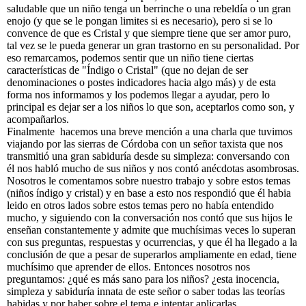
saludable que un niño tenga un berrinche o una rebeldía o un gran
enojo (y que se le pongan limites si es necesario), pero si se lo
convence de que es Cristal y que siempre tiene que ser amor puro,
tal vez se le pueda generar un gran trastorno en su personalidad. Por
eso remarcamos, podemos sentir que un niño tiene ciertas
características de "Índigo o Cristal" (que no dejan de ser
denominaciones o postes indicadores hacia algo más) y de esta
forma nos informamos y los podemos llegar a ayudar, pero lo
principal es dejar ser a los niños lo que son, aceptarlos como son, y
acompañarlos.
Finalmente hacemos una breve mención a una charla que tuvimos
viajando por las sierras de Córdoba con un señor taxista que nos
transmitió una gran sabiduría desde su simpleza: conversando con
él nos habló mucho de sus niños y nos contó anécdotas asombrosas.
Nosotros le comentamos sobre nuestro trabajo y sobre estos temas
(niños índigo y cristal) y en base a esto nos respondió que él habia
leido en otros lados sobre estos temas pero no había entendido
mucho, y siguiendo con la conversación nos contó que sus hijos le
enseñan constantemente y admite que muchísimas veces lo superan
con sus preguntas, respuestas y ocurrencias, y que él ha llegado a la
conclusión de que a pesar de superarlos ampliamente en edad, tiene
muchísimo que aprender de ellos. Entonces nosotros nos
preguntamos: ¿qué es más sano para los niños? ¿esta inocencia,
simpleza y sabiduría innata de este señor o saber todas las teorías
habidas y por haber sobre el tema e intentar aplicarlas