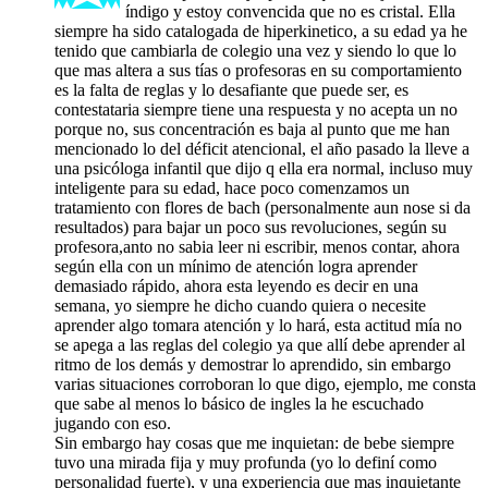
índigo y estoy convencida que no es cristal. Ella
siempre ha sido catalogada de hiperkinetico, a su edad ya he
tenido que cambiarla de colegio una vez y siendo lo que lo
que mas altera a sus tías o profesoras en su comportamiento
es la falta de reglas y lo desafiante que puede ser, es
contestataria siempre tiene una respuesta y no acepta un no
porque no, sus concentración es baja al punto que me han
mencionado lo del déficit atencional, el año pasado la lleve a
una psicóloga infantil que dijo q ella era normal, incluso muy
inteligente para su edad, hace poco comenzamos un
tratamiento con flores de bach (personalmente aun nose si da
resultados) para bajar un poco sus revoluciones, según su
profesora,anto no sabia leer ni escribir, menos contar, ahora
según ella con un mínimo de atención logra aprender
demasiado rápido, ahora esta leyendo es decir en una
semana, yo siempre he dicho cuando quiera o necesite
aprender algo tomara atención y lo hará, esta actitud mía no
se apega a las reglas del colegio ya que allí debe aprender al
ritmo de los demás y demostrar lo aprendido, sin embargo
varias situaciones corroboran lo que digo, ejemplo, me consta
que sabe al menos lo básico de ingles la he escuchado
jugando con eso.
Sin embargo hay cosas que me inquietan: de bebe siempre
tuvo una mirada fija y muy profunda (yo lo definí como
personalidad fuerte), y una experiencia que mas inquietante