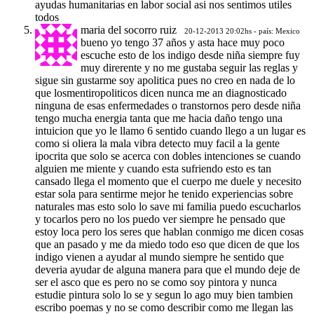
ayudas humanitarias en labor social asi nos sentimos utiles
todos
maria del socorro ruiz
20-12-2013 20:02hs - país: Mexico
bueno yo tengo 37 años y asta hace muy poco
escuche esto de los indigo desde niña siempre fuy
muy direrente y no me gustaba seguir las reglas y
sigue sin gustarme soy apolitica pues no creo en nada de lo
que losmentiropoliticos dicen nunca me an diagnosticado
ninguna de esas enfermedades o transtornos pero desde niña
tengo mucha energia tanta que me hacia daño tengo una
intuicion que yo le llamo 6 sentido cuando llego a un lugar es
como si oliera la mala vibra detecto muy facil a la gente
ipocrita que solo se acerca con dobles intenciones se cuando
alguien me miente y cuando esta sufriendo esto es tan
cansado llega el momento que el cuerpo me duele y necesito
estar sola para sentirme mejor he tenido experiencias sobre
naturales mas esto solo lo save mi familia puedo escucharlos
y tocarlos pero no los puedo ver siempre he pensado que
estoy loca pero los seres que hablan conmigo me dicen cosas
que an pasado y me da miedo todo eso que dicen de que los
indigo vienen a ayudar al mundo siempre he sentido que
deveria ayudar de alguna manera para que el mundo deje de
ser el asco que es pero no se como soy pintora y nunca
estudie pintura solo lo se y segun lo ago muy bien tambien
escribo poemas y no se como describir como me llegan las