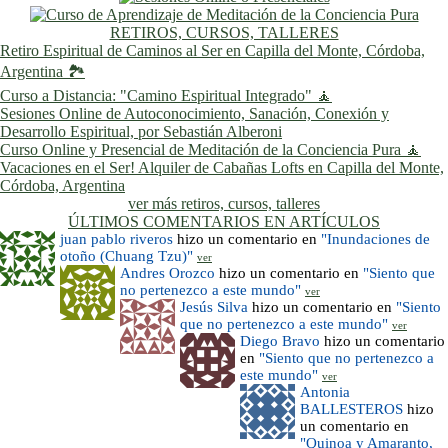
RETIROS, CURSOS, TALLERES
Retiro Espiritual de Caminos al Ser en Capilla del Monte, Córdoba,
Argentina 🏞️
Curso a Distancia: "Camino Espiritual Integrado" 🧘
Sesiones Online de Autoconocimiento, Sanación, Conexión y
Desarrollo Espiritual, por Sebastián Alberoni
Curso Online y Presencial de Meditación de la Conciencia Pura 🧘
Vacaciones en el Ser! Alquiler de Cabañas Lofts en Capilla del Monte,
Córdoba, Argentina
ver más retiros, cursos, talleres
ÚLTIMOS COMENTARIOS EN ARTÍCULOS
juan pablo riveros
hizo un comentario en
"Inundaciones de
otoño (Chuang Tzu)"
ver
Andres Orozco
hizo un comentario en
"Siento que
no pertenezco a este mundo"
ver
Jesús Silva
hizo un comentario en
"Siento
que no pertenezco a este mundo"
ver
Diego Bravo
hizo un comentario
en
"Siento que no pertenezco a
este mundo"
ver
Antonia
BALLESTEROS
hizo
un comentario en
"Quinoa y Amaranto,