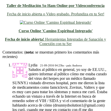
Taller de Meditación So Ham Online por Videoconferencia
Fecha de inicio abierta o Video grabado. Profundiza en tu Ser!
Curso Online 'Camino Espiritual Integrado'
Fecha de inicio abierta!
Herramientas Integradas de Sanación y
Conexión con tu Ser
Previo
Siguiente
Comentarios:
(
nota:
se muestran primero los comentarios más
recientes)
Lydia
21-09-2016 04:23hs - país: Andorra
Saludos al público en general, yo soy de EE.UU.,
quiero informar al público cómo me estaba curado
del virus del herpes por un médico llamado
SUNNY.i visitado diversos hospital, pero me dieron la lista
de medicamentos como famciclovir, Zovirax, Valtrex y que
es muy caro para tratar los síntomas y nunca me curó. Estaba
echando un vistazo a través de la Internet en busca de
remedio sobre el VIH / SIDA y vi el comentario de la gente
hablando acerca de cómo (drsunnydsolution1@gmail.com)
los curó. cuando me puse en contacto con él me dio