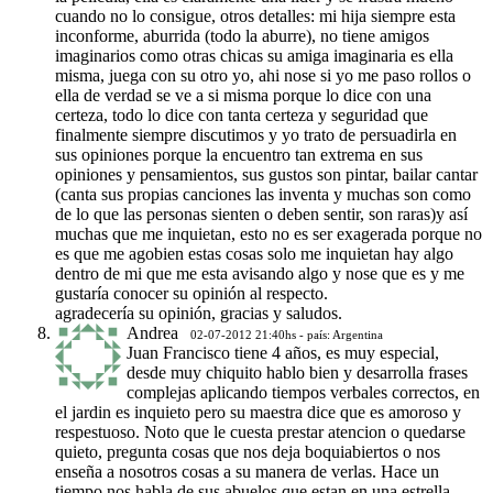
cuando no lo consigue, otros detalles: mi hija siempre esta
inconforme, aburrida (todo la aburre), no tiene amigos
imaginarios como otras chicas su amiga imaginaria es ella
misma, juega con su otro yo, ahi nose si yo me paso rollos o
ella de verdad se ve a si misma porque lo dice con una
certeza, todo lo dice con tanta certeza y seguridad que
finalmente siempre discutimos y yo trato de persuadirla en
sus opiniones porque la encuentro tan extrema en sus
opiniones y pensamientos, sus gustos son pintar, bailar cantar
(canta sus propias canciones las inventa y muchas son como
de lo que las personas sienten o deben sentir, son raras)y así
muchas que me inquietan, esto no es ser exagerada porque no
es que me agobien estas cosas solo me inquietan hay algo
dentro de mi que me esta avisando algo y nose que es y me
gustaría conocer su opinión al respecto.
agradecería su opinión, gracias y saludos.
Andrea
02-07-2012 21:40hs - país: Argentina
Juan Francisco tiene 4 años, es muy especial,
desde muy chiquito hablo bien y desarrolla frases
complejas aplicando tiempos verbales correctos, en
el jardin es inquieto pero su maestra dice que es amoroso y
respestuoso. Noto que le cuesta prestar atencion o quedarse
quieto, pregunta cosas que nos deja boquiabiertos o nos
enseña a nosotros cosas a su manera de verlas. Hace un
tiempo nos habla de sus abuelos que estan en una estrella