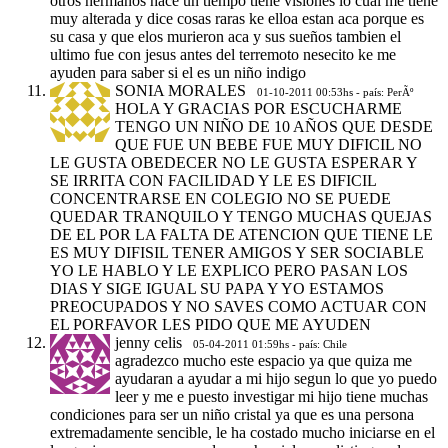
otros hermanos hace un tiempo tiene visiones lo cual me tiene
muy alterada y dice cosas raras ke elloa estan aca porque es
su casa y que elos murieron aca y sus sueños tambien el
ultimo fue con jesus antes del terremoto nesecito ke me
ayuden para saber si el es un niño indigo
SONIA MORALES
01-10-2011 00:53hs - país: PerÃº
HOLA Y GRACIAS POR ESCUCHARME
TENGO UN NIÑO DE 10 AÑOS QUE DESDE
QUE FUE UN BEBE FUE MUY DIFICIL NO
LE GUSTA OBEDECER NO LE GUSTA ESPERAR Y
SE IRRITA CON FACILIDAD Y LE ES DIFICIL
CONCENTRARSE EN COLEGIO NO SE PUEDE
QUEDAR TRANQUILO Y TENGO MUCHAS QUEJAS
DE EL POR LA FALTA DE ATENCION QUE TIENE LE
ES MUY DIFISIL TENER AMIGOS Y SER SOCIABLE
YO LE HABLO Y LE EXPLICO PERO PASAN LOS
DIAS Y SIGE IGUAL SU PAPA Y YO ESTAMOS
PREOCUPADOS Y NO SAVES COMO ACTUAR CON
EL PORFAVOR LES PIDO QUE ME AYUDEN
jenny celis
05-04-2011 01:59hs - país: Chile
agradezco mucho este espacio ya que quiza me
ayudaran a ayudar a mi hijo segun lo que yo puedo
leer y me e puesto investigar mi hijo tiene muchas
condiciones para ser un niño cristal ya que es una persona
extremadamente sencible, le ha costado mucho iniciarse en el