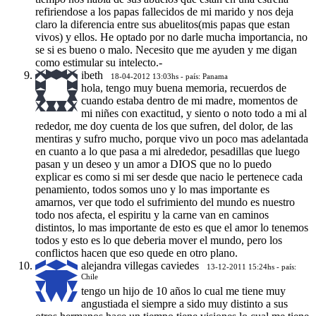
refiriendose a los papas fallecidos de mi marido y nos deja
claro la diferencia entre sus abuelitos(mis papas que estan
vivos) y ellos. He optado por no darle mucha importancia, no
se si es bueno o malo. Necesito que me ayuden y me digan
como estimular su intelecto.-
ibeth
18-04-2012 13:03hs - país: Panama
hola, tengo muy buena memoria, recuerdos de
cuando estaba dentro de mi madre, momentos de
mi niñes con exactitud, y siento o noto todo a mi al
rededor, me doy cuenta de los que sufren, del dolor, de las
mentiras y sufro mucho, porque vivo un poco mas adelantada
en cuanto a lo que pasa a mi alrededor, pesadillas que luego
pasan y un deseo y un amor a DIOS que no lo puedo
explicar es como si mi ser desde que nacio le pertenece cada
penamiento, todos somos uno y lo mas importante es
amarnos, ver que todo el sufrimiento del mundo es nuestro
todo nos afecta, el espiritu y la carne van en caminos
distintos, lo mas importante de esto es que el amor lo tenemos
todos y esto es lo que deberia mover el mundo, pero los
conflictos hacen que eso quede en otro plano.
alejandra villegas caviedes
13-12-2011 15:24hs - país:
Chile
tengo un hijo de 10 años lo cual me tiene muy
angustiada el siempre a sido muy distinto a sus