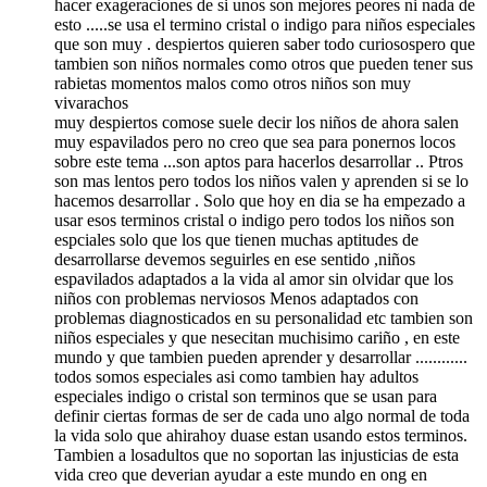
hacer exageraciones de si unos son mejores peores ni nada de
esto .....se usa el termino cristal o indigo para niños especiales
que son muy . despiertos quieren saber todo curiosospero que
tambien son niños normales como otros que pueden tener sus
rabietas momentos malos como otros niños son muy
vivarachos
muy despiertos comose suele decir los niños de ahora salen
muy espavilados pero no creo que sea para ponernos locos
sobre este tema ...son aptos para hacerlos desarrollar .. Ptros
son mas lentos pero todos los niños valen y aprenden si se lo
hacemos desarrollar . Solo que hoy en dia se ha empezado a
usar esos terminos cristal o indigo pero todos los niños son
espciales solo que los que tienen muchas aptitudes de
desarrollarse devemos seguirles en ese sentido ,niños
espavilados adaptados a la vida al amor sin olvidar que los
niños con problemas nerviosos Menos adaptados con
problemas diagnosticados en su personalidad etc tambien son
niños especiales y que nesecitan muchisimo cariño , en este
mundo y que tambien pueden aprender y desarrollar ............
todos somos especiales asi como tambien hay adultos
especiales indigo o cristal son terminos que se usan para
definir ciertas formas de ser de cada uno algo normal de toda
la vida solo que ahirahoy duase estan usando estos terminos.
Tambien a losadultos que no soportan las injusticias de esta
vida creo que deverian ayudar a este mundo en ong en