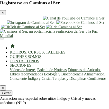
Registrarse en Caminos al Ser
×
entrar
registro
home
RETIROS, CURSOS, TALLERES
QUIENES SOMOS
CONTÁCTENOS
SECCIONES
Videos de Interés
Boletín de Noticias
Etiquetas de Artículos
Libros recomendados
Ecología y Bioconciencia
Alimentación
Consciente
Índigo y Cristal
Terapias y Disciplinas
Contáctenos
×
Cerrar
Aclaración muy especial sobre niños Índigo y Cristal y nuevas
anécdotas (N° 9)