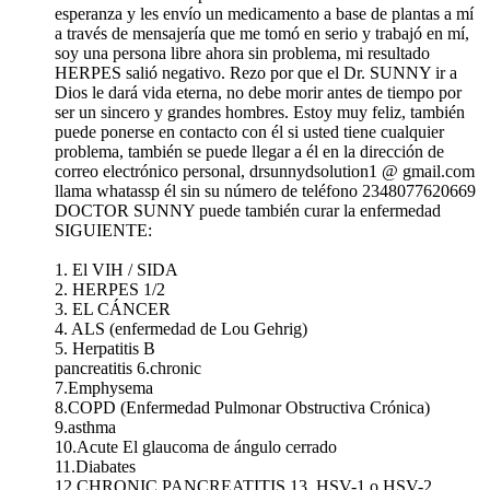
esperanza y les envío un medicamento a base de plantas a mí
a través de mensajería que me tomó en serio y trabajó en mí,
soy una persona libre ahora sin problema, mi resultado
HERPES salió negativo. Rezo por que el Dr. SUNNY ir a
Dios le dará vida eterna, no debe morir antes de tiempo por
ser un sincero y grandes hombres. Estoy muy feliz, también
puede ponerse en contacto con él si usted tiene cualquier
problema, también se puede llegar a él en la dirección de
correo electrónico personal, drsunnydsolution1 @ gmail.com
llama whatassp él sin su número de teléfono 2348077620669
DOCTOR SUNNY puede también curar la enfermedad
SIGUIENTE:
1. El VIH / SIDA
2. HERPES 1/2
3. EL CÁNCER
4. ALS (enfermedad de Lou Gehrig)
5. Herpatitis B
pancreatitis 6.chronic
7.Emphysema
8.COPD (Enfermedad Pulmonar Obstructiva Crónica)
9.asthma
10.Acute El glaucoma de ángulo cerrado
11.Diabates
12.CHRONIC PANCREATITIS 13 .HSV-1 o HSV-2