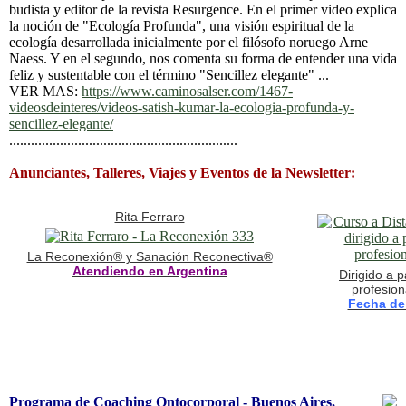
budista y editor de la revista Resurgence. En el primer video explica
la noción de "Ecología Profunda", una visión espiritual de la
ecología desarrollada inicialmente por el filósofo noruego Arne
Naess. Y en el segundo, nos comenta su forma de entender una vida
feliz y sustentable con el término "Sencillez elegante" ...
VER MAS:
https://www.caminosalser.com/1467-
videosdeinteres/videos-satish-kumar-la-ecologia-profunda-y-
sencillez-elegante/
...............................................................
Anunciantes, Talleres, Viajes y Eventos de la Newsletter:
Rita Ferraro
La Reconexión® y Sanación Reconectiva®
Atendiendo en Argentina
Dirigido a 
profesion
Fecha de 
Programa de Coaching Ontocorporal - Buenos Aires,