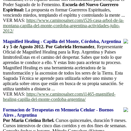
Poder Sagrado de lo Femenino.
Escuela del Nuevo Guerrero
Espiritual:
La propuesta es formar Guerreros Espirituales,
venciendo miedos, templando el espíritu y controlando la mente ...
VER MAS:
https://www.caminosalser.com/i526-casa-arbol-de-la-
montana-capilla-del-monte-cordoba-argentina-actividades-julio-
2012/
Magnified Healing - Capilla del Monte, Córdoba, Argentina
4 y 5 de Agosto 2012. Por Gabriela Hernandez
, Representante
Oficial de Magnified Healing para la Rep. Argentina y Paises
limitrofesEstas en el camino del despertar. Sabes que todo lo que
aprendas te conduce a ello. Y estas listo para acelerar tu proceso.
Magnified Healing es una herramienta aceleradora de la
transformación y la ascension de todos los seres de la Tierra. Esta
Sagrada Técnica se aprende para utilizarla sobre uno mismo y
aplicarla sobre otros que están en busca de su propia sanación. Se
utiliza también a distancia ...
VER MAS:
https://www.caminosalser.com/i1465-magnified-
healing-capilla-del-monte-cordoba-argentina/
Formacion de Terapeutas en Memoria Celular - Buenos
Aires , Argentina
Por Maria Cristina Brhel.
Cursos quincenales, duración 9 meses.
Cursos intensivos de cinco dias corridos y en dos fines de semanas.
Consulta fechas y lugares. Método Goncalves (Sistema