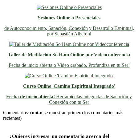
Sesiones Online o Presenciales
de Autoconocimiento, Sanación, Conexión y Desarrollo Espiritual,
por Sebastián Alberoni
Taller de Meditación So Ham Online por Videoconferencia
Fecha de inicio abierta o Video grabado. Profundiza en tu Ser!
Curso Online 'Camino Espiritual Integrado'
Fecha de inicio abierta!
Herramientas Integradas de Sanación y
Conexión con tu Ser
Previo
Siguiente
Comentarios:
(
nota:
se muestran primero los comentarios más
recientes)
¿Quieres ingresar un comentario acerca del