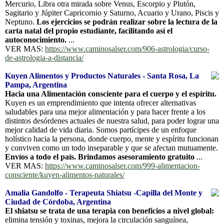
Mercurio, Libra otra mirada sobre Venus, Escorpio y Plutón,
Sagitario y Júpiter Capricornio y Saturno, Acuario y Urano, Piscis y
Neptuno.
Los ejercicios se podrán realizar sobre la lectura de la
carta natal del propio estudiante, facilitando así el
autoconocimiento.
...
VER MAS:
https://www.caminosalser.com/906-astrologia/curso-
de-astrologia-a-distancia/
Kuyen Alimentos y Productos Naturales - Santa Rosa, La
Pampa, Argentina
Hacia una Alimentación consciente para el cuerpo y el espíritu.
Kuyen es un emprendimiento que intenta ofrecer alternativas
saludables para una mejor alimentación y para hacer frente a los
distintos desórdenes actuales de nuestra salud, para poder lograr una
mejor calidad de vida diaria. Somos partícipes de un enfoque
holístico hacia la persona, donde cuerpo, mente y espíritu funcionan
y conviven como un todo inseparable y que se afectan mutuamente.
Envíos a todo el país. Brindamos asesoramiento gratuito
...
VER MAS:
https://www.caminosalser.com/999-alimentacion-
consciente/kuyen-alimentos-naturales/
Amalia Gandolfo - Terapeuta Shiatsu -Capilla del Monte y
Ciudad de Córdoba, Argentina
El shiatsu se trata de una terapia con beneficios a nivel global:
elimina tensión y toxinas, mejora la circulación sanguínea,