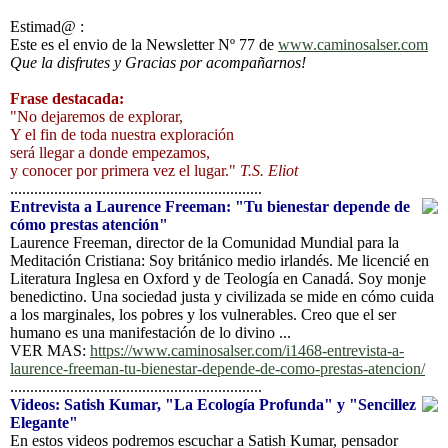
Estimad@ :
Este es el envio de la Newsletter Nº 77 de
www.caminosalser.com
Que la disfrutes y Gracias por acompañarnos!
Frase destacada:
"No dejaremos de explorar,
Y el fin de toda nuestra exploración
será llegar a donde empezamos,
y conocer por primera vez el lugar."
T.S. Eliot
...............................................................
Entrevista a Laurence Freeman: "Tu bienestar depende de
cómo prestas atención"
Laurence Freeman, director de la Comunidad Mundial para la
Meditación Cristiana: Soy británico medio irlandés. Me licencié en
Literatura Inglesa en Oxford y de Teología en Canadá. Soy monje
benedictino. Una sociedad justa y civilizada se mide en cómo cuida
a los marginales, los pobres y los vulnerables. Creo que el ser
humano es una manifestación de lo divino ...
VER MAS:
https://www.caminosalser.com/i1468-entrevista-a-
laurence-freeman-tu-bienestar-depende-de-como-prestas-atencion/
...............................................................
Videos: Satish Kumar, "La Ecología Profunda" y "Sencillez
Elegante"
En estos videos podremos escuchar a Satish Kumar, pensador