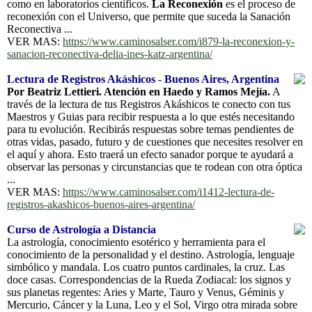
como en laboratorios científicos.
La Reconexión
es el proceso de
reconexión con el Universo, que permite que suceda la Sanación
Reconectiva ...
VER MAS:
https://www.caminosalser.com/i879-la-reconexion-y-
sanacion-reconectiva-delia-ines-katz-argentina/
Lectura de Registros Akáshicos - Buenos Aires, Argentina
Por Beatriz Lettieri. Atención en Haedo y Ramos Mejía.
A
través de la lectura de tus Registros Akáshicos te conecto con tus
Maestros y Guias para recibir respuesta a lo que estés necesitando
para tu evolución. Recibirás respuestas sobre temas pendientes de
otras vidas, pasado, futuro y de cuestiones que necesites resolver en
el aquí y ahora. Esto traerá un efecto sanador porque te ayudará a
observar las personas y circunstancias que te rodean con otra óptica
...
VER MAS:
https://www.caminosalser.com/i1412-lectura-de-
registros-akashicos-buenos-aires-argentina/
Curso de Astrología a Distancia
La astrología, conocimiento esotérico y herramienta para el
conocimiento de la personalidad y el destino. Astrología, lenguaje
simbólico y mandala. Los cuatro puntos cardinales, la cruz. Las
doce casas. Correspondencias de la Rueda Zodiacal: los signos y
sus planetas regentes: Aries y Marte, Tauro y Venus, Géminis y
Mercurio, Cáncer y la Luna, Leo y el Sol, Virgo otra mirada sobre