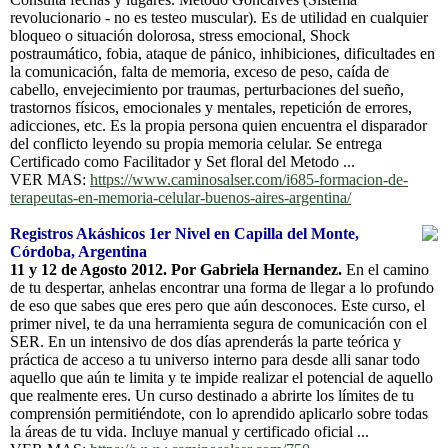
revolucionario - no es testeo muscular). Es de utilidad en cualquier
bloqueo o situación dolorosa, stress emocional, Shock
postraumático, fobia, ataque de pánico, inhibiciones, dificultades en
la comunicación, falta de memoria, exceso de peso, caída de
cabello, envejecimiento por traumas, perturbaciones del sueño,
trastornos físicos, emocionales y mentales, repetición de errores,
adicciones, etc. Es la propia persona quien encuentra el disparador
del conflicto leyendo su propia memoria celular. Se entrega
Certificado como Facilitador y Set floral del Metodo ...
VER MAS:
https://www.caminosalser.com/i685-formacion-de-
terapeutas-en-memoria-celular-buenos-aires-argentina/
Registros Akáshicos 1er Nivel en Capilla del Monte,
Córdoba, Argentina
11 y 12 de Agosto 2012. Por Gabriela Hernandez.
En el camino
de tu despertar, anhelas encontrar una forma de llegar a lo profundo
de eso que sabes que eres pero que aún desconoces. Este curso, el
primer nivel, te da una herramienta segura de comunicación con el
SER. En un intensivo de dos días aprenderás la parte teórica y
práctica de acceso a tu universo interno para desde alli sanar todo
aquello que aún te limita y te impide realizar el potencial de aquello
que realmente eres. Un curso destinado a abrirte los límites de tu
comprensión permitiéndote, con lo aprendido aplicarlo sobre todas
la áreas de tu vida. Incluye manual y certificado oficial ...