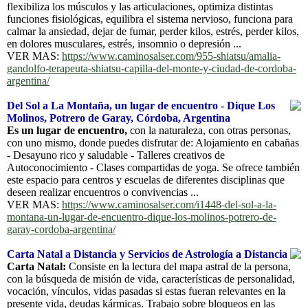
flexibiliza los músculos y las articulaciones, optimiza distintas
funciones fisiológicas, equilibra el sistema nervioso, funciona para
calmar la ansiedad, dejar de fumar, perder kilos, estrés, perder kilos,
en dolores musculares, estrés, insomnio o depresión ...
VER MAS:
https://www.caminosalser.com/955-shiatsu/amalia-
gandolfo-terapeuta-shiatsu-capilla-del-monte-y-ciudad-de-cordoba-
argentina/
Del Sol a La Montaña, un lugar de encuentro - Dique Los
Molinos, Potrero de Garay, Córdoba, Argentina
Es un lugar de encuentro,
con la naturaleza, con otras personas,
con uno mismo, donde puedes disfrutar de: Alojamiento en cabañas
- Desayuno rico y saludable - Talleres creativos de
Autoconocimiento - Clases compartidas de yoga. Se ofrece también
este espacio para centros y escuelas de diferentes disciplinas que
deseen realizar encuentros o convivencias ...
VER MAS:
https://www.caminosalser.com/i1448-del-sol-a-la-
montana-un-lugar-de-encuentro-dique-los-molinos-potrero-de-
garay-cordoba-argentina/
Carta Natal a Distancia y Servicios de Astrología a Distancia
Carta Natal:
Consiste en la lectura del mapa astral de la persona,
con la búsqueda de misión de vida, características de personalidad,
vocación, vínculos, vidas pasadas si estas fueran relevantes en la
presente vida, deudas kármicas. Trabajo sobre bloqueos en las