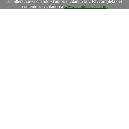
sin alteraciones citando al autor/a, citando la URL completa del
contenido, y citando a
www.caminosalser.com