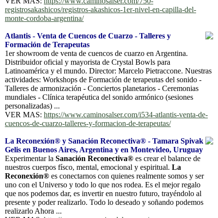
VER MAS:
https://www.caminosalser.com/750-
registrosakashicos/registros-akashicos-1er-nivel-en-capilla-del-
monte-cordoba-argentina/
Atlantis - Venta de Cuencos de Cuarzo - Talleres y
Formación de Terapeutas
1er showroom de venta de cuencos de cuarzo en Argentina.
Distribuidor oficial y mayorista de Crystal Bowls para
Latinoamérica y el mundo. Director: Marcelo Pietraccone. Nuestras
actividades: Workshops de Formación de terapeutas del sonido -
Talleres de armonización - Conciertos planetarios - Ceremonias
mundiales - Clínica terapéutica del sonido armónico (sesiones
personalizadas) ...
VER MAS:
https://www.caminosalser.com/i534-atlantis-venta-de-
cuencos-de-cuarzo-talleres-y-formacion-de-terapeutas/
La Reconexión® y Sanación Reconectiva® - Tamara Spivak
Gelis en Buenos Aires, Argentina y en Montevideo, Uruguay
Experimentar la
Sanación Reconectiva®
es crear el balance de
nuestros cuerpos físco, mental, emocional y espiritual.
La
Reconexión®
es conectarnos con quienes realmente somos y ser
uno con el Universo y todo lo que nos rodea. Es el mejor regalo
que nos podemos dar, es invertir en nuestro futuro, trayéndolo al
presente y poder realizarlo. Todo lo deseado y soñando podemos
realizarlo Ahora ...