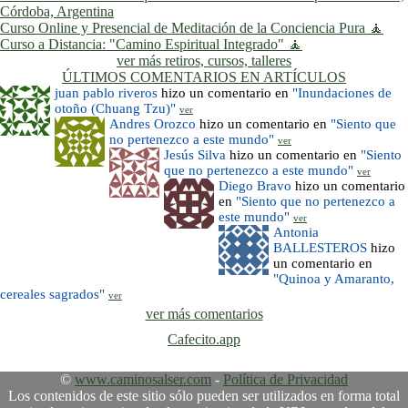
Córdoba, Argentina
Curso Online y Presencial de Meditación de la Conciencia Pura 🧘
Curso a Distancia: "Camino Espiritual Integrado" 🧘
ver más retiros, cursos, talleres
ÚLTIMOS COMENTARIOS EN ARTÍCULOS
juan pablo riveros
hizo un comentario en
"Inundaciones de
otoño (Chuang Tzu)"
ver
Andres Orozco
hizo un comentario en
"Siento que
no pertenezco a este mundo"
ver
Jesús Silva
hizo un comentario en
"Siento
que no pertenezco a este mundo"
ver
Diego Bravo
hizo un comentario
en
"Siento que no pertenezco a
este mundo"
ver
Antonia
BALLESTEROS
hizo
un comentario en
"Quinoa y Amaranto,
cereales sagrados"
ver
ver más comentarios
Cafecito.app
©
www.caminosalser.com
-
Política de Privacidad
Los contenidos de este sitio sólo pueden ser utilizados en forma total