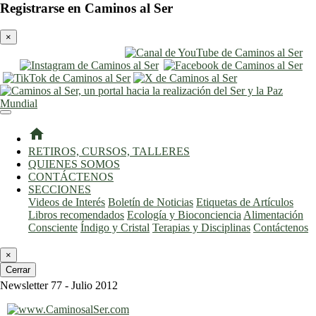
Registrarse en Caminos al Ser
×
entrar
registro
home
RETIROS, CURSOS, TALLERES
QUIENES SOMOS
CONTÁCTENOS
SECCIONES
Videos de Interés
Boletín de Noticias
Etiquetas de Artículos
Libros recomendados
Ecología y Bioconciencia
Alimentación
Consciente
Índigo y Cristal
Terapias y Disciplinas
Contáctenos
×
Cerrar
Newsletter 77 - Julio 2012