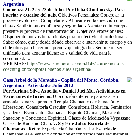
Argentina
Comienza 21, 22 y 23 de Julio. Por Delia Chudnovsky. Para
interior y exterior del país.
Objetivos Personales: Concretar tu
proceso evolutivo - Completarte y Alinearte en la dirección que
elijas - Sentir tu autoconfianza y seguridad - Asentar en tu cuerpo
presente el proceso de transformación. Objetivos Profesionales:
Disponer de nuevas herramientas para tu efectividad profesional -
Saber cómo, qué y desde dónde observar e intervenir tu cuerpo y en
el de otros para hacer un aprendizaje integrado - Sentirte un ser
unificado para generar liderazgo y calidad de vida para la
comunidad. ...
VER MAS:
https://www.caminosalser.com/i1461-programa-de-
coaching-ontocorporal-buenos-aires-argentina/
Casa Arbol de la Montaña - Capilla del Monte, Córdoba,
Argentina - Actividades Julio 2012
Por Adriana Silva Azpeitia y Daniel Juei Mu. Actividades en
Vacaciones de Invierno.
Una opción diferente para estar en
armonía, sanar y aprender. Terapia Chamánica de Sanación y
Liberación, Consultoría Oracular, Consultorìa Holística, Seminarios
y Talleres, Escuela de Chamanas, Espíritu Chaman, Masaje de
Sanación y Conciencia Espiritual, Clases de Meditación Vypassana,
Clases de Budismo Chan.
7, 8 y 9 de Julio: Escuela de
Chamanas..
Retiro Experiencia Chamánica. La Escuela de
Chamanas, es el espacio donde nos encontramos para recuperar el