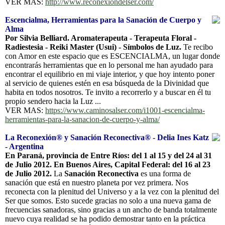
VER MAS:
http://www.reconexiondelser.com/
Escencialma, Herramientas para la Sanación de Cuerpo y
Alma
Por Silvia Belliard. Aromaterapeuta - Terapeuta Floral -
Radiestesia - Reiki Master (Usui) - Símbolos de Luz.
Te recibo
con Amor en este espacio que es ESCENCIALMA, un lugar donde
encontrarás herramientas que en lo personal me han ayudado para
encontrar el equilibrio en mi viaje interior, y que hoy intento poner
al servicio de quienes estén en esa búsqueda de la Divinidad que
habita en todos nosotros. Te invito a recorrerlo y a buscar en él tu
propio sendero hacia la Luz ...
VER MAS:
https://www.caminosalser.com/i1001-escencialma-
herramientas-para-la-sanacion-de-cuerpo-y-alma/
La Reconexión® y Sanación Reconectiva® - Delia Ines Katz
- Argentina
En Paraná, provincia de Entre Ríos: del 1 al 15 y del 24 al 31
de Julio 2012. En Buenos Aires, Capital Federal: del 16 al 23
de Julio 2012.
La
Sanación Reconectiva
es una forma de
sanación que está en nuestro planeta por vez primera. Nos
reconecta con la plenitud del Universo y a la vez con la plenitud del
Ser que somos. Esto sucede gracias no solo a una nueva gama de
frecuencias sanadoras, sino gracias a un ancho de banda totalmente
nuevo cuya realidad se ha podido demostrar tanto en la práctica