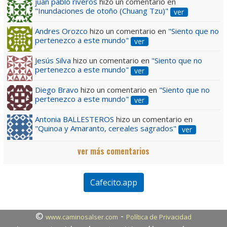
juan pablo riveros
hizo un comentario en
"Inundaciones de otoño (Chuang Tzu)"
ver
Andres Orozco
hizo un comentario en
"Siento que no
pertenezco a este mundo"
ver
Jesús Silva
hizo un comentario en
"Siento que no
pertenezco a este mundo"
ver
Diego Bravo
hizo un comentario en
"Siento que no
pertenezco a este mundo"
ver
Antonia BALLESTEROS
hizo un comentario en
"Quinoa y Amaranto, cereales sagrados"
ver
ver más comentarios
Cafecito.app
©
-
www.caminosalser.com
Política de Privacidad