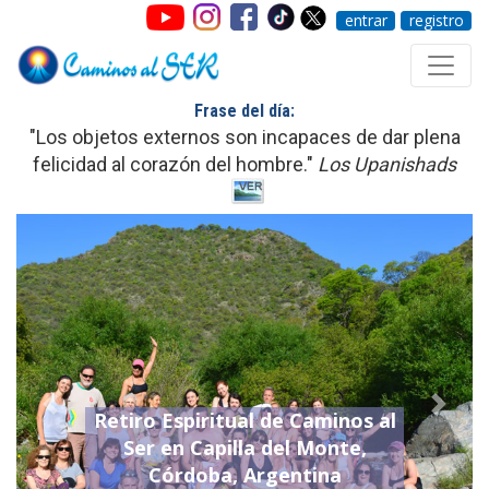
entrar
registro
Frase del día:
"Los objetos externos son incapaces de dar plena
felicidad al corazón del hombre."
Los Upanishads
Previo
Sigui
Retiro Espiritual de Caminos al
Ser en Capilla del Monte,
Córdoba, Argentina