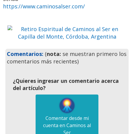
Córdoba, Argentina
https://www.caminosalser.com/
Ven a pasar unos días
inolvidables
Previo
Siguie
Comentarios:
(
nota:
se muestran primero los
comentarios más recientes)
¿Quieres ingresar un comentario acerca
del artículo?
Comentar desde mi
cuenta en Caminos al
Ser