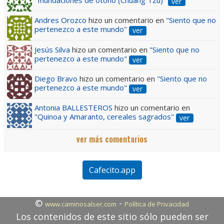
"Inundaciones de otoño (Chuang Tzu)"
ver
Andres Orozco
hizo un comentario en
"Siento que no
pertenezco a este mundo"
ver
Jesús Silva
hizo un comentario en
"Siento que no
pertenezco a este mundo"
ver
Diego Bravo
hizo un comentario en
"Siento que no
pertenezco a este mundo"
ver
Antonia BALLESTEROS
hizo un comentario en
"Quinoa y Amaranto, cereales sagrados"
ver
ver más comentarios
Cafecito.app
©
-
www.caminosalser.com
Política de Privacidad
Los contenidos de este sitio sólo pueden ser