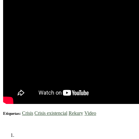
Crisis
Crisis existencial
Rekury
Video
Etiquetas: