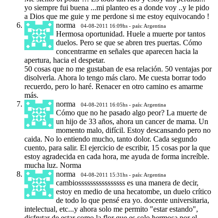
yo siempre fui buena ...mi planteo es a donde voy ..y le pido
a Dios que me guie y me perdone si me estoy equivocando !
norma
04-08-2011 16:09hs - país: Argentina
Hermosa oportunidad. Huele a muerte por tantos
duelos. Pero se que se abren tres puertas. Cómo
concentrarme en señales que aparecen hacia la
apertura, hacia el despetar.
50 cosas que no me gustaban de esa relación. 50 ventajas por
disolverla. Ahora lo tengo más claro. Me cuesta borrar todo
recuerdo, pero lo haré. Renacer en otro camino es amarme
más.
norma
04-08-2011 16:05hs - país: Argentina
Cómo que no he pasado algo peor? La muerte de
un hijo de 33 años, ahora un cancer de mama. Un
momento malo, difícil. Estoy descansando pero no
caida. No lo entiendo mucho, tanto dolor. Cada segundo
cuento, para salir. El ejercicio de escribir, 15 cosas por la que
estoy agradecida en cada hora, me ayuda de forma increíble.
mucha luz. Norma
norma
04-08-2011 15:31hs - país: Argentina
cambiossssssssssssssss es una manera de decir,
estoy en medio de una hecatombe, un duelo crítico
de todo lo que pensé era yo. docente universitaria,
intelectual, etc...y ahora solo me permito "estar estando",
disfrutar de estar como la flor que es solo hermosa por el