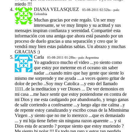
miedo !!!
DIANA VELASQUEZ
05-08-2011 02:52hs - país:
Colombia
Muchas gracias por este regalo. Un ser muy
interesante, se ve muy limpio y su actitud y sus
mensajes inspiran confianza y serenidad. Compartiré esta
información con una amiga que ahora está pasando por un
proceso de duelo gracias a una separación y creo que le
vendrá muy bien estas palabras sabias. Un abrazo y muchas
GRACIAS :)
Carla
05-08-2011 01:28hs - país: Argentina
Yo agradezco mucho el video ...yo siento como
que estoy por meterme en el oceano sin saber
nadar ...cuando miro que hay gente que siente lo
mismo me sorprende y me ayuda ....a veces quiero gritar de
dolor de pecho ..Soy muy Catolica ...y esto del llamado
1111..de la meditacion y ver Dioses ... De ver demonios en
mi casa ...me hace sentir que estoy poniendome en contra de
mi Dios y me esta castigando por abandonarlo, y tengo ganas
de salir corriendo a confesarme ...y luego algo me calma ..y
de repente estoy canalizando y escribo cosas de la Mismisima
Virgen ..y siento que no me lo merezco ...que es demasiado
... y mi hija tiene fiebre sin ninguna razon aparente ... y si
Dios esta de acuerdo ? porque siento que estoy muriendo ?
Me siento bi polar !!! Es todo tan raro y estoy tan perdida...