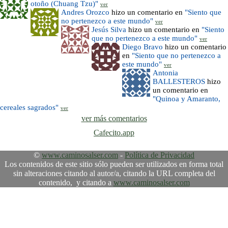
otoño (Chuang Tzu)"
ver
Andres Orozco
hizo un comentario en
"Siento que
no pertenezco a este mundo"
ver
Jesús Silva
hizo un comentario en
"Siento
que no pertenezco a este mundo"
ver
Diego Bravo
hizo un comentario
en
"Siento que no pertenezco a
este mundo"
ver
Antonia
BALLESTEROS
hizo
un comentario en
"Quinoa y Amaranto,
cereales sagrados"
ver
ver más comentarios
Cafecito.app
©
www.caminosalser.com
-
Política de Privacidad
Los contenidos de este sitio sólo pueden ser utilizados en forma total
sin alteraciones citando al autor/a, citando la URL completa del
contenido, y citando a
www.caminosalser.com