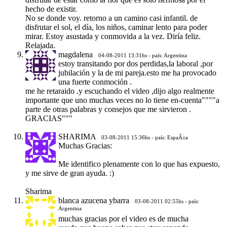
hecho de existir.
No se donde voy. retorno a un camino casi infantil. de
disfrutar el sol, el día, los niños, caminar lento para poder
mirar. Estoy asustada y conmovida a la vez. Diría feliz.
Relajada.
magdalena
04-08-2011 13:31hs - país: Argentina
estoy transitando por dos perdidas,la laboral ,por
jubilación y la de mi pareja.esto me ha provocado
una fuerte conmoción .
me he retaraido .y escuchando el video ,dijo algo realmente
importante que uno muchas veces no lo tiene en-cuenta""""a
parte de otras palabras y consejos que me sirvieron .
GRACIAS"""
SHARIMA
03-08-2011 15:36hs - país: EspaÃ±a
Muchas Gracias:
Me identifico plenamente con lo que has expuesto,
y me sirve de gran ayuda. :)
Sharima
blanca azucena ybarra
03-08-2011 02:55hs - país:
Argentina
muchas gracias por el video es de mucha