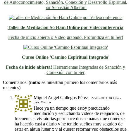
de Autoconocimiento, Sanación, Conexión y Desarrollo Espiritual,
por Sebastián Alberoni
Taller de Meditación So Ham Online por Videoconferencia
Fecha de inicio abierta o Video grabado. Profundiza en tu Ser!
Curso Online 'Camino Espiritual Integrado'
Fecha de inicio abierta!
Herramientas Integradas de Sanación y
Conexión con tu Ser
Previo
Siguiente
Comentarios:
(
nota:
se muestran primero los comentarios más
recientes)
Miguel Angel Gallegos Pérez
22-09-2011 18:12hs -
país: Mexico
Hace ya un tiempo que estoy practicando
meditación y escuchando videos de relajacion, de
frecuencias vivratorias,pero hace dos semanas que comenze
ha hacerlo casi a diario y he tenido sueños muy seguido de
estar en algun lugar x y al querer retornar veo obstaculos que