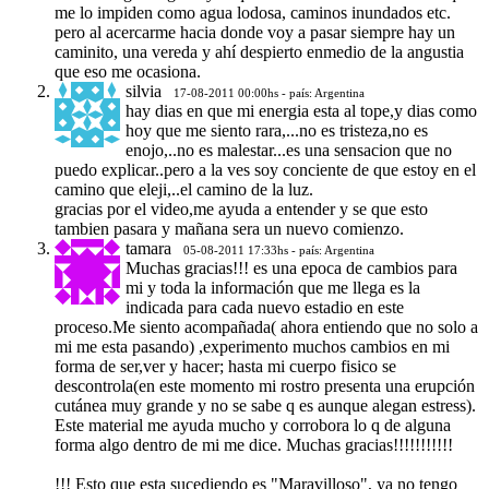
me lo impiden como agua lodosa, caminos inundados etc.
pero al acercarme hacia donde voy a pasar siempre hay un
caminito, una vereda y ahí despierto enmedio de la angustia
que eso me ocasiona.
silvia
17-08-2011 00:00hs - país: Argentina
hay dias en que mi energia esta al tope,y dias como
hoy que me siento rara,...no es tristeza,no es
enojo,..no es malestar...es una sensacion que no
puedo explicar..pero a la ves soy conciente de que estoy en el
camino que eleji,..el camino de la luz.
gracias por el video,me ayuda a entender y se que esto
tambien pasara y mañana sera un nuevo comienzo.
tamara
05-08-2011 17:33hs - país: Argentina
Muchas gracias!!! es una epoca de cambios para
mi y toda la información que me llega es la
indicada para cada nuevo estadio en este
proceso.Me siento acompañada( ahora entiendo que no solo a
mi me esta pasando) ,experimento muchos cambios en mi
forma de ser,ver y hacer; hasta mi cuerpo fisico se
descontrola(en este momento mi rostro presenta una erupción
cutánea muy grande y no se sabe q es aunque alegan estress).
Este material me ayuda mucho y corrobora lo q de alguna
forma algo dentro de mi me dice. Muchas gracias!!!!!!!!!!!
!!! Esto que esta sucediendo es "Maravilloso", ya no tengo