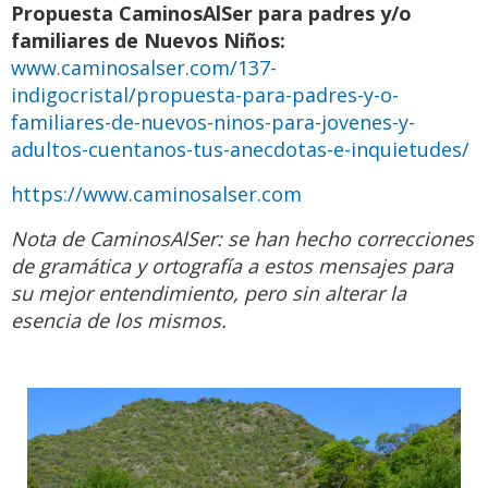
Propuesta CaminosAlSer para padres y/o
familiares de Nuevos Niños:
www.caminosalser.com/137-
indigocristal/propuesta-para-padres-y-o-
familiares-de-nuevos-ninos-para-jovenes-y-
adultos-cuentanos-tus-anecdotas-e-inquietudes/
https://www.caminosalser.com
Nota de CaminosAlSer: se han hecho correcciones
de gramática y ortografía a estos mensajes para
su mejor entendimiento, pero sin alterar la
esencia de los mismos.