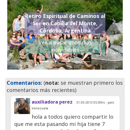
Retiro Espiritual de Caminos al
Ser en Capilla del Monte,
Previo
Siguie
Córdoba, Argentina
Ven a pasar unos días
inolvidables
Comentarios:
(
nota:
se muestran primero los
comentarios más recientes)
auxiliadora perez
31-03-2013 05:30hs - país:
Venezuela
hola a todos quiero compartir lo
que me esta pasando mi hija tiene 7