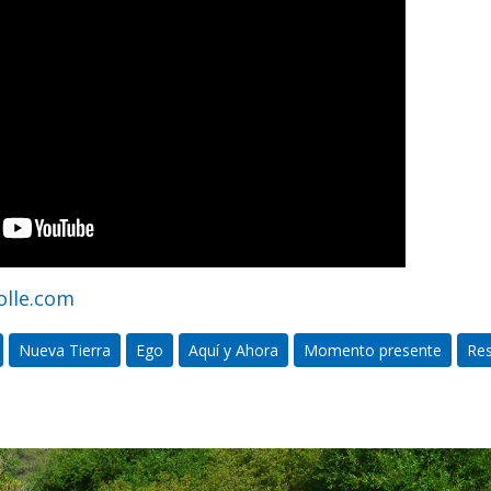
olle.com
Nueva Tierra
Ego
Aquí y Ahora
Momento presente
Res