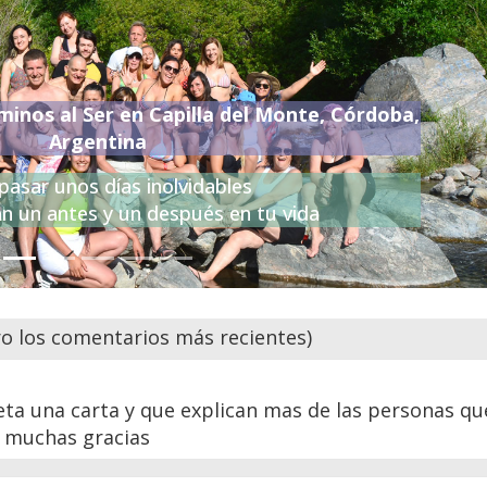
minos al Ser en Capilla del Monte, Córdoba,
Argentina
pasar unos días inolvidables
n un antes y un después en tu vida
 los comentarios más recientes)
eta una carta y que explican mas de las personas qu
s muchas gracias