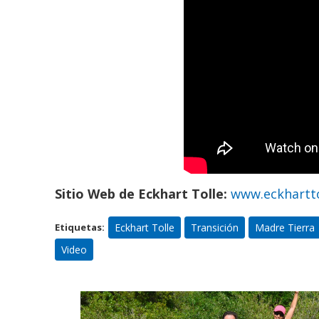
Sitio Web de Eckhart Tolle:
www.eckhartt
Eckhart Tolle
Transición
Madre Tierra
Etiquetas:
Video