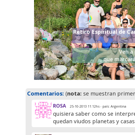
Retiro Espiritual de Ca
Previo
Ven a 
, que marcará
Comentarios:
(
nota:
se muestran primero
ROSA
25-10-2013 11:12hs - país: Argentina
quisiera saber como se interpr
quedan viudos planetas y casa