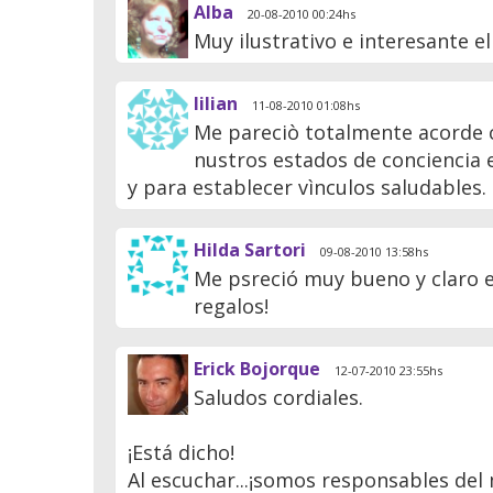
Alba
20-08-2010 00:24hs
Muy ilustrativo e interesante el
lilian
11-08-2010 01:08hs
Me pareciò totalmente acorde 
nustros estados de conciencia e
y para establecer vìnculos saludables.
Hilda Sartori
09-08-2010 13:58hs
Me psreció muy bueno y claro e
regalos!
Erick Bojorque
12-07-2010 23:55hs
Saludos cordiales.
¡Está dicho!
Al escuchar...¡somos responsables del