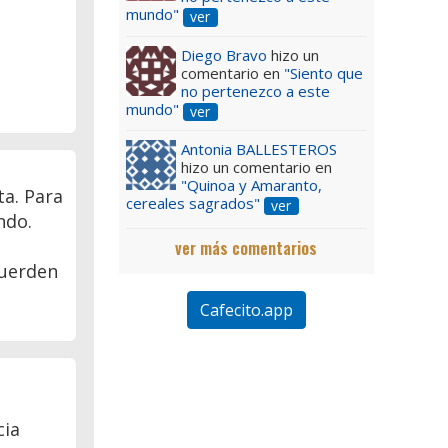
mundo"
ver
Diego Bravo
hizo un
comentario en
"Siento que
no pertenezco a este
mundo"
ver
Antonia BALLESTEROS
hizo un comentario en
"Quinoa y Amaranto,
ta. Para
cereales sagrados"
ver
ndo.
ver más comentarios
cuerden
Cafecito.app
cia