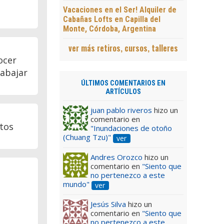
Vacaciones en el Ser! Alquiler de
Cabañas Lofts en Capilla del
Monte, Córdoba, Argentina
ver más retiros, cursos, talleres
ocer
rabajar
ÚLTIMOS COMENTARIOS EN
ARTÍCULOS
juan pablo riveros
hizo un
comentario en
stos
"Inundaciones de otoño
(Chuang Tzu)"
ver
Andres Orozco
hizo un
comentario en
"Siento que
no pertenezco a este
mundo"
ver
Jesús Silva
hizo un
comentario en
"Siento que
no pertenezco a este