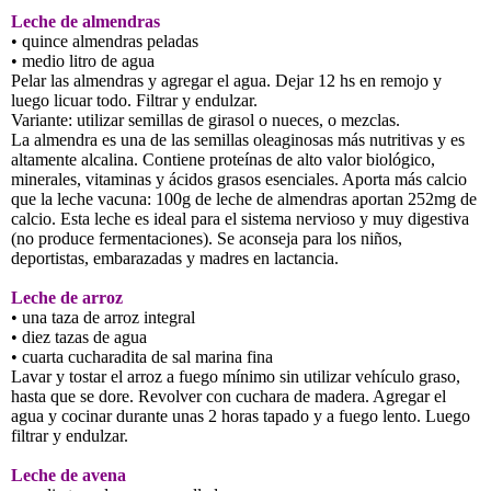
Leche de almendras
• quince almendras peladas
• medio litro de agua
Pelar las almendras y agregar el agua. Dejar 12 hs en remojo y
luego licuar todo. Filtrar y endulzar.
Variante: utilizar semillas de girasol o nueces, o mezclas.
La almendra es una de las semillas oleaginosas más nutritivas y es
altamente alcalina. Contiene proteínas de alto valor biológico,
minerales, vitaminas y ácidos grasos esenciales. Aporta más calcio
que la leche vacuna: 100g de leche de almendras aportan 252mg de
calcio. Esta leche es ideal para el sistema nervioso y muy digestiva
(no produce fermentaciones). Se aconseja para los niños,
deportistas, embarazadas y madres en lactancia.
Leche de arroz
• una taza de arroz integral
• diez tazas de agua
• cuarta cucharadita de sal marina fina
Lavar y tostar el arroz a fuego mínimo sin utilizar vehículo graso,
hasta que se dore. Revolver con cuchara de madera. Agregar el
agua y cocinar durante unas 2 horas tapado y a fuego lento. Luego
filtrar y endulzar.
Leche de avena