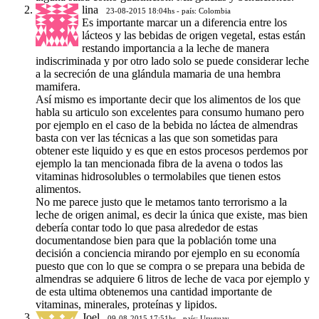
lina
23-08-2015 18:04hs - país: Colombia
Es importante marcar un a diferencia entre los
lácteos y las bebidas de origen vegetal, estas están
restando importancia a la leche de manera
indiscriminada y por otro lado solo se puede considerar leche
a la secreción de una glándula mamaria de una hembra
mamifera.
Así mismo es importante decir que los alimentos de los que
habla su articulo son excelentes para consumo humano pero
por ejemplo en el caso de la bebida no láctea de almendras
basta con ver las técnicas a las que son sometidas para
obtener este liquido y es que en estos procesos perdemos por
ejemplo la tan mencionada fibra de la avena o todos las
vitaminas hidrosolubles o termolabiles que tienen estos
alimentos.
No me parece justo que le metamos tanto terrorismo a la
leche de origen animal, es decir la única que existe, mas bien
debería contar todo lo que pasa alrededor de estas
documentandose bien para que la población tome una
decisión a conciencia mirando por ejemplo en su economía
puesto que con lo que se compra o se prepara una bebida de
almendras se adquiere 6 litros de leche de vaca por ejemplo y
de esta ultima obtenemos una cantidad importante de
vitaminas, minerales, proteínas y lipidos.
Joel
09-08-2015 17:51hs - país: Uruguay