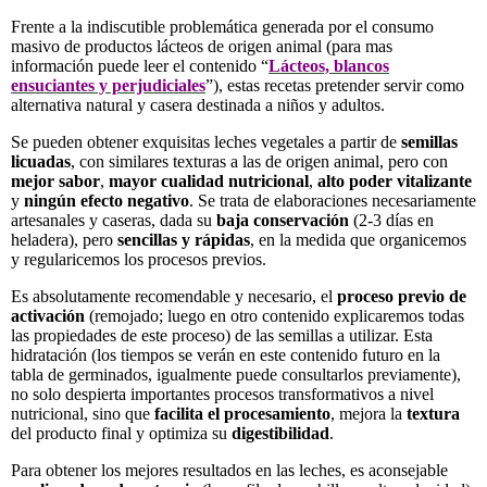
Frente a la indiscutible problemática generada por el consumo
masivo de productos lácteos de origen animal (para mas
información puede leer el contenido “
Lácteos, blancos
ensuciantes y perjudiciales
”), estas recetas pretender servir como
alternativa natural y casera destinada a niños y adultos.
Se pueden obtener exquisitas leches vegetales a partir de
semillas
licuadas
, con similares texturas a las de origen animal, pero con
mejor sabor
,
mayor cualidad nutricional
,
alto poder vitalizante
y
ningún efecto negativo
. Se trata de elaboraciones necesariamente
artesanales y caseras, dada su
baja conservación
(2-3 días en
heladera), pero
sencillas y rápidas
, en la medida que organicemos
y regularicemos los procesos previos.
Es absolutamente recomendable y necesario, el
proceso previo de
activación
(remojado; luego en otro contenido explicaremos todas
las propiedades de este proceso) de las semillas a utilizar. Esta
hidratación (los tiempos se verán en este contenido futuro en la
tabla de germinados, igualmente puede consultarlos previamente),
no solo despierta importantes procesos transformativos a nivel
nutricional, sino que
facilita el procesamiento
, mejora la
textura
del producto final y optimiza su
digestibilidad
.
Para obtener los mejores resultados en las leches, es aconsejable