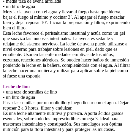
• media taza de avena arrollada
• un litro de agua
Mezclar la avena con el agua y llevar al fuego hasta que hierva,
bajar el fuego al mínimo y cocinar 3’. Al apagar el fuego mezclar
bien y dejar reposar 10’. Licuar la preparación y filtrar, exprimiendo
bien el filtro.
Esta leche favorece el peristaltismo intestinal y actúa como un gel
que suaviza las mucosas intestinales. La avena es sedante y
relajante del sistema nervioso. La leche de avena puede utilizarse a
nivel externo para trabajar sobre lesiones en piel, dado que es
emoliente. Usar en las enfermedades eruptivas de los niños,
eczemas, reacciones alérgicas. Se pueden hacer baños de inmersión
poniendo la leche en la bañera, completándola con el agua. Al filtrar
la leche hacer una muñeca y utilizar para aplicar sobre la piel como
si fuese una esponja.
Leche de lino
• una taza de semillas de lino
• un litro de agua
Pasar las semillas por un molinillo y luego licuar con el agua. Dejar
reposar 2 a 3 horas, filtrar y endulzar.
Es una leche altamente nutritiva y proteica. Aporta ácidos grasos
esenciales, sobre todo los imprescindibles omega 3. Ideal para
trastornos intestinales y constipación. Sus mucílagos son óptima
nutrición para la flora intestinal y para proteger las mucosas.