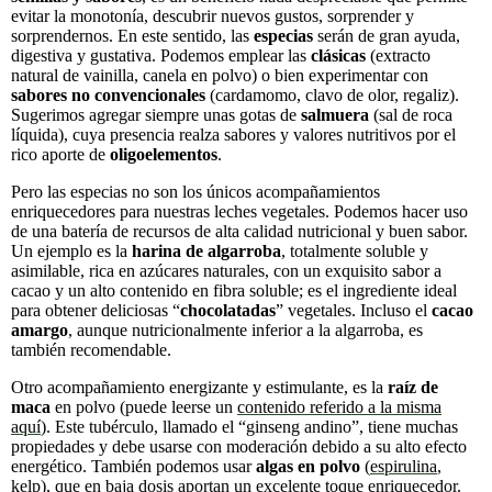
evitar la monotonía, descubrir nuevos gustos, sorprender y
sorprendernos. En este sentido, las
especias
serán de gran ayuda,
digestiva y gustativa. Podemos emplear las
clásicas
(extracto
natural de vainilla, canela en polvo) o bien experimentar con
sabores
no convencionales
(cardamomo, clavo de olor, regaliz).
Sugerimos agregar siempre unas gotas de
salmuera
(sal de roca
líquida), cuya presencia realza sabores y valores nutritivos por el
rico aporte de
oligoelementos
.
Pero las especias no son los únicos acompañamientos
enriquecedores para nuestras leches vegetales. Podemos hacer uso
de una batería de recursos de alta calidad nutricional y buen sabor.
Un ejemplo es la
harina de algarroba
, totalmente soluble y
asimilable, rica en azúcares naturales, con un exquisito sabor a
cacao y un alto contenido en fibra soluble; es el ingrediente ideal
para obtener deliciosas “
chocolatadas
” vegetales. Incluso el
cacao
amargo
, aunque nutricionalmente inferior a la algarroba, es
también recomendable.
Otro acompañamiento energizante y estimulante, es la
raíz de
maca
en polvo (puede leerse un
contenido referido a la misma
aquí
). Este tubérculo, llamado el “ginseng andino”, tiene muchas
propiedades y debe usarse con moderación debido a su alto efecto
energético. También podemos usar
algas en polvo
(
espirulina
,
kelp), que en baja dosis aportan un excelente toque enriquecedor.