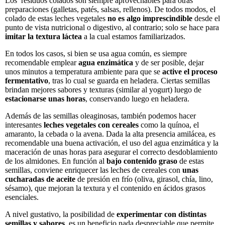
Los residuos colados son siempre aprovechables para otras
preparaciones (galletas, patés, salsas, rellenos). De todos modos, el
colado de estas leches vegetales
no es algo imprescindible
desde el
punto de vista nutricional o digestivo, al contrario; solo se hace para
imitar la textura láctea
a la cual estamos familiarizados.
En todos los casos, si bien se usa agua común, es siempre
recomendable emplear
agua enzimática
y de ser posible, dejar
unos minutos a temperatura ambiente para que se
active el proceso
fermentativo
, tras lo cual se guarda en heladera. Ciertas semillas
brindan mejores sabores y texturas (similar al yogurt) luego de
estacionarse unas horas
, conservando luego en heladera.
Además de las semillas oleaginosas, también podemos hacer
interesantes
leches vegetales con cereales
como la quínoa, el
amaranto, la cebada o la avena. Dada la alta presencia amilácea, es
recomendable una buena activación, el uso del agua enzimática y la
maceración de unas horas para asegurar el correcto desdoblamiento
de los almidones. En función al
bajo contenido graso
de estas
semillas, conviene enriquecer las leches de cereales con
unas
cucharadas de aceite
de presión en frío (oliva, girasol, chía, lino,
sésamo), que mejoran la textura y el contenido en ácidos grasos
esenciales.
A nivel gustativo, la posibilidad de
experimentar con distintas
semillas y sabores
, es un beneficio nada despreciable que permite