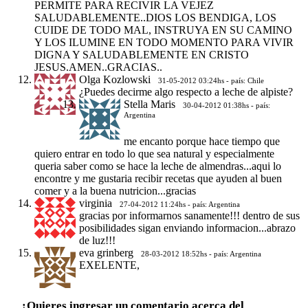
PERMITE PARA RECIVIR LA VEJEZ
SALUDABLEMENTE..DIOS LOS BENDIGA, LOS
CUIDE DE TODO MAL, INSTRUYA EN SU CAMINO
Y LOS ILUMINE EN TODO MOMENTO PARA VIVIR
DIGNA Y SALUDABLEMENTE EN CRISTO
JESUS.AMEN..GRACIAS..
Olga Kozlowski
31-05-2012 03:24hs - país: Chile
¿Puedes decirme algo respecto a leche de alpiste?
Stella Maris
30-04-2012 01:38hs - país:
Argentina
me encanto porque hace tiempo que
quiero entrar en todo lo que sea natural y especialmente
queria saber como se hace la leche de almendras...aqui lo
encontre y me gustaria recibir recetas que ayuden al buen
comer y a la buena nutricion...gracias
virginia
27-04-2012 11:24hs - país: Argentina
gracias por informarnos sanamente!!! dentro de sus
posibilidades sigan enviando informacion...abrazo
de luz!!!
eva grinberg
28-03-2012 18:52hs - país: Argentina
EXELENTE,
¿Quieres ingresar un comentario acerca del