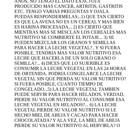
AÑOS, NO TENGO EL DATO EXACTO) A
PRODUCIDO MAS CANCER, ARTRITIS, GASTRITIS
ETC. TENGO VARIAS PREGUNTAS Y OJALA
PUEDAS RESPONDERMELAS:..1) QUE TAN CIERTO
ES QUE LA AVENA NO ES UN CEREAL Y MAS BIEN
ES HARINA PROCESADA... 2) ES CIERTO QUE
MIENTRAS MAS SE MESCLAN LOS CEREALES MAS
NUTRITIVO SE COMBIERTE EL POTAJE... 3) SE
PUEDEN MEZCLAR LOS GRANOS Y SEMILLAS
PARA HACER LA LECHE VEGETAL? , Y SI FUERA
POSIBLE, TENDRIA MAS VALOR NUTRITIVO ESA
LECHE QUE HACERLA DE UN SOLO GRANO O
SEMILLA?... 4) DICES QUE LO SUJERIBLE ES
CONSUMIR LA LECHE VEGETAL EN LAS 24 HORAS
DE OBTENIDA. PODRIA CONGELARCE LA LECHE
VEGETAL SIN QUE PIERDA SU VALOR NUTRITIVO?
SI FUERA POSIBLE, CUANTO TIEMPO DE
CONGELADO...5) LA LECHE VEGETAL TAMBIEN
PUEDE SERVIR PARA HACER HELADOS, VERDAD,
PIERDE SU VALOR NUTRITIVO AL CONSUMIR ESA
LECHE VEGETAL EN HELADOS?... 6) LA LECHE
VEGETAL PIERDE SU VALOR NUTRITIVO SI LE
HECHO MIEL DE ABEJA Y CACAO PARA HACER
CHOCOLATADA? Y ALA VEZ, LA MIEL DE ABEJA
PIERDE SU VALOR NUTRITIVO AL HERVIRLA? O