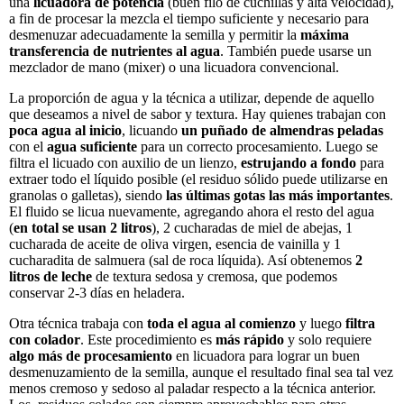
una
licuadora de potencia
(buen filo de cuchillas y alta velocidad),
a fin de procesar la mezcla el tiempo suficiente y necesario para
desmenuzar adecuadamente la semilla y permitir la
máxima
transferencia de nutrientes al agua
. También puede usarse un
mezclador de mano (mixer) o una licuadora convencional.
La proporción de agua y la técnica a utilizar, depende de aquello
que deseamos a nivel de sabor y textura. Hay quienes trabajan con
poca agua al inicio
, licuando
un puñado de almendras peladas
con el
agua suficiente
para un correcto procesamiento. Luego se
filtra el licuado con auxilio de un lienzo,
estrujando a fondo
para
extraer todo el líquido posible (el residuo sólido puede utilizarse en
granolas o galletas), siendo
las últimas gotas las más importantes
.
El fluido se licua nuevamente, agregando ahora el resto del agua
(
en total se usan 2 litros
), 2 cucharadas de miel de abejas, 1
cucharada de aceite de oliva virgen, esencia de vainilla y 1
cucharadita de salmuera (sal de roca líquida). Así obtenemos
2
litros
de leche
de textura sedosa y cremosa, que podemos
conservar 2-3 días en heladera.
Otra técnica trabaja con
toda el agua al comienzo
y luego
filtra
con colador
. Este procedimiento es
más rápido
y solo requiere
algo más de procesamiento
en licuadora para lograr un buen
desmenuzamiento de la semilla, aunque el resultado final sea tal vez
menos cremoso y sedoso al paladar respecto a la técnica anterior.