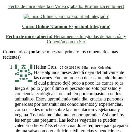
Fecha de inicio abierta o Video grabado. Profundiza en tu Ser!
Curso Online 'Camino Espiritual Integrado'
Fecha de inicio abierta!
Herramientas Integradas de Sanación y
Conexión con tu Ser
Previo
Siguiente
Comentarios:
(
nota:
se muestran primero los comentarios más
recientes)
Hellen Cruz
25-09-2015 01:38hs - país: Colombia
Hace algunos meses decidí dejar definitivamente
las carnes. Fue un proceso de casi un año durante
el cual primero dejé poco a poco las carnes rojas,
luego el pollo y por último el pescado no solo por salud y
conciencia ecológica sino también por compasión con los
animalitos. Estoy aprendiendo cada dia, gracias a personas
generosas por transmitir sus conocimientos y experiencias,
como ustedes mucho sobre la alimentacion vegetariana y
vegana. Todavia me falta mucho por aprender. Asi que hoy
les tengo una pregunta. Las leches vegetales se pueden
calentar o hervir? Es el caso cuando se requiere para preparar
alguna salsa como guarinición. Mil gracias y bendiciones.