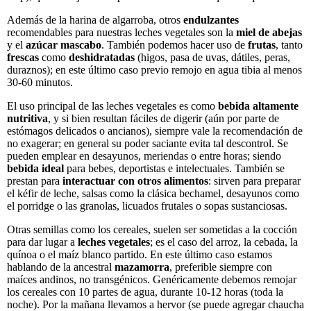
Además de la harina de algarroba, otros
endulzantes
recomendables para nuestras leches vegetales son la
miel de abejas
y el
azúcar mascabo
. También podemos hacer uso de
frutas
, tanto
frescas
como
deshidratadas
(higos, pasa de uvas, dátiles, peras,
duraznos); en este último caso previo remojo en agua tibia al menos
30-60 minutos.
El uso principal de las leches vegetales es como
bebida altamente
nutritiva
, y si bien resultan fáciles de digerir (aún por parte de
estómagos delicados o ancianos), siempre vale la recomendación de
no exagerar; en general su poder saciante evita tal descontrol. Se
pueden emplear en desayunos, meriendas o entre horas; siendo
bebida ideal
para bebes, deportistas e intelectuales. También se
prestan para
interactuar
con otros alimentos
: sirven para preparar
el kéfir de leche, salsas como la clásica bechamel, desayunos como
el porridge o las granolas, licuados frutales o sopas sustanciosas.
Otras semillas como los cereales, suelen ser sometidas a la cocción
para dar lugar a
leches vegetales
; es el caso del arroz, la cebada, la
quínoa o el maíz blanco partido. En este último caso estamos
hablando de la ancestral
mazamorra
, preferible siempre con
maíces andinos, no transgénicos. Genéricamente debemos remojar
los cereales con 10 partes de agua, durante 10-12 horas (toda la
noche). Por la mañana llevamos a hervor (se puede agregar chaucha