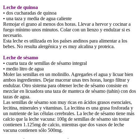
Leche de quinoa
• dos cucharadas de quinoa
• una taza y media de agua caliente
Remojar el grano al menos dos horas. Llevar a hervor y cocinar a
fuego mínimo unos minutos. Colar con un lienzo y endulzar si es
necesario.
Esta leche es utilizada en los países andinos para alimentar a los
bebes. No resulta alergénica y es muy alcalina y proteica.
Leche de sésamo
• cuarta taza de semillas de sésamo integral
• medio litro de agua
Moler las semillas en un molinillo. Agregarles el agua y licuar bien
ambos ingredientes. Dejar macerar unas tres horas, luego filtrar y
endulzar. Otro sistema para obtener leche de sésamo consiste en
mezclar en licuadora una taza de manteca de sésamo (tahin) con dos
tazas de agua.
Las semillas de sésamo son muy ricas en ácidos grasos esenciales,
lecitina, minerales y vitaminas. La lecitina es una grasa fosforada y
un nutriente de las células cerebrales. La leche de sésamo tiene más
calcio que la leche vacuna: 100g de semillas de sésamo sin tostar
contienen 1.125mg de calcio, mientras que dos vasos de leche
vacuna contienen sólo 500mg.