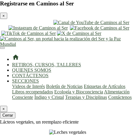
Registrarse en Caminos al Ser
×
entrar
registro
home
RETIROS, CURSOS, TALLERES
QUIENES SOMOS
CONTÁCTENOS
SECCIONES
Videos de Interés
Boletín de Noticias
Etiquetas de Artículos
Libros recomendados
Ecología y Bioconciencia
Alimentación
Consciente
Índigo y Cristal
Terapias y Disciplinas
Contáctenos
×
Cerrar
Lácteos vegetales, un reemplazo eficiente