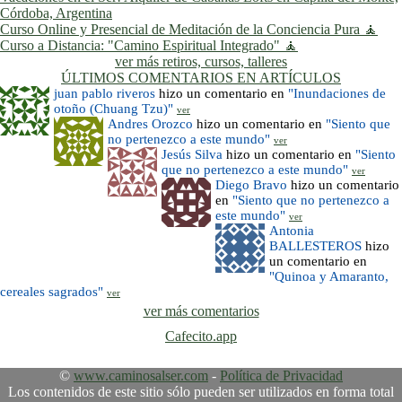
Córdoba, Argentina
Curso Online y Presencial de Meditación de la Conciencia Pura 🧘
Curso a Distancia: "Camino Espiritual Integrado" 🧘
ver más retiros, cursos, talleres
ÚLTIMOS COMENTARIOS EN ARTÍCULOS
juan pablo riveros
hizo un comentario en
"Inundaciones de
otoño (Chuang Tzu)"
ver
Andres Orozco
hizo un comentario en
"Siento que
no pertenezco a este mundo"
ver
Jesús Silva
hizo un comentario en
"Siento
que no pertenezco a este mundo"
ver
Diego Bravo
hizo un comentario
en
"Siento que no pertenezco a
este mundo"
ver
Antonia
BALLESTEROS
hizo
un comentario en
"Quinoa y Amaranto,
cereales sagrados"
ver
ver más comentarios
Cafecito.app
©
www.caminosalser.com
-
Política de Privacidad
Los contenidos de este sitio sólo pueden ser utilizados en forma total