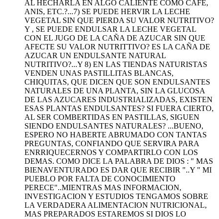
AL HECHARLA EN ALGO CALIENTE COMO CAFE,
ANIS, ETC.?...7) SE PUEDE HERVIR LA LECHE
VEGETAL SIN QUE PIERDA SU VALOR NUTRITIVO?
Y , SE PUEDE ENDULSAR LA LECHE VEGETAL
CON EL JUGO DE LA CAÑA DE AZUCAR SIN QUE
AFECTE SU VALOR NUTRITTIVO? ES LA CAÑA DE
AZUCAR UN ENDULSANTE NATURAL
NUTRITIVO?...Y 8) EN LAS TIENDAS NATURISTAS
VENDEN UNAS PASTILLITAS BLANCAS,
CHIQUITAS, QUE DICEN QUE SON ENDULSANTES
NATURALES DE UNA PLANTA, SIN LA GLUCOSA
DE LAS AZUCARES INDUSTRIALIZADAS, EXISTEN
ESAS PLANTAS ENDULSANTES? SI FUERA CIERTO,
AL SER COMBERTIDAS EN PASTILLAS, SIGUEN
SIENDO ENDULSANTES NATURALES? ...BUENO,
ESPERO NO HABERTE ABRUMADO CON TANTAS
PREGUNTAS, CONFIANDO QUE SERVIRA PARA
ENRRIQUECERNOS Y COMPARTIRLO CON LOS
DEMAS. COMO DICE LA PALABRA DE DIOS : " MAS
BIENAVENTURADO ES DAR QUE RECIBIR "..Y " MI
PUEBLO POR FALTA DE CONOCIMIENTO
PERECE"..MIENTRAS MAS INFORMACION,
INVESTIGACION Y ESTUDIOS TENGAMOS SOBRE
LA VERDADERA ALIMENTACION NUTRICIONAL,
MAS PREPARADOS ESTAREMOS SI DIOS LO