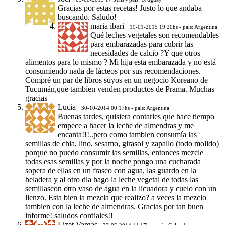
Gracias por estas recetas! Justo lo que andaba
buscando. Saludo!
maria ibari
19-01-2015 19:20hs - país: Argentina
Qué leches vegetales son recomendables
para embarazadas para cubrir las
necesidades de calcio ?Y que otros
alimentos para lo mismo ? Mi hija esta embarazada y no está
consumiendo nada de lácteos por sus recomendaciones.
Compré un par de libros suyos en un negocio Koreano de
Tucumán,que tambien venden productos de Prama. Muchas
gracias
Lucia
30-10-2014 00:17hs - país: Argentina
Buenas tardes, quisiera contarles que hace tiempo
empece a hacer la leche de almendras y me
encanta!!!..pero como tambien consumía las
semillas de chia, lino, sesamo, girasol y zapallo (todo molido)
porque no puedo consumir las semillas, entonces mezcle
todas esas semillas y por la noche pongo una cucharada
sopera de ellas en un frasco con agua, las guardo en la
heladera y al otro dia hago la leche vegetal de todas las
semillascon otro vaso de agua en la licuadora y cuelo con un
lienzo. Esta bien la mezcla que realizo? a veces la mezclo
tambien con la leche de almendras. Gracias por tan buen
informe! saludos cordiales!!
Lizet Vargas