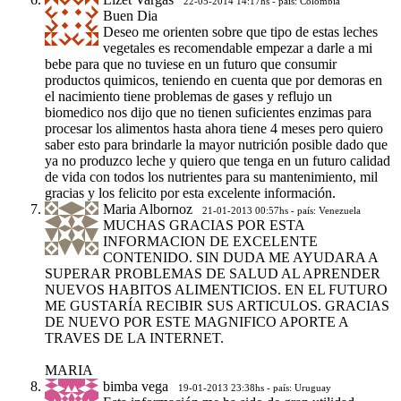
22-05-2014 14:17hs - país: Colombia
Buen Dia
Deseo me orienten sobre que tipo de estas leches
vegetales es recomendable empezar a darle a mi
bebe para que no tuviese en un futuro que consumir
productos quimicos, teniendo en cuenta que por demoras en
el nacimiento tiene problemas de gases y reflujo un
biomedico nos dijo que no tienen suficientes enzimas para
procesar los alimentos hasta ahora tiene 4 meses pero quiero
saber esto para brindarle la mayor nutrición posible dado que
ya no produzco leche y quiero que tenga en un futuro calidad
de vida con todos los nutrientes para su mantenimiento, mil
gracias y los felicito por esta excelente información.
Maria Albornoz
21-01-2013 00:57hs - país: Venezuela
MUCHAS GRACIAS POR ESTA
INFORMACION DE EXCELENTE
CONTENIDO. SIN DUDA ME AYUDARA A
SUPERAR PROBLEMAS DE SALUD AL APRENDER
NUEVOS HABITOS ALIMENTICIOS. EN EL FUTURO
ME GUSTARÍA RECIBIR SUS ARTICULOS. GRACIAS
DE NUEVO POR ESTE MAGNIFICO APORTE A
TRAVES DE LA INTERNET.
MARIA
bimba vega
19-01-2013 23:38hs - país: Uruguay