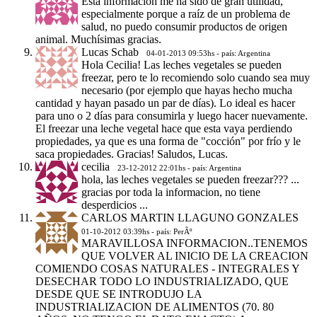
Esta información me ha sido de gran utilidad,
especialmente porque a raíz de un problema de
salud, no puedo consumir productos de origen
animal. Muchísimas gracias.
Lucas Schab
04-01-2013 09:53hs - país: Argentina
Hola Cecilia! Las leches vegetales se pueden
freezar, pero te lo recomiendo solo cuando sea muy
necesario (por ejemplo que hayas hecho mucha
cantidad y hayan pasado un par de días). Lo ideal es hacer
para uno o 2 días para consumirla y luego hacer nuevamente.
El freezar una leche vegetal hace que esta vaya perdiendo
propiedades, ya que es una forma de "cocción" por frío y le
saca propiedades. Gracias! Saludos, Lucas.
cecilia
23-12-2012 22:01hs - país: Argentina
hola, las leches vegetales se pueden freezar??? ...
gracias por toda la informacion, no tiene
desperdicios ...
CARLOS MARTIN LLAGUNO GONZALES
01-10-2012 03:39hs - país: PerÃº
MARAVILLOSA INFORMACION..TENEMOS
QUE VOLVER AL INICIO DE LA CREACION
COMIENDO COSAS NATURALES - INTEGRALES Y
DESECHAR TODO LO INDUSTRIALIZADO, QUE
DESDE QUE SE INTRODUJO LA
INDUSTRIALIZACION DE ALIMENTOS (70. 80