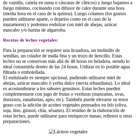
de vainilla, canela en rama o cáscaras de cítricos) y luego bajamos a
fuego mínimo, cocinando con difusor de calor durante una hora
(media hora en el caso de la quínoa). Luego colamos (los granos
pueden utilizarse aparte, o dejarlos como en el caso de la
mazamorra) y podemos endulzar con miel de abejas, azúcar
mascabo y/o harina de algarroba.
Recetas de leches vegetales:
Para la preparación se requiere una licuadora, un molinillo de
semillas, un colador de malla fina y un trozo de liencillo. Estas
leches no se conservan más allá de 48 horas en heladera, siendo lo
ideal consumirla dentro de las 24 horas. Utilizar en lo posible agua
filtrada o embotellada.
El endulzado es siempre opcional, pudiendo utilizarse miel de
abejas, azúcar mascabo ó yerba dulce (stevia rebaudiana). Lo ideal
es acostumbrarse a los sabores genuinos. Estas leches pueden
complementarse con jugo de frutas o verduras (manzanas, uvas,
duraznos, zanahorias, apio, etc). También puede elevarse su tenor
graso con la adición de aceites vegetales prensados en frío (oliva,
soja, lino, girasol, chía, sésamo). El residuo de la elaboración de
estas leches, puede utilizarse para enriquecer masas, rellenos u otras
preparaciones.