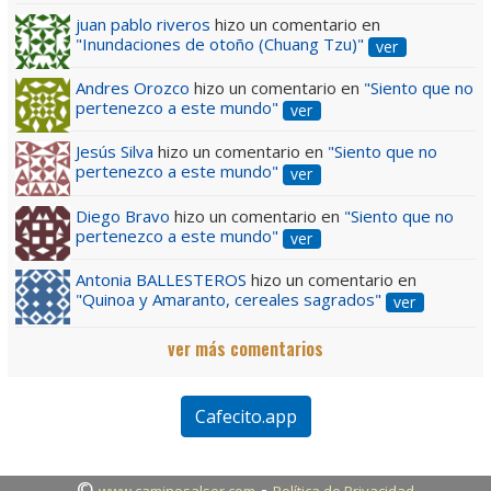
juan pablo riveros
hizo un comentario en
"Inundaciones de otoño (Chuang Tzu)"
ver
Andres Orozco
hizo un comentario en
"Siento que no
pertenezco a este mundo"
ver
Jesús Silva
hizo un comentario en
"Siento que no
pertenezco a este mundo"
ver
Diego Bravo
hizo un comentario en
"Siento que no
pertenezco a este mundo"
ver
Antonia BALLESTEROS
hizo un comentario en
"Quinoa y Amaranto, cereales sagrados"
ver
ver más comentarios
Cafecito.app
©
-
www.caminosalser.com
Política de Privacidad