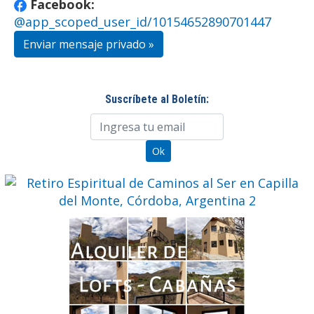
Facebook:
@app_scoped_user_id/10154652890701447
Enviar mensaje privado »
Suscríbete al Boletín: