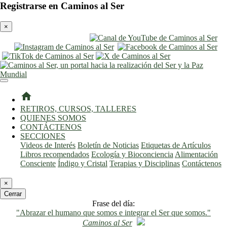
Registrarse en Caminos al Ser
×
entrar
registro
home
RETIROS, CURSOS, TALLERES
QUIENES SOMOS
CONTÁCTENOS
SECCIONES
Videos de Interés
Boletín de Noticias
Etiquetas de Artículos
Libros recomendados
Ecología y Bioconciencia
Alimentación
Consciente
Índigo y Cristal
Terapias y Disciplinas
Contáctenos
×
Cerrar
Frase del día:
"Abrazar el humano que somos e integrar el Ser que somos."
Caminos al Ser