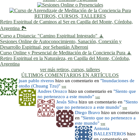
RETIROS, CURSOS, TALLERES
Retiro Espiritual de Caminos al Ser en Capilla del Monte, Córdoba,
Argentina 🏞️
Curso a Distancia: "Camino Espiritual Integrado" 🧘
Sesiones Online de Autoconocimiento, Sanación, Conexión y
Desarrollo Espiritual, por Sebastián Alberoni
Curso Online y Presencial de Meditación de la Conciencia Pura 🧘
Retiro Espiritual en la Naturaleza, en Capilla del Monte, Córdoba,
Argentina
ver más retiros, cursos, talleres
ÚLTIMOS COMENTARIOS EN ARTÍCULOS
juan pablo riveros
hizo un comentario en
"Inundaciones de
otoño (Chuang Tzu)"
ver
Andres Orozco
hizo un comentario en
"Siento que
no pertenezco a este mundo"
ver
Jesús Silva
hizo un comentario en
"Siento
que no pertenezco a este mundo"
ver
Diego Bravo
hizo un comentario
en
"Siento que no pertenezco a
este mundo"
ver
Antonia
BALLESTEROS
hizo
un comentario en