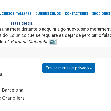
, CURSOS, TALLERES
QUIENES SOMOS
CONTÁCTENOS
SECCIONES
Frase del día:
r a una meta distante o adquirir algo nuevo, sino merament
ido. Lo único que se requiere es dejar de percibir lo fal
dero."
Ramana Maharshi
Enviar mensaje privado »
ía
:
Barcelona
:
Granollers