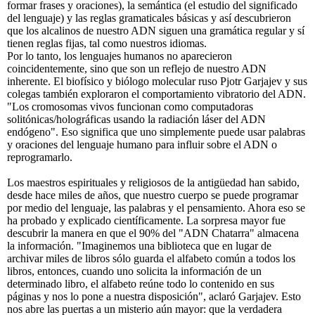
formar frases y oraciones), la semántica (el estudio del significado
del lenguaje) y las reglas gramaticales básicas y así descubrieron
que los alcalinos de nuestro ADN siguen una gramática regular y sí
tienen reglas fijas, tal como nuestros idiomas.
Por lo tanto, los lenguajes humanos no aparecieron
coincidentemente, sino que son un reflejo de nuestro ADN
inherente. El biofísico y biólogo molecular ruso Pjotr Garjajev y sus
colegas también exploraron el comportamiento vibratorio del ADN.
"Los cromosomas vivos funcionan como computadoras
solitónicas/holográficas usando la radiación láser del ADN
endógeno". Eso significa que uno simplemente puede usar palabras
y oraciones del lenguaje humano para influir sobre el ADN o
reprogramarlo.
Los maestros espirituales y religiosos de la antigüedad han sabido,
desde hace miles de años, que nuestro cuerpo se puede programar
por medio del lenguaje, las palabras y el pensamiento. Ahora eso se
ha probado y explicado científicamente. La sorpresa mayor fue
descubrir la manera en que el 90% del "ADN Chatarra" almacena
la información. "Imaginemos una biblioteca que en lugar de
archivar miles de libros sólo guarda el alfabeto común a todos los
libros, entonces, cuando uno solicita la información de un
determinado libro, el alfabeto reúne todo lo contenido en sus
páginas y nos lo pone a nuestra disposición", aclaró Garjajev. Esto
nos abre las puertas a un misterio aún mayor: que la verdadera