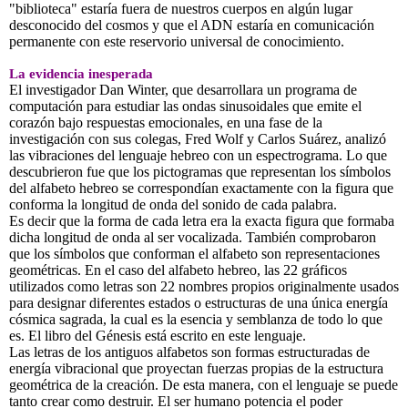
"biblioteca" estaría fuera de nuestros cuerpos en algún lugar
desconocido del cosmos y que el ADN estaría en comunicación
permanente con este reservorio universal de conocimiento.
La evidencia inesperada
El investigador Dan Winter, que desarrollara un programa de
computación para estudiar las ondas sinusoidales que emite el
corazón bajo respuestas emocionales, en una fase de la
investigación con sus colegas, Fred Wolf y Carlos Suárez, analizó
las vibraciones del lenguaje hebreo con un espectrograma. Lo que
descubrieron fue que los pictogramas que representan los símbolos
del alfabeto hebreo se correspondían exactamente con la figura que
conforma la longitud de onda del sonido de cada palabra.
Es decir que la forma de cada letra era la exacta figura que formaba
dicha longitud de onda al ser vocalizada. También comprobaron
que los símbolos que conforman el alfabeto son representaciones
geométricas. En el caso del alfabeto hebreo, las 22 gráficos
utilizados como letras son 22 nombres propios originalmente usados
para designar diferentes estados o estructuras de una única energía
cósmica sagrada, la cual es la esencia y semblanza de todo lo que
es. El libro del Génesis está escrito en este lenguaje.
Las letras de los antiguos alfabetos son formas estructuradas de
energía vibracional que proyectan fuerzas propias de la estructura
geométrica de la creación. De esta manera, con el lenguaje se puede
tanto crear como destruir. El ser humano potencia el poder