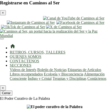
Registrarse en Caminos al Ser
×
entrar
registro
home
RETIROS, CURSOS, TALLERES
QUIENES SOMOS
CONTÁCTENOS
SECCIONES
Videos de Interés
Boletín de Noticias
Etiquetas de Artículos
Libros recomendados
Ecología y Bioconciencia
Alimentación
Consciente
Índigo y Cristal
Terapias y Disciplinas
Contáctenos
×
Cerrar
El Poder Curativo de La Palabra