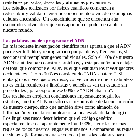
realidades pensadas, deseadas y afirmadas previamente.
Los estudios realizados por físicos cuánticos comienzan a
redescubrir y validar el enorme conocimiento olvidado de antiguas
culturas ancestrales. Un conocimiento que se encuentra aún
escondido y olvidado y que nos aportaría el poder de cambiar
nuestro mundo.
Las palabras pueden programar el ADN
La más reciente investigación científica rusa apunta a que el ADN
puede ser influido y reprogramado por palabras y frecuencias, sin
seccionar ni reemplazar genes individuales. Solo el 10% de nuestro
ADN se utiliza para construir proteínas, y este pequeño porcentaje
del total que compone el ADN es el que estudian los investigadores
occidentales. El otro 90% es considerado "ADN chatarra". Sin
embargo los investigadores rusos, convencidos de que la naturaleza
no es tonta, reunieron a lingüistas y genetistas -en un estudio sin
precedentes-, para explorar ese 90% de "ADN chatarra".
Los resultados arrojaron conclusiones impensadas: según los
estudios, nuestro ADN no sólo es el responsable de la construcción
de nuestro cuerpo, sino que también sirve como almacén de
información y para la comunicación a toda escala de la biología.
Los lingüistas rusos descubrieron que el código genético,
especialmente en el aparentemente inútil 90%, sigue las mismas
reglas de todos nuestros lenguajes humanos. Compararon las reglas
de sintaxis (la forma en que se colocan juntas las palabras para