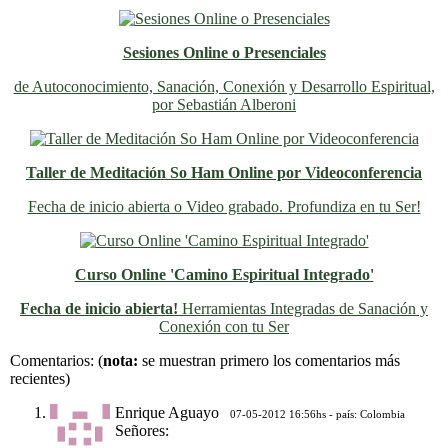
Sesiones Online o Presenciales
de Autoconocimiento, Sanación, Conexión y Desarrollo Espiritual,
por Sebastián Alberoni
Taller de Meditación So Ham Online por Videoconferencia
Fecha de inicio abierta o Video grabado. Profundiza en tu Ser!
Curso Online 'Camino Espiritual Integrado'
Fecha de inicio abierta!
Herramientas Integradas de Sanación y
Conexión con tu Ser
Previo
Siguiente
Comentarios:
(
nota:
se muestran primero los comentarios más
recientes)
Enrique Aguayo
07-05-2012 16:56hs - país: Colombia
Señores: