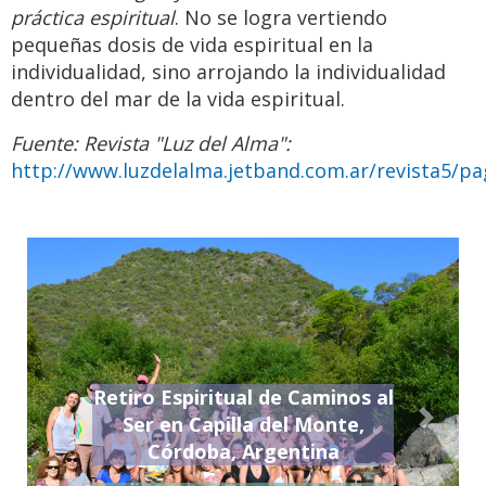
práctica espiritual
. No se logra vertiendo
pequeñas dosis de vida espiritual en la
individualidad, sino arrojando la individualidad
dentro del mar de la vida espiritual.
Fuente: Revista "Luz del Alma":
http://www.luzdelalma.jetband.com.ar/revista5/p
Retiro Espiritual de Caminos al
Ser en Capilla del Monte,
Previo
Siguie
Córdoba, Argentina