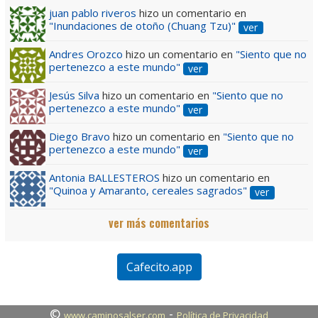
juan pablo riveros
hizo un comentario en
"Inundaciones de otoño (Chuang Tzu)"
ver
Andres Orozco
hizo un comentario en
"Siento que no
pertenezco a este mundo"
ver
Jesús Silva
hizo un comentario en
"Siento que no
pertenezco a este mundo"
ver
Diego Bravo
hizo un comentario en
"Siento que no
pertenezco a este mundo"
ver
Antonia BALLESTEROS
hizo un comentario en
"Quinoa y Amaranto, cereales sagrados"
ver
ver más comentarios
Cafecito.app
©
-
www.caminosalser.com
Política de Privacidad