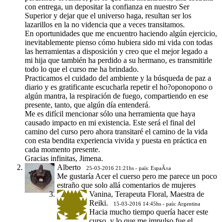
con entrega, un depositar la confianza en nuestro Ser
Superior y dejar que el universo haga, resultan ser los
lazarillos en la no videncia que a veces transitamos.
En oportunidades que me encuentro haciendo algún ejercicio,
inevitablemente pienso cómo hubiera sido mi vida con todas
las herramientas a disposición y creo que el mejor legado a
mi hija que también ha perdido a su hermano, es transmitirle
todo lo que el curso me ha brindado.
Practicamos el cuidado del ambiente y la búsqueda de paz a
diario y es gratificante escucharla repetir el ho?oponopono o
algún mantra, la respiración de fuego, compartiendo en ese
presente, tanto, que algún día entenderá.
Me es difícil mencionar sólo una herramienta que haya
causado impacto en mi existencia. Este será el final del
camino del curso pero ahora transitaré el camino de la vida
con esta bendita experiencia vivida y puesta en práctica en
cada momento presente.
Gracias infinitas, Jimena.
Alberto
25-03-2016 21:21hs - país: EspaÃ±a
Me gustaría Acer el cuerso pero me parece un poco
estraño que solo allá comentarios de mujeres
Vanina, Terapeuta Floral, Maestra de
Reiki.
15-03-2016 14:45hs - país: Argentina
Hacia mucho tiempo quería hacer este
curso, y lo que me impulso fue el