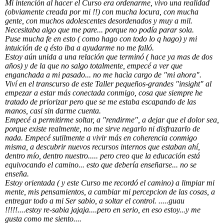
Mi intención al hacer el Curso era ordenarme, vivo una realidad
(obviamente creada por mi !!) con mucha locura, con mucha
gente, con muchos adolescentes desordenados y muy a mil.
Necesitaba algo que me pare... porque no podía parar sola.
Puse mucha fe en esto ( como hago con todo lo q hago) y mi
intuición de q ésto iba a ayudarme no me falló.
Estoy aún unida a una relación que terminó ( hace ya mas de dos
años) y de la que no salgo totalmente, empecé a ver que
enganchada a mi pasado... no me hacìa cargo de "mi ahora".
Viví en el transcurso de este Taller pequeños-grandes "insight" al
empezar a estar más conectada conmigo, cosa que siempre he
tratado de priorizar pero que se me estaba escapando de las
manos, casi sin darme cuenta.
Empecé a permitirme soltar, a "rendirme", a dejar que el dolor sea,
porque existe realmente, no me sirve negarlo ni disfrazarlo de
nada. Empecé sutilmente a vivir más en coherencia conmigo
misma, a descubrir nuevos recursos internos que estaban ahí,
dentro mío, dentro nuestro..... pero creo que la educación está
equivocando el camino... esto que debería enseñarse... no se
enseña.
Estoy orientada ( y este Curso me recordó el camino) a limpiar mi
mente, mis pensamientos, a cambiar mi percepcion de las cosas, a
entregar todo a mi Ser sabio, a soltar el control. .....guau
!!!!!....estoy re-sabia jajaja....pero en serio, en eso estoy...y me
gusta como me siento....