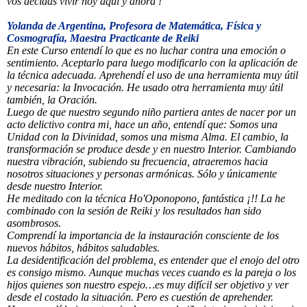
vos decidas vivir hoy aquí y ahora !
Yolanda de Argentina, Profesora de Matemática, Física y
Cosmografía, Maestra Practicante de Reiki
En este Curso entendí lo que es no luchar contra una emoción o
sentimiento. Aceptarlo para luego modificarlo con la aplicación de
la técnica adecuada. Aprehendí el uso de una herramienta muy útil
y necesaria: la Invocación. He usado otra herramienta muy útil
también, la Oración.
Luego de que nuestro segundo niño partiera antes de nacer por un
acto delictivo contra mi, hace un año, entendí que: Somos una
Unidad con la Divinidad, somos una misma Alma. El cambio, la
transformación se produce desde y en nuestro Interior. Cambiando
nuestra vibración, subiendo su frecuencia, atraeremos hacia
nosotros situaciones y personas armónicas. Sólo y únicamente
desde nuestro Interior.
He meditado con la técnica Ho'Oponopono, fantástica ¡!! La he
combinado con la sesión de Reiki y los resultados han sido
asombrosos.
Comprendí la importancia de la instauración consciente de los
nuevos hábitos, hábitos saludables.
La desidentificación del problema, es entender que el enojo del otro
es consigo mismo. Aunque muchas veces cuando es la pareja o los
hijos quienes son nuestro espejo…es muy difícil ser objetivo y ver
desde el costado la situación. Pero es cuestión de aprehender.