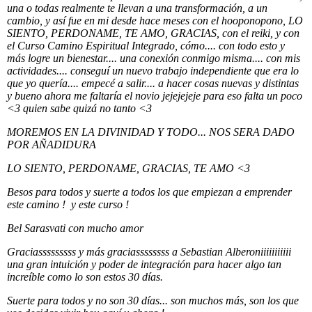
una o todas realmente te llevan a una transformación, a un
cambio, y así fue en mi desde hace meses con el hooponopono, LO
SIENTO, PERDONAME, TE AMO, GRACIAS, con el reiki, y con
el Curso Camino Espiritual Integrado, cómo.... con todo esto y
más logre un bienestar.... una conexión conmigo misma.... con mis
actividades.... conseguí un nuevo trabajo independiente que era lo
que yo quería.... empecé a salir.... a hacer cosas nuevas y distintas
y bueno ahora me faltaría el novio jejejejeje para eso falta un poco
<3 quien sabe quizá no tanto <3
MOREMOS EN LA DIVINIDAD Y TODO... NOS SERA DADO
POR AÑADIDURA
LO SIENTO, PERDONAME, GRACIAS, TE AMO <3
Besos para todos y suerte a todos los que empiezan a emprender
este camino ! y este curso !
Bel Sarasvati con mucho amor
Graciasssssssss y más graciassssssss a Sebastian Alberoniiiiiiiiiii
una gran intuición y poder de integración para hacer algo tan
increíble como lo son estos 30 días.
Suerte para todos y no son 30 días... son muchos más, son los que