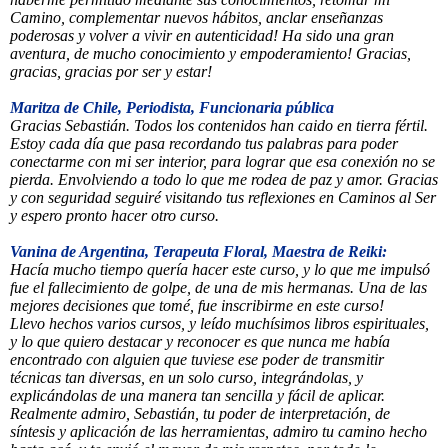
Camino, complementar nuevos hábitos, anclar enseñanzas
poderosas y volver a vivir en autenticidad! Ha sido una gran
aventura, de mucho conocimiento y empoderamiento! Gracias,
gracias, gracias por ser y estar!
Maritza de Chile, Periodista, Funcionaria pública
Gracias Sebastián. Todos los contenidos han caido en tierra fértil.
Estoy cada día que pasa recordando tus palabras para poder
conectarme con mi ser interior, para lograr que esa conexión no se
pierda. Envolviendo a todo lo que me rodea de paz y amor. Gracias
y con seguridad seguiré visitando tus reflexiones en Caminos al Ser
y espero pronto hacer otro curso.
Vanina de Argentina, Terapeuta Floral, Maestra de Reiki:
Hacía mucho tiempo quería hacer este curso, y lo que me impulsó
fue el fallecimiento de golpe, de una de mis hermanas. Una de las
mejores decisiones que tomé, fue inscribirme en este curso!
Llevo hechos varios cursos, y leído muchísimos libros espirituales,
y lo que quiero destacar y reconocer es que nunca me había
encontrado con alguien que tuviese ese poder de transmitir
técnicas tan diversas, en un solo curso, integrándolas, y
explicándolas de una manera tan sencilla y fácil de aplicar.
Realmente admiro, Sebastián, tu poder de interpretación, de
síntesis y aplicación de las herramientas, admiro tu camino hecho