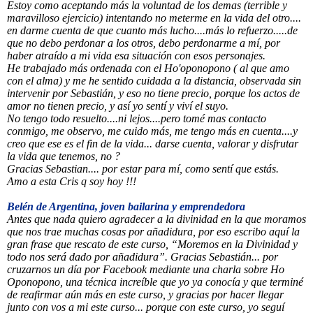
Estoy como aceptando más la voluntad de los demas (terrible y
maravilloso ejercicio) intentando no meterme en la vida del otro....
en darme cuenta de que cuanto más lucho....más lo refuerzo.....de
que no debo perdonar a los otros, debo perdonarme a mí, por
haber atraído a mi vida esa situación con esos personajes.
He trabajado más ordenada con el Ho'oponopono ( al que amo
con el alma) y me he sentido cuidada a la distancia, observada sin
intervenir por Sebastián, y eso no tiene precio, porque los actos de
amor no tienen precio, y así yo sentí y viví el suyo.
No tengo todo resuelto....ni lejos....pero tomé mas contacto
conmigo, me observo, me cuido más, me tengo más en cuenta....y
creo que ese es el fin de la vida... darse cuenta, valorar y disfrutar
la vida que tenemos, no ?
Gracias Sebastian.... por estar para mí, como sentí que estás.
Amo a esta Cris q soy hoy !!!
Belén de Argentina, joven bailarina y emprendedora
Antes que nada quiero agradecer a la divinidad en la que moramos
que nos trae muchas cosas por añadidura, por eso escribo aquí la
gran frase que rescato de este curso, “Moremos en la Divinidad y
todo nos será dado por añadidura”. Gracias Sebastián... por
cruzarnos un día por Facebook mediante una charla sobre Ho
Oponopono, una técnica increíble que yo ya conocía y que terminé
de reafirmar aún más en este curso, y gracias por hacer llegar
junto con vos a mi este curso... porque con este curso, yo seguí