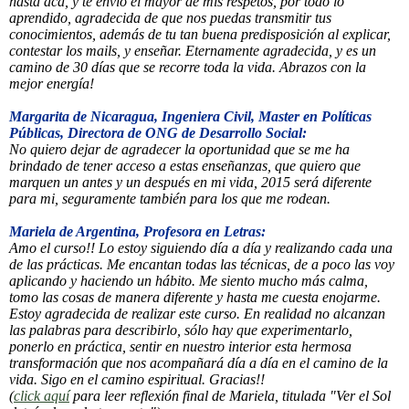
hasta acá, y te envió el mayor de mis respetos, por todo lo
aprendido, agradecida de que nos puedas transmitir tus
conocimientos, además de tu tan buena predisposición al explicar,
contestar los mails, y enseñar. Eternamente agradecida, y es un
camino de 30 días que se recorre toda la vida. Abrazos con la
mejor energía!
Margarita de Nicaragua, Ingeniera Civil, Master en Políticas
Públicas, Directora de ONG de Desarrollo Social:
No quiero dejar de agradecer la oportunidad que se me ha
brindado de tener acceso a estas enseñanzas, que quiero que
marquen un antes y un después en mi vida, 2015 será diferente
para mi, seguramente también para los que me rodean.
Mariela de Argentina, Profesora en Letras:
Amo el curso!! Lo estoy siguiendo día a día y realizando cada una
de las prácticas. Me encantan todas las técnicas, de a poco las voy
aplicando y haciendo un hábito. Me siento mucho más calma,
tomo las cosas de manera diferente y hasta me cuesta enojarme.
Estoy agradecida de realizar este curso. En realidad no alcanzan
las palabras para describirlo, sólo hay que experimentarlo,
ponerlo en práctica, sentir en nuestro interior esta hermosa
transformación que nos acompañará día a día en el camino de la
vida. Sigo en el camino espiritual. Gracias!!
(
click aquí
para leer reflexión final de Mariela, titulada "Ver el Sol