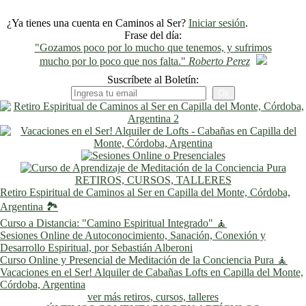
¿Ya tienes una cuenta en Caminos al Ser?
Iniciar sesión
.
Frase del día:
"Gozamos poco por lo mucho que tenemos, y sufrimos
mucho por lo poco que nos falta."
Roberto Perez
Suscríbete al Boletín:
RETIROS, CURSOS, TALLERES
Retiro Espiritual de Caminos al Ser en Capilla del Monte, Córdoba,
Argentina 🏞️
Curso a Distancia: "Camino Espiritual Integrado" 🧘
Sesiones Online de Autoconocimiento, Sanación, Conexión y
Desarrollo Espiritual, por Sebastián Alberoni
Curso Online y Presencial de Meditación de la Conciencia Pura 🧘
Vacaciones en el Ser! Alquiler de Cabañas Lofts en Capilla del Monte,
Córdoba, Argentina
ver más retiros, cursos, talleres