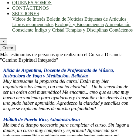
QUIENES SOMOS
CONTÁCTENOS
SECCIONES
Videos de Interés
Boletín de Noticias
Etiquetas de Artículos
Libros recomendados
Ecología y Bioconciencia
Alimentación
Consciente
Índigo y Cristal
Terapias y Disciplinas
Contáctenos
×
Cerrar
Más testimonios de personas que realizaron el Curso a Distancia
"Camino Espiritual Integrado"
Alicia de Argentina, Docente de Profesorado de Música,
Instructora de Yoga y Meditación, Reikista:
Muy interesante la propuesta del curso! Están muy bien
organizados los temas, con mucha claridad... Da la sensación de
ser un orden casi matemático! Me encanta... creo que es una muy
buena herramienta para ayudarnos y transmitir a los demás lo que
uno pudo haber aprendido. Agradezco la claridad y sencillez con
la que se explican temas de mucha profundidad!
Mállali de Puerto Rico, Administrativa:
Me tomé el tiempo necesario para completar el curso. Sin lugar a
dudas, un curso muy completo y espiritual! Agradecida por
haberme permitido mediante sus conocimientos, retomar mi