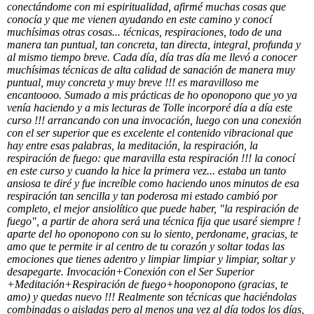
conectándome con mi espiritualidad, afirmé muchas cosas que
conocía y que me vienen ayudando en este camino y conocí
muchísimas otras cosas... técnicas, respiraciones, todo de una
manera tan puntual, tan concreta, tan directa, integral, profunda y
al mismo tiempo breve. Cada día, día tras día me llevó a conocer
muchísimas técnicas de alta calidad de sanación de manera muy
puntual, muy concreta y muy breve !!! es maravilloso me
encantoooo. Sumado a mis prácticas de ho oponopono que yo ya
venía haciendo y a mis lecturas de Tolle incorporé día a día este
curso !!! arrancando con una invocación, luego con una conexión
con el ser superior que es excelente el contenido vibracional que
hay entre esas palabras, la meditación, la respiración, la
respiración de fuego: que maravilla esta respiración !!! la conocí
en este curso y cuando la hice la primera vez... estaba un tanto
ansiosa te diré y fue increíble como haciendo unos minutos de esa
respiración tan sencilla y tan poderosa mi estado cambió por
completo, el mejor ansiolítico que puede haber, "la respiración de
fuego", a partir de ahora será una técnica fija que usaré siempre !
aparte del ho oponopono con su lo siento, perdoname, gracias, te
amo que te permite ir al centro de tu corazón y soltar todas las
emociones que tienes adentro y limpiar limpiar y limpiar, soltar y
desapegarte. Invocación+Conexión con el Ser Superior
+Meditación+Respiración de fuego+hooponopono (gracias, te
amo) y quedas nuevo !!! Realmente son técnicas que haciéndolas
combinadas o aisladas pero al menos una vez al día todos los días,