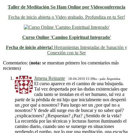
Taller de Meditación So Ham Online por Videoconferencia
Fecha de inicio abierta o Video grabado. Profundiza en tu Ser!
Curso Online 'Camino Espiritual Integrado'
Fecha de inicio abierta!
Herramientas Integradas de Sanación y
Conexión con tu Ser
Previo
Siguiente
Comentarios:
(
nota:
se muestran primero los comentarios más
recientes)
Jimena Reinante
18-04-2019 15:39hs - país: Argentina
El curso aparece en el camino de una búsqueda.
Tal vez despertada por las dudas existenciales que
cada tanto se instalan en el ser humano, tal vez a
partir de la pérdida de mi hijo que inicialmente nos despertó
un ¿por qué a nosotros? Para luego ser un ¿por qué no a
nosotros? Y desde allí surge eso de buscar y no saber qué?
¿explicaciones? ¿Respuestas? ¿Paz? ¿Sentido de la vida?
La recorrida por las técnicas y lecturas fueron iluminando el
camino diario, cuando uno se sumerge en situaciones
perdiendo el rumbo, por lo que una meditación, una escucha