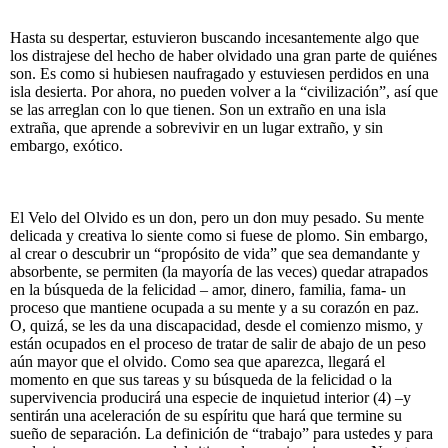
Hasta su despertar, estuvieron buscando incesantemente algo que
los distrajese del hecho de haber olvidado una gran parte de quiénes
son. Es como si hubiesen naufragado y estuviesen perdidos en una
isla desierta. Por ahora, no pueden volver a la “civilización”, así que
se las arreglan con lo que tienen. Son un extraño en una isla
extraña, que aprende a sobrevivir en un lugar extraño, y sin
embargo, exótico.
El Velo del Olvido es un don, pero un don muy pesado. Su mente
delicada y creativa lo siente como si fuese de plomo. Sin embargo,
al crear o descubrir un “propósito de vida” que sea demandante y
absorbente, se permiten (la mayoría de las veces) quedar atrapados
en la búsqueda de la felicidad – amor, dinero, familia, fama- un
proceso que mantiene ocupada a su mente y a su corazón en paz.
O, quizá, se les da una discapacidad, desde el comienzo mismo, y
están ocupados en el proceso de tratar de salir de abajo de un peso
aún mayor que el olvido. Como sea que aparezca, llegará el
momento en que sus tareas y su búsqueda de la felicidad o la
supervivencia producirá una especie de inquietud interior (4) –y
sentirán una aceleración de su espíritu que hará que termine su
sueño de separación. La definición de “trabajo” para ustedes y para