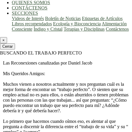
QUIENES SOMOS
CONTÁCTENOS
SECCIONES
Videos de Interés
Boletín de Noticias
Etiquetas de Artículos
Libros recomendados
Ecología y Bioconciencia
Alimentación
Consciente
Índigo y Cristal
Terapias y Disciplinas
Contáctenos
×
Cerrar
BUSCANDO EL TRABAJO PERFECTO
Las Reconexiones canalizadas por Daniel Jacob
Mis Queridos Amigos:
Muchos vienen a nosotros actualmente y nos preguntan cuál es la
mejor forma de encontrar un “trabajo perfecto”. O sienten que su
empleo actual no es para ellos, o están aburridos o tienen problemas
con las personas con las que trabajan... así que preguntan: “¿Cómo
puedo encontrar un trabajo que sea perfecto para mí? ¿Adónde
debería ir y qué debería hacer?.
Lo primero que hacemos cuando oímos eso, es alentar al que
pregunta a discernir la diferencia entre el “trabajo de su vida” y su “
empleo” o “carrera”.