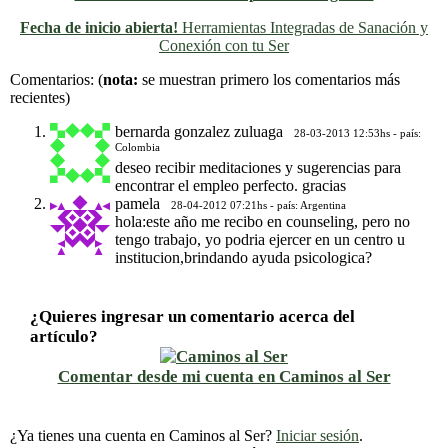
Fecha de inicio abierta!
Herramientas Integradas de Sanación y
Conexión con tu Ser
Previo
Siguiente
Comentarios:
(
nota:
se muestran primero los comentarios más
recientes)
bernarda gonzalez zuluaga
28-03-2013 12:53hs - país:
Colombia
deseo recibir meditaciones y sugerencias para
encontrar el empleo perfecto. gracias
pamela
28-04-2012 07:21hs - país: Argentina
hola:este año me recibo en counseling, pero no
tengo trabajo, yo podria ejercer en un centro u
institucion,brindando ayuda psicologica?
¿Quieres ingresar un comentario acerca del
artículo?
Comentar desde mi cuenta en Caminos al Ser
¿Ya tienes una cuenta en Caminos al Ser?
Iniciar sesión
.