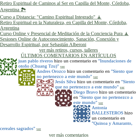
Retiro Espiritual de Caminos al Ser en Capilla del Monte, Córdoba,
Argentina 🏞️
Curso a Distancia: "Camino Espiritual Integrado" 🧘
Retiro Espiritual en la Naturaleza, en Capilla del Monte, Córdoba,
Argentina
Curso Online y Presencial de Meditación de la Conciencia Pura 🧘
Sesiones Online de Autoconocimiento, Sanación, Conexión y
Desarrollo Espiritual, por Sebastián Alberoni
ver más retiros, cursos, talleres
ÚLTIMOS COMENTARIOS EN ARTÍCULOS
juan pablo riveros
hizo un comentario en
"Inundaciones de
otoño (Chuang Tzu)"
ver
Andres Orozco
hizo un comentario en
"Siento que
no pertenezco a este mundo"
ver
Jesús Silva
hizo un comentario en
"Siento
que no pertenezco a este mundo"
ver
Diego Bravo
hizo un comentario
en
"Siento que no pertenezco a
este mundo"
ver
Antonia
BALLESTEROS
hizo
un comentario en
"Quinoa y Amaranto,
cereales sagrados"
ver
ver más comentarios