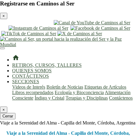
Registrarse en Caminos al Ser
×
entrar
registro
home
RETIROS, CURSOS, TALLERES
QUIENES SOMOS
CONTÁCTENOS
SECCIONES
Videos de Interés
Boletín de Noticias
Etiquetas de Artículos
Libros recomendados
Ecología y Bioconciencia
Alimentación
Consciente
Índigo y Cristal
Terapias y Disciplinas
Contáctenos
×
Cerrar
Viaje a la Serenidad del Alma - Capilla del Monte, Córdoba, Argentina
Viaje a la Serenidad del Alma - Capilla del Monte, Córdoba,