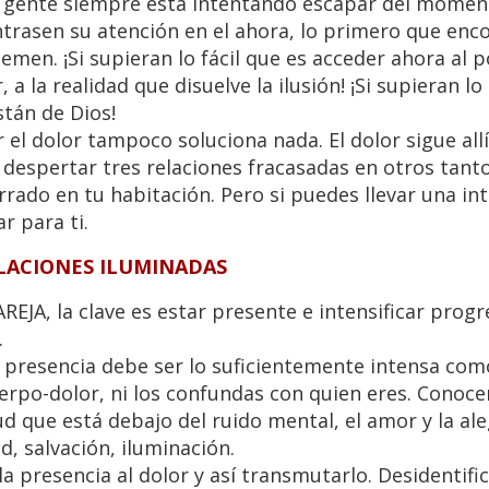
 la gente siempre está intentando escapar del mome
entrasen su atención en el ahora, lo primero que enc
temen. ¡Si supieran lo fácil que es acceder ahora al p
 a la realidad que disuelve la ilusión! ¡Si supieran lo
stán de Dios!
r el dolor tampoco soluciona nada. El dolor sigue all
despertar tres relaciones fracasadas en otros tant
rrado en tu habitación. Pero si puedes llevar una in
r para ti.
ELACIONES ILUMINADAS
JA, la clave es estar presente e intensificar pro
.
 tu presencia debe ser lo suficientemente intensa co
uerpo-dolor, ni los confundas con quien eres. Conoc
d que está debajo del ruido mental, el amor y la ale
d, salvación, iluminación.
la presencia al dolor y así transmutarlo. Desidentifi