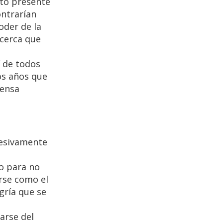
nto presente
ontrarían
oder de la
 cerca que
í de todos
os años que
tensa
gresivamente
mo para no
erse como el
gría que se
carse del