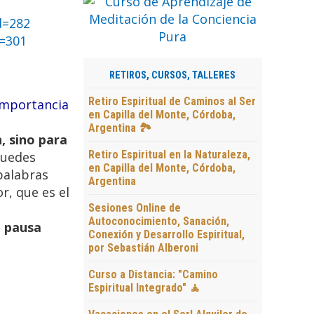
d=282
d=301
RETIROS, CURSOS, TALLERES
Retiro Espiritual de Caminos al Ser
importancia
en Capilla del Monte, Córdoba,
Argentina 🏞️
n, sino para
Retiro Espiritual en la Naturaleza,
puedes
en Capilla del Monte, Córdoba,
 palabras
Argentina
r, que es el
Sesiones Online de
Autoconocimiento, Sanación,
a pausa
Conexión y Desarrollo Espiritual,
por Sebastián Alberoni
Curso a Distancia: "Camino
Espiritual Integrado" 🧘