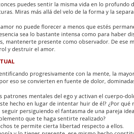
tonces puedes sentir la misma vida en lo profundo d
as. Miras más allá del velo de la forma y la separa
el amor no puede florecer a menos que estés perma
resencia sea lo bastante intensa como para haber di
os, mantenerte presente como observador. De ese m
ol y destruir el amor.
ITUAL
ntificando progresivamente con la mente, la mayorí
y por eso se convierten en fuente de dolor, dominada
os patrones mentales del ego y activan el cuerpo-dol
te hecho en lugar de intentar huir de él? ¿Por qué
de seguir persiguiendo el fantasma de una pareja idea
plemento que te haga sentirte realizado?
chos te permite cierta libertad respecto a ellos.
onía y lo tienes presente, ese mismo hecho constit