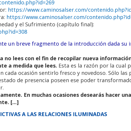
contenido.php?id=269
lor:
https://www.caminosalser.com/contenido.php?i
ra:
https://www.caminosalser.com/contenido.php?i
edad y el Sufrimiento (capítulo final):
php?id=308
e un breve fragmento de la introducción dada su 
va no lees con el fin de recopilar nueva informació
nte a medida que lees.
Esta es la razón por la cual 
n cada ocasión sentirlo fresco y novedoso. Sólo las
estado de presencia poseen ese poder transformado
r.
entamente. En muchas ocasiones desearás hacer un
e. [...]
DICTIVAS A LAS RELACIONES ILUMINADAS