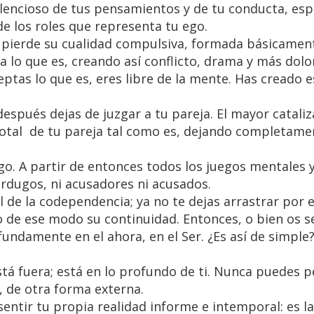
lencioso de tus pensamientos y de tu conducta, es
de los roles que representa tu ego.
te pierde su cualidad compulsiva, formada básicamen
 a lo que es, creando así conflicto, drama y más dolo
ptas lo que es, eres libre de la mente. Has creado 
pués dejas de juzgar a tu pareja. El mayor cataliz
 total de tu pareja tal como es, dejando completame
go. A partir de entonces todos los juegos mentales 
erdugos, ni acusadores ni acusados.
l de la codependencia; ya no te dejas arrastrar por 
o de ese modo su continuidad. Entonces, o bien os 
ndamente en el ahora, en el Ser. ¿Es así de simple? 
tá fuera; está en lo profundo de ti. Nunca puedes p
 de otra forma externa.
ir tu propia realidad informe e intemporal: es la