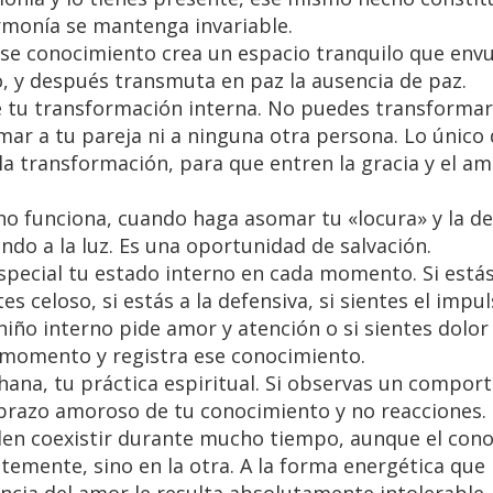
rmonía se mantenga invariable.
se conocimiento crea un espacio tranquilo que envu
o, y después transmuta en paz la ausencia de paz.
 tu transformación interna. No puedes transformart
ar a tu pareja ni a ninguna otra persona. Lo único
la transformación, para que entren la gracia y el am
o funciona, cuando haga asomar tu «locura» y la de
endo a la luz. Es una oportunidad de salvación.
special tu estado interno en cada momento. Si está
s celoso, si estás a la defensiva, si sientes el impu
u niño interno pide amor y atención o si sientes dolo
e momento y registra ese conocimiento.
dhana, tu práctica espiritual. Si observas un compo
 abrazo amoroso de tu conocimiento y no reacciones.
eden coexistir durante mucho tiempo, aunque el con
temente, sino en la otra. A la forma energética que 