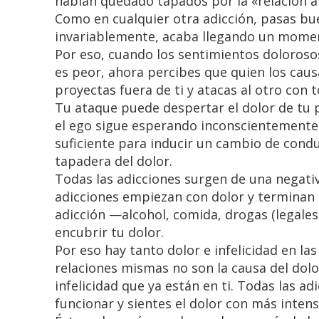
habían quedado tapados por la «relación amo
Como en cualquier otra adicción, pasas b
invariablemente, acaba llegando un moment
Por eso, cuando los sentimientos dolorosos
es peor, ahora percibes que quien los cau
proyectas fuera de ti y atacas al otro con t
Tu ataque puede despertar el dolor de tu 
el ego sigue esperando inconscientemente 
suficiente para inducir un cambio de cond
tapadera del dolor.
Todas las adicciones surgen de una negativ
adicciones empiezan con dolor y terminan c
adicción —alcohol, comida, drogas (legales
encubrir tu dolor.
Por eso hay tanto dolor e infelicidad en la
relaciones mismas no son la causa del dolor 
infelicidad que ya están en ti. Todas las a
funcionar y sientes el dolor con más inten