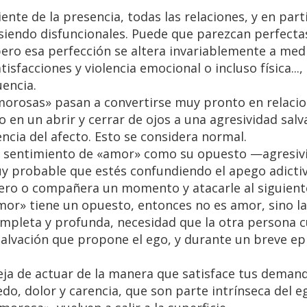
nte de la presencia, todas las relaciones, y en parti
 siendo disfuncionales. Puede que parezcan perfect
ero esa perfección se altera invariablemente a med
tisfacciones y violencia emocional o incluso física..
uencia.
amorosas» pasan a convertirse muy pronto en relaci
 en un abrir y cerrar de ojos a una agresividad salva
encia del afecto. Esto se considera normal.
un sentimiento de «amor» como su opuesto —agresiv
uy probable que estés confundiendo el apego adicti
ro o compañera un momento y atacarle al siguiente
mor» tiene un opuesto, entonces no es amor, sino la
mpleta y profunda, necesidad que la otra persona 
salvación que propone el ego, y durante un breve ep
ja de actuar de la manera que satisface tus deman
edo, dolor y carencia, que son parte intrínseca del 