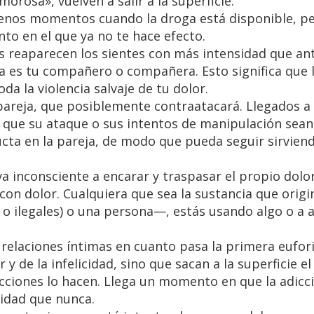
rosa», vuelven a salir a la superficie.
uenos momentos cuando la droga está disponible, pe
o en el que ya no te hace efecto.
 reaparecen los sientes con más intensidad que ant
sa es tu compañero o compañera. Esto significa que 
oda la violencia salvaje de tu dolor.
pareja, que posiblemente contraatacará. Llegados a
que su ataque o sus intentos de manipulación sean
ucta en la pareja, de modo que pueda seguir sirvien
a inconsciente a encarar y traspasar el propio dolor
on dolor. Cualquiera que sea la sustancia que origi
 o ilegales) o una persona—, estás usando algo o a 
s relaciones íntimas en cuanto pasa la primera eufori
y de la infelicidad, sino que sacan a la superficie el 
dicciones lo hacen. Llega un momento en que la adicc
sidad que nunca.