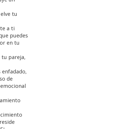
elve tu
e a ti
 que puedes
or en tu
 tu pareja,
s enfadado,
lso de
r emocional
rtamiento
ocimiento
reside