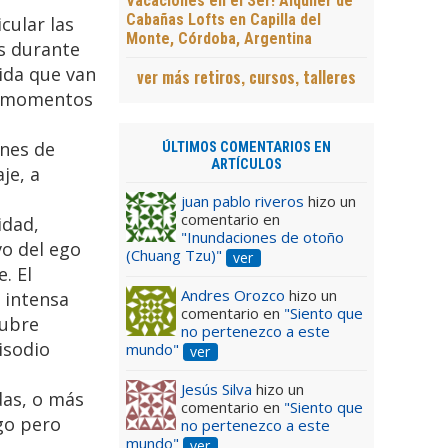
Vacaciones en el Ser! Alquiler de
Cabañas Lofts en Capilla del
cular las
Monte, Córdoba, Argentina
as durante
ida que van
ver más retiros, cursos, talleres
., momentos
ones de
ÚLTIMOS COMENTARIOS EN
ARTÍCULOS
je, a
juan pablo riveros
hizo un
comentario en
idad,
"Inundaciones de otoño
vo del ego
(Chuang Tzu)"
ver
. El
Andres Orozco
hizo un
 intensa
comentario en
"Siento que
cubre
no pertenezco a este
isodio
mundo"
ver
Jesús Silva
hizo un
das, o más
comentario en
"Siento que
ego pero
no pertenezco a este
mundo"
ver