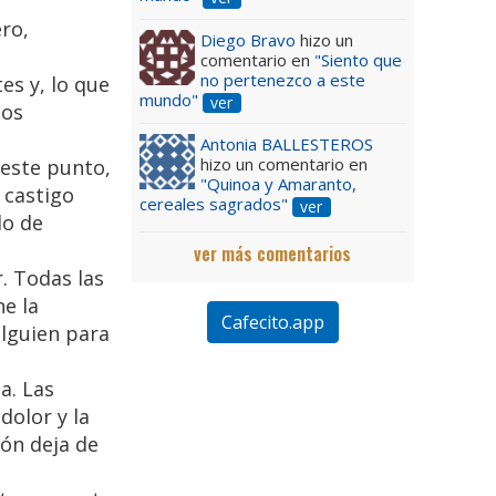
ro,
Diego Bravo
hizo un
comentario en
"Siento que
no pertenezco a este
es y, lo que
mundo"
ver
los
Antonia BALLESTEROS
hizo un comentario en
 este punto,
"Quinoa y Amaranto,
 castigo
cereales sagrados"
ver
do de
ver más comentarios
. Todas las
ne la
Cafecito.app
alguien para
a. Las
dolor y la
ión deja de