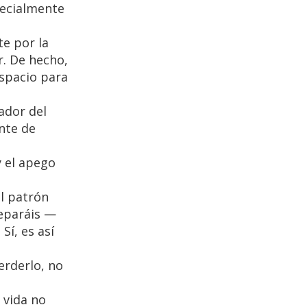
pecialmente
te por la
r. De hecho,
espacio para
ador del
nte de
y el apego
el patrón
separáis —
Sí, es así
erderlo, no
 vida no