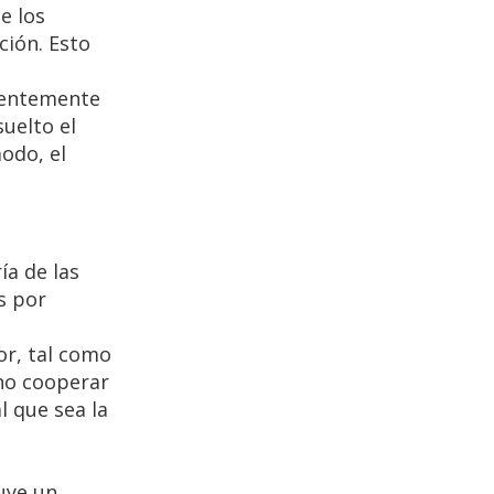
e los
ción. Esto
nentemente
suelto el
odo, el
a de las
s por
or, tal como
 no cooperar
l que sea la
uye un