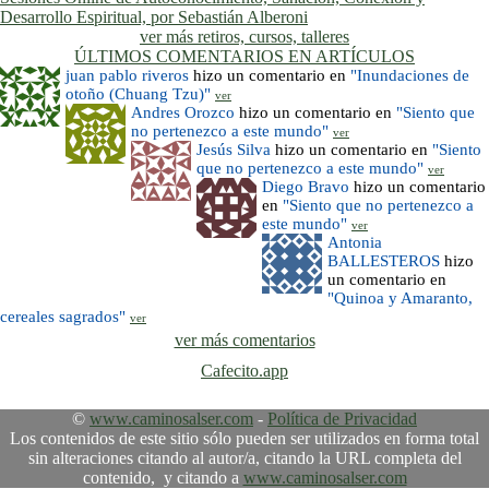
Desarrollo Espiritual, por Sebastián Alberoni
ver más retiros, cursos, talleres
ÚLTIMOS COMENTARIOS EN ARTÍCULOS
juan pablo riveros
hizo un comentario en
"Inundaciones de
otoño (Chuang Tzu)"
ver
Andres Orozco
hizo un comentario en
"Siento que
no pertenezco a este mundo"
ver
Jesús Silva
hizo un comentario en
"Siento
que no pertenezco a este mundo"
ver
Diego Bravo
hizo un comentario
en
"Siento que no pertenezco a
este mundo"
ver
Antonia
BALLESTEROS
hizo
un comentario en
"Quinoa y Amaranto,
cereales sagrados"
ver
ver más comentarios
Cafecito.app
©
www.caminosalser.com
-
Política de Privacidad
Los contenidos de este sitio sólo pueden ser utilizados en forma total
sin alteraciones citando al autor/a, citando la URL completa del
contenido, y citando a
www.caminosalser.com