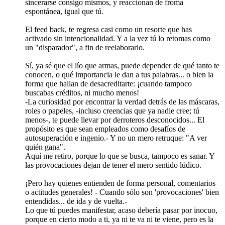
sincerarse consigo mismos, y reaccionan de froma
espontánea, igual que tú.
El feed back, te regresa casi como un resorte que has
activado sin intencionalidad. Y a la vez tú lo retomas como
un "disparador", a fin de reelaborarlo.
Sí, ya sé que el lío que armas, puede depender de qué tanto te
conocen, o qué importancia le dan a tus palabras... o bien la
forma que hallan de desacreditarte: ¡cuando tampoco
buscabas créditos, ni mucho menos!
-La curiosidad por encontrar la verdad detrás de las máscaras,
roles o papeles, -incluso creencias que ya nadie cree; tú
menos-, te puede llevar por derroteros desconocidos... El
propósito es que sean empleados como desafíos de
autosuperación e ingenio.- Y no un mero retruque: "A ver
quién gana".
Aquí me retiro, porque lo que se busca, tampoco es sanar. Y
las provocaciones dejan de tener el mero sentido lúdico.
¡Pero hay quienes entienden de forma personal, comentarios
o actitudes generales! - Cuando sólo son 'provocaciones' bien
entendidas... de ida y de vuelta.-
Lo que tú puedes manifestar, acaso debería pasar por inocuo,
porque en cierto modo a ti, ya ni te va ni te viene, pero es la