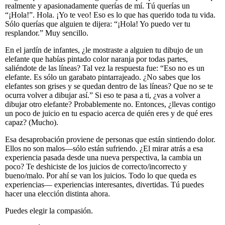
realmente y apasionadamente querías de mí. Tú querías un
“¡Hola!”. Hola. ¡Yo te veo! Eso es lo que has querido toda tu vida.
Sólo querías que alguien te dijera: “¡Hola! Yo puedo ver tu
resplandor.” Muy sencillo.
En el jardín de infantes, ¿le mostraste a alguien tu dibujo de un
elefante que habías pintado color naranja por todas partes,
saliéndote de las líneas? Tal vez la respuesta fue: “Eso no es un
elefante. Es sólo un garabato pintarrajeado. ¿No sabes que los
elefantes son grises y se quedan dentro de las líneas? Que no se te
ocurra volver a dibujar así.” Si eso te pasa a ti, ¿vas a volver a
dibujar otro elefante? Probablemente no. Entonces, ¿llevas contigo
un poco de juicio en tu espacio acerca de quién eres y de qué eres
capaz? (Mucho).
Esa desaprobación proviene de personas que están sintiendo dolor.
Ellos no son malos—sólo están sufriendo. ¿El mirar atrás a esa
experiencia pasada desde una nueva perspectiva, la cambia un
poco? Te deshiciste de los juicios de correcto/incorrecto y
bueno/malo. Por ahí se van los juicios. Todo lo que queda es
experiencias— experiencias interesantes, divertidas. Tú puedes
hacer una elección distinta ahora.
Puedes elegir la compasión.