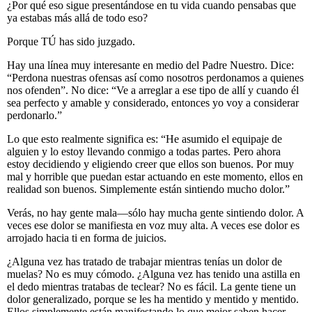
¿Por qué eso sigue presentándose en tu vida cuando pensabas que
ya estabas más allá de todo eso?
Porque TÚ has sido juzgado.
Hay una línea muy interesante en medio del Padre Nuestro. Dice:
“Perdona nuestras ofensas así como nosotros perdonamos a quienes
nos ofenden”. No dice: “Ve a arreglar a ese tipo de allí y cuando él
sea perfecto y amable y considerado, entonces yo voy a considerar
perdonarlo.”
Lo que esto realmente significa es: “He asumido el equipaje de
alguien y lo estoy llevando conmigo a todas partes. Pero ahora
estoy decidiendo y eligiendo creer que ellos son buenos. Por muy
mal y horrible que puedan estar actuando en este momento, ellos en
realidad son buenos. Simplemente están sintiendo mucho dolor.”
Verás, no hay gente mala—sólo hay mucha gente sintiendo dolor. A
veces ese dolor se manifiesta en voz muy alta. A veces ese dolor es
arrojado hacia ti en forma de juicios.
¿Alguna vez has tratado de trabajar mientras tenías un dolor de
muelas? No es muy cómodo. ¿Alguna vez has tenido una astilla en
el dedo mientras tratabas de teclear? No es fácil. La gente tiene un
dolor generalizado, porque se les ha mentido y mentido y mentido.
Ellos simplemente están manifestando lo que mejor saben hacer.