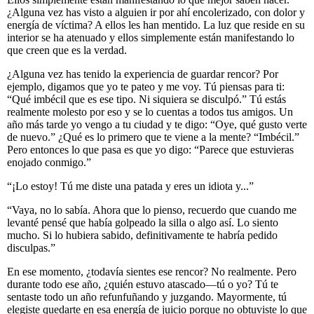
¿Alguna vez has visto a alguien ir por ahí encolerizado, con dolor y
energía de víctima? A ellos les han mentido. La luz que reside en su
interior se ha atenuado y ellos simplemente están manifestando lo
que creen que es la verdad.
¿Alguna vez has tenido la experiencia de guardar rencor? Por
ejemplo, digamos que yo te pateo y me voy. Tú piensas para ti:
“Qué imbécil que es ese tipo. Ni siquiera se disculpó.” Tú estás
realmente molesto por eso y se lo cuentas a todos tus amigos. Un
año más tarde yo vengo a tu ciudad y te digo: “Oye, qué gusto verte
de nuevo.” ¿Qué es lo primero que te viene a la mente? “Imbécil.”
Pero entonces lo que pasa es que yo digo: “Parece que estuvieras
enojado conmigo.”
“¡Lo estoy! Tú me diste una patada y eres un idiota y...”
“Vaya, no lo sabía. Ahora que lo pienso, recuerdo que cuando me
levanté pensé que había golpeado la silla o algo así. Lo siento
mucho. Si lo hubiera sabido, definitivamente te habría pedido
disculpas.”
En ese momento, ¿todavía sientes ese rencor? No realmente. Pero
durante todo ese año, ¿quién estuvo atascado—tú o yo? Tú te
sentaste todo un año refunfuñando y juzgando. Mayormente, tú
elegiste quedarte en esa energía de juicio porque no obtuviste lo que