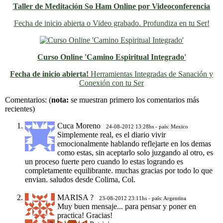
Taller de Meditación So Ham Online por Videoconferencia
Fecha de inicio abierta o Video grabado. Profundiza en tu Ser!
Curso Online 'Camino Espiritual Integrado'
Fecha de inicio abierta!
Herramientas Integradas de Sanación y
Conexión con tu Ser
Previo
Siguiente
Comentarios:
(
nota:
se muestran primero los comentarios más
recientes)
Cuca Moreno
24-08-2012 13:28hs - país: Mexico
Simplemente real, es el diario vivir
emocionalmente hablando reflejarte en los demas
como estas, sin aceptarlo solo juzgando al otro, es
un proceso fuerte pero cuando lo estas logrando es
completamente equilibrante. muchas gracias por todo lo que
envian. saludos desde Colima, Col.
MARISA ?
23-08-2012 23:11hs - país: Argentina
Muy buen mensaje... para pensar y poner en
practica! Gracias!