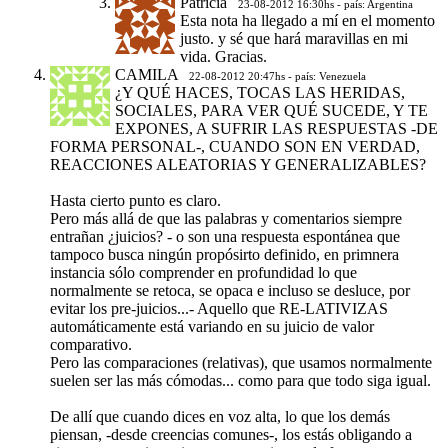
Patricia
23-08-2012 16:30hs - país: Argentina
Esta nota ha llegado a mí en el momento
justo. y sé que hará maravillas en mi
vida. Gracias.
CAMILA
22-08-2012 20:47hs - país: Venezuela
¿Y QUÉ HACES, TOCAS LAS HERIDAS,
SOCIALES, PARA VER QUÉ SUCEDE, Y TE
EXPONES, A SUFRIR LAS RESPUESTAS -DE
FORMA PERSONAL-, CUANDO SON EN VERDAD,
REACCIONES ALEATORIAS Y GENERALIZABLES?
Hasta cierto punto es claro.
Pero más allá de que las palabras y comentarios siempre
entrañan ¿juicios? - o son una respuesta espontánea que
tampoco busca ningún propósirto definido, en primnera
instancia sólo comprender en profundidad lo que
normalmente se retoca, se opaca e incluso se desluce, por
evitar los pre-juicios...- Aquello que RE-LATIVIZAS
automáticamente está variando en su juicio de valor
comparativo.
Pero las comparaciones (relativas), que usamos normalmente
suelen ser las más cómodas... como para que todo siga igual.
De allí que cuando dices en voz alta, lo que los demás
piensan, -desde creencias comunes-, los estás obligando a