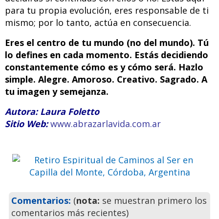
para tu propia evolución, eres responsable de ti
mismo; por lo tanto, actúa en consecuencia.
Eres el centro de tu mundo (no del mundo). Tú
lo defines en cada momento. Estás decidiendo
constantemente cómo es y cómo será. Hazlo
simple. Alegre. Amoroso. Creativo. Sagrado. A
Retiro Espiritual de Caminos al
tu imagen y semejanza.
Ser en Capilla del Monte,
Autora: Laura Foletto
Córdoba, Argentina
Sitio Web:
www.abrazarlavida.com.ar
Ven a pasar unos días
inolvidables
Previo
Siguie
Comentarios:
(
nota:
se muestran primero los
comentarios más recientes)