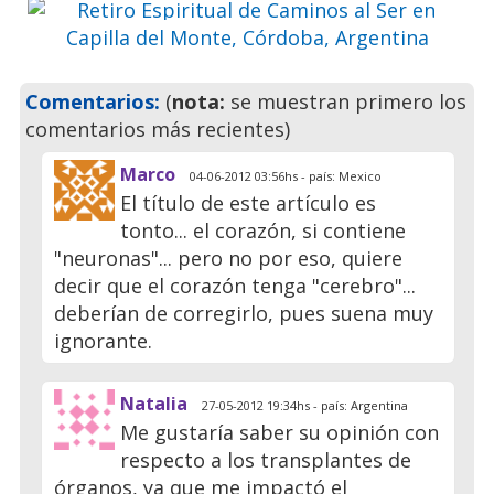
Previo
Siguie
Comentarios:
(
nota:
se muestran primero los
comentarios más recientes)
Marco
04-06-2012 03:56hs - país: Mexico
El título de este artículo es
tonto... el corazón, si contiene
"neuronas"... pero no por eso, quiere
decir que el corazón tenga "cerebro"...
deberían de corregirlo, pues suena muy
ignorante.
Natalia
27-05-2012 19:34hs - país: Argentina
Me gustaría saber su opinión con
respecto a los transplantes de
órganos, ya que me impactó el