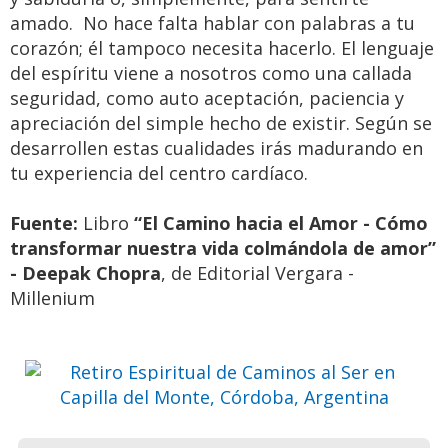
amado. No hace falta hablar con palabras a tu
corazón; él tampoco necesita hacerlo. El lenguaje
del espíritu viene a nosotros como una callada
seguridad, como auto aceptación, paciencia y
apreciación del simple hecho de existir. Según se
desarrollen estas cualidades irás madurando en
tu experiencia del centro cardíaco.
Fuente:
Libro
“El Camino hacia el Amor - Cómo
Retiro Espiritual de Caminos al
transformar nuestra vida colmándola de amor”
Ser en Capilla del Monte,
- Deepak Chopra
, de Editorial Vergara -
Córdoba, Argentina
Millenium
Ven a pasar unos días
inolvidables
Previo
Siguie