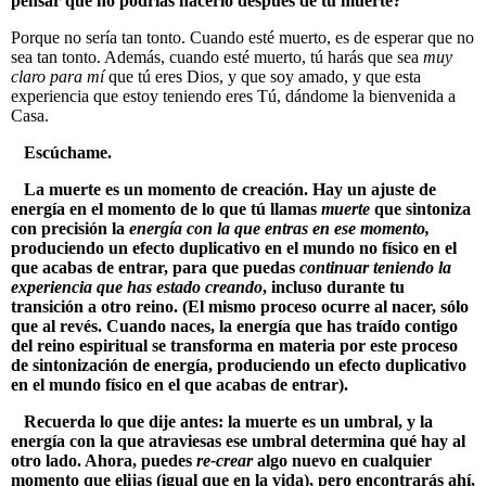
pensar que no podrías hacerlo después de tu muerte?
Porque no sería tan tonto. Cuando esté muerto, es de esperar que no
sea tan tonto. Además, cuando esté muerto, tú harás que sea
muy
claro para mí
que tú eres Dios, y que soy amado, y que esta
experiencia que estoy teniendo eres Tú, dándome la bienvenida a
Casa.
Escúchame.
La muerte es un momento de creación. Hay un ajuste de
energía en el momento de lo que tú llamas
muerte
que sintoniza
con precisión la
energía con la que entras en ese momento,
produciendo un efecto duplicativo en el mundo no físico en el
que acabas de entrar, para que puedas
continuar teniendo la
experiencia que has estado creando
, incluso durante tu
transición a otro reino. (El mismo proceso ocurre al nacer, sólo
que al revés. Cuando naces, la energía que has traído contigo
del reino espiritual se transforma en materia por este proceso
de sintonización de energía, produciendo un efecto duplicativo
en el mundo físico en el que acabas de entrar).
Recuerda lo que dije antes: la muerte es un umbral, y la
energía con la que atraviesas ese umbral determina qué hay al
otro lado. Ahora, puedes
re-crear
algo nuevo en cualquier
momento que elijas (igual que en la vida), pero encontrarás ahí,