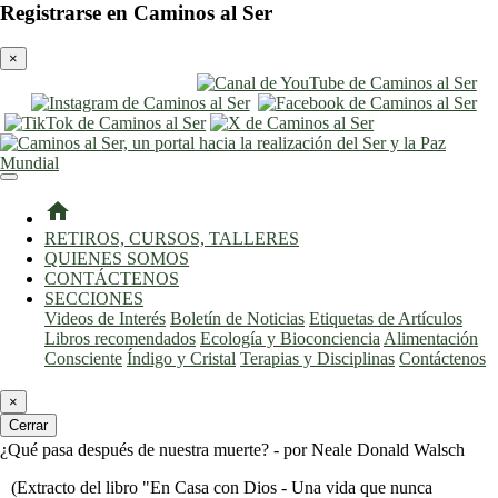
Registrarse en Caminos al Ser
×
entrar
registro
home
RETIROS, CURSOS, TALLERES
QUIENES SOMOS
CONTÁCTENOS
SECCIONES
Videos de Interés
Boletín de Noticias
Etiquetas de Artículos
Libros recomendados
Ecología y Bioconciencia
Alimentación
Consciente
Índigo y Cristal
Terapias y Disciplinas
Contáctenos
×
Cerrar
¿Qué pasa después de nuestra muerte? - por Neale Donald Walsch
(Extracto del libro "En Casa con Dios - Una vida que nunca