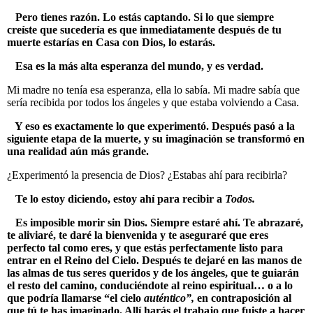
Pero tienes razón. Lo estás captando. Si lo que siempre
creíste que sucedería es que inmediatamente después de tu
muerte estarías en Casa con Dios, lo estarás.
Esa es la más alta esperanza del mundo, y es verdad.
Mi madre no tenía esa esperanza, ella lo sabía. Mi madre sabía que
sería recibida por todos los ángeles y que estaba volviendo a Casa.
Y eso es exactamente lo que experimentó. Después pasó a la
siguiente etapa de la muerte, y su imaginación se transformó en
una realidad aún más grande.
¿Experimentó la presencia de Dios? ¿Estabas ahí para recibirla?
Te lo estoy diciendo, estoy ahí para recibir a
Todos.
Es imposible morir sin Dios. Siempre estaré ahí. Te abrazaré,
te aliviaré, te daré la bienvenida y te aseguraré que eres
perfecto tal como eres, y que estás perfectamente listo para
entrar en el Reino del Cielo. Después te dejaré en las manos de
las almas de tus seres queridos y de los ángeles, que te guiarán
el resto del camino, conduciéndote al reino espiritual… o a lo
que podría llamarse “el cielo
auténtico”,
en contraposición al
que tú te has imaginado. Allí harás el trabajo que fuiste a hacer