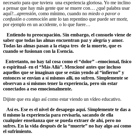
necesario para que tuviera una experiencia gloriosa. Yo me inclino
a pensar que hay más gente que se muere con… ¿qué palabra usar
aquí?...
aprensión
, como mínimo, cuando no
miedo o pavor o
confusión o conmoción
ante lo tan repentino que puede ser morir,
por ejemplo en un accidente, o lo que fuere…
Entiendo tu preocupación. Sin embargo, el consuelo viene de
saber que todas las almas encuentran paz y alegría y amor.
Todas las almas pasan a la etapa tres de la muerte, que es
cuando se fusionan con la Esencia.
Entretanto, no hay tal cosa como el “dolor” –emocional, físico
o espiritual- en el “Más Allá”. Mencioné antes que incluso
aquellos que se imaginan que se están yendo al “infierno” y
entonces se envían a sí mismos allí, no sufren. Simplemente se
observan a sí mismos tener la experiencia, pero sin estar
conectados a eso emocionalmente.
Dijiste que era algo así como estar viendo un vídeo educativo.
Así es. Ese es el nivel de desapego aquí. Simplemente te das a
ti mismo la experiencia para revisarla, sacando de ella
cualquier enseñanza que se pueda extraer de ahí, pero no
sufres. En la vida después de la “muerte” no hay algo así como
el sufrimiento.