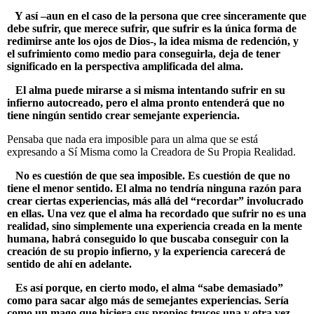
Y así –aun en el caso de la persona que cree sinceramente que
debe sufrir, que merece sufrir, que sufrir es la única forma de
redimirse ante los ojos de Dios-, la idea misma de redención, y
el sufrimiento como medio para conseguirla, deja de tener
significado en la perspectiva amplificada del alma.
El alma puede mirarse a si misma intentando sufrir en su
infierno autocreado, pero el alma pronto entenderá que no
tiene ningún sentido crear semejante experiencia.
Pensaba que nada era imposible para un alma que se está
expresando a Sí Misma como la Creadora de Su Propia Realidad.
No es cuestión de que sea imposible. Es cuestión de que no
tiene el menor sentido. El alma no tendría ninguna razón para
crear ciertas experiencias, más allá del “recordar” involucrado
en ellas. Una vez que el alma ha recordado que sufrir no es una
realidad, sino simplemente una experiencia creada en la mente
humana, habrá conseguido lo que buscaba conseguir con la
creación de su propio infierno, y la experiencia carecerá de
sentido de ahí en adelante.
Es así porque, en cierto modo, el alma “sabe demasiado”
como para sacar algo más de semejantes experiencias. Sería
como un mago que hiciera sus propios trucos una y otra vez…