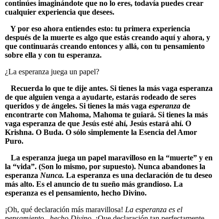
continúes imaginándote que no lo eres, todavía puedes crear
cualquier experiencia que desees.
Y por eso ahora entiendes esto: tu primera experiencia
después de la muerte es algo que estás creando aquí y ahora, y
que continuarás creando entonces y allá, con tu pensamiento
sobre ella y con tu esperanza.
¿La esperanza juega un papel?
Recuerda lo que te dije antes. Si tienes la más vaga esperanza
de que alguien venga a ayudarte, estarás rodeado de seres
queridos y de ángeles. Si tienes la más vaga
esperanza
de
encontrarte con Mahoma, Mahoma te guiará. Si tienes la más
vaga esperanza de que Jesús esté ahí, Jesús estará ahí. O
Krishna. O Buda. O sólo simplemente la Esencia del Amor
Puro.
La esperanza juega un papel maravilloso en la “muerte” y en
la “vida”. (Son lo mismo, por supuesto). Nunca abandones la
esperanza
Nunca.
La esperanza es una declaración de tu deseo
más alto. Es el anuncio de tu sueño más grandioso. La
esperanza es el pensamiento, hecho Divino.
¡Oh, qué declaración más maravillosa!
La esperanza es el
pensamiento,, hecho Divino.
¡Que declaración tan perfectamente