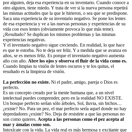
por alguien, deja esa experiencia en su inventario. Cuando conoce a
otro alguien, tiene miedo. Y trata de ver si la nueva persona repetirá
las mismas actitudes que la que le hirieron, o sea que se predispone.
Saca una experiencia de su inventario negativo. Se pone los lentes
de esa experiencia y ve a las nuevas personas y experiencias de su
vida con esos lentes (obviamente provoca lo que más teme).
¿Resultado? Se duplican los mismos problemas y las mismas
experiencias negativas.
Y el inventario negativo sigue creciendo. En realidad, lo que hace
es que te estorba. No te deja ser feliz. Y a medida que se avanza en
años, se es menos feliz. Es porque el inventario negativo aumenta
año con año.
Abre los ojos y observa el fluir de la vida como es.
Cuando limpias tu visión de lentes oscuros y te los quitas, el
resultado es la limpieza de visión.
La perfección no existe.
Ni el padre, amigo, pareja o Dios es
perfecto.
Es un concepto creado por la mente humana que, a un nivel
intelectual puedes comprender, pero en la realidad NO EXISTE.
Un bosque perfecto serían sólo árboles, Sol, lluvia, sin bichos…
¿existe? No. Para un pez, el mar perfecto sería aquel donde no hay
depredadores ¿existe? No. Deja de resistirte a que las personas no
son como quieres.
Acepta a las personas como el pez acepta al
mar y ámalas como son.
Intoxícate con la vida. La vida real es más hermosa y excitante que