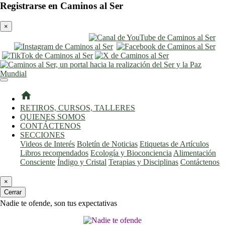
Registrarse en Caminos al Ser
×
entrar
registro
home
RETIROS, CURSOS, TALLERES
QUIENES SOMOS
CONTÁCTENOS
SECCIONES
Videos de Interés
Boletín de Noticias
Etiquetas de Artículos
Libros recomendados
Ecología y Bioconciencia
Alimentación
Consciente
Índigo y Cristal
Terapias y Disciplinas
Contáctenos
×
Cerrar
Nadie te ofende, son tus expectativas