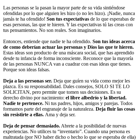
L
a
s personas se la pasan la mayor parte de su vida sintiéndose
ofendidas por lo que alguien les hizo (o no les hizo). ¡Nadie, nunca
jamás te ha ofendido!
Son tus expectativas
de lo que esperabas de
esas personas, las que te hieren. Y las expectativas tú las creas con
tus pensamientos. No son reales. Son imaginarios.
Entonces, entiende que nadie te ha ofendido.
Son tus ideas acerca
de como deberían actuar las personas y Dios las que te hieren.
Estas ideas son producto de una máscara social, que has aprendido
desde tu infancia de forma inconsciente. Reconoce que la mayoría
de las personas NUNCA van a cuadrar con esas ideas que tienes.
Porque son ideas falsas.
Deja a las personas ser.
Deja que guíen su vida como mejor les
plazca. Es su responsabilidad. Dales consejos, SOLO SI TE LO
SOLICITAN, pero permite que tomen sus decisiones. Es su
derecho divino por nacimiento:
el libre albedrío y la libertad.
Nadie te pertenece.
Ni tus padres, hijos, amigos y parejas. Todos
formamos parte del engranaje de la naturaleza.
Deja fluir las cosas
sin resistirte a ellas.
Ama y deja ser.
Deja de pensar demasiado.
Abrete a la posibilidad de nuevas
experiencias. No utilices tu “inventario”. Cuando una persona es
maltratada (por NO haber dicho o hecho lo que se esperaba de ella)