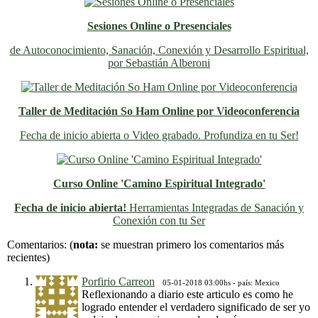
Sesiones Online o Presenciales
de Autoconocimiento, Sanación, Conexión y Desarrollo Espiritual,
por Sebastián Alberoni
Taller de Meditación So Ham Online por Videoconferencia
Fecha de inicio abierta o Video grabado. Profundiza en tu Ser!
Curso Online 'Camino Espiritual Integrado'
Fecha de inicio abierta!
Herramientas Integradas de Sanación y
Conexión con tu Ser
Previo
Siguiente
Comentarios:
(
nota:
se muestran primero los comentarios más
recientes)
Porfirio Carreon
05-01-2018 03:00hs - país: Mexico
Reflexionando a diario este articulo es como he
logrado entender el verdadero significado de ser yo