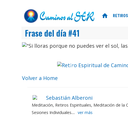
home
RETIROS
Retiro Espirit
Mon
Frase del día #41
Ven a 
, que marcará
Previo
Volver a Home
Sebastián Alberoni
Meditación, Retiros Espirituales, Meditación de l
...
Sesiones Individuales
ver más