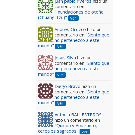
juan pablo riveros
hizo un
comentario en
"Inundaciones de otoño
(Chuang Tzu)"
ver
Andres Orozco
hizo un
comentario en
"Siento que
no pertenezco a este
mundo"
ver
Jesús Silva
hizo un
comentario en
"Siento que
no pertenezco a este
mundo"
ver
Diego Bravo
hizo un
comentario en
"Siento que
no pertenezco a este
mundo"
ver
Antonia BALLESTEROS
hizo un comentario en
"Quinoa y Amaranto,
cereales sagrados"
ver