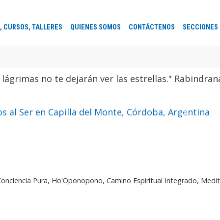
, CURSOS, TALLERES
QUIENES SOMOS
CONTÁCTENOS
SECCIONES
ual de Caminos al Ser en Capilla del
te, Córdoba, Argentina
pasar unos días inolvidables
n un antes y un después en tu vida
Siguient
a Conciencia Pura, Ho'Oponopono, Camino Espiritual Integrado, Medi