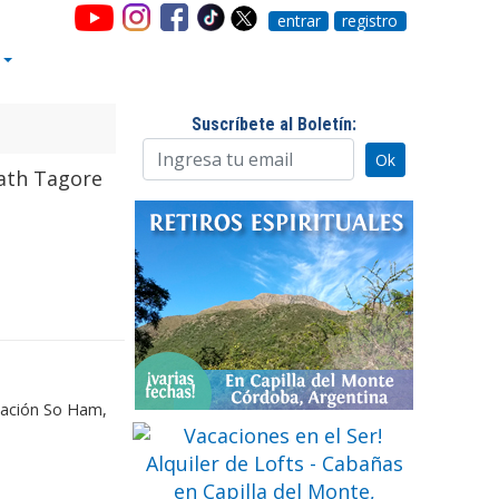
entrar
registro
Suscríbete al Boletín:
e
tación So Ham,