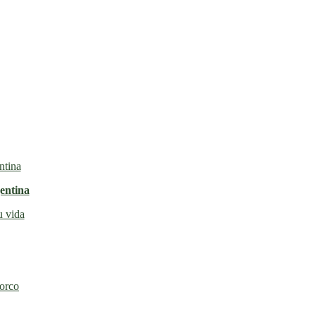
entina
u vida
torco