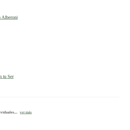
n Alberoni
 tu Ser
...
ividuales
ver más