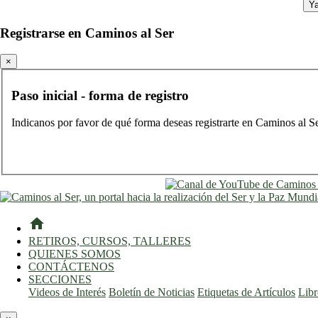
Ya
Registrarse en Caminos al Ser
×
Paso inicial - forma de registro
Indicanos por favor de qué forma deseas registrarte en Caminos al S
home
RETIROS, CURSOS, TALLERES
QUIENES SOMOS
CONTÁCTENOS
SECCIONES
Videos de Interés
Boletín de Noticias
Etiquetas de Artículos
Lib