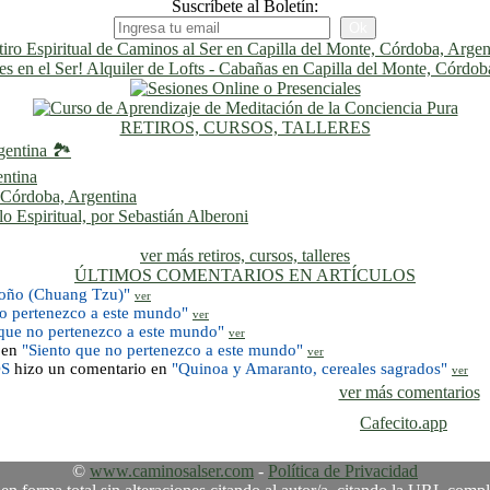
Suscríbete al Boletín:
RETIROS, CURSOS, TALLERES
gentina 🏞️
entina
, Córdoba, Argentina
 Espiritual, por Sebastián Alberoni
ver más retiros, cursos, talleres
ÚLTIMOS COMENTARIOS EN ARTÍCULOS
toño (Chuang Tzu)"
ver
no pertenezco a este mundo"
ver
 que no pertenezco a este mundo"
ver
 en
"Siento que no pertenezco a este mundo"
ver
OS
hizo un comentario en
"Quinoa y Amaranto, cereales sagrados"
ver
ver más comentarios
Cafecito.app
©
www.caminosalser.com
-
Política de Privacidad