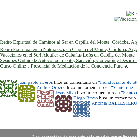
Retiro Espiritual de Caminos al Ser en Capilla del Monte, Córdoba, Ar
Retiro Espiritual en la Naturaleza, en Capilla del Monte, Córdoba, Arg
Vacaciones en el Ser! Alquiler de Cabañas Lofts en Capilla del Monte
Sesiones Online de Autoconocimiento, Sanación, Conexión y Desarrollo
Curso Online y Presencial de Meditación de la Conciencia Pura 🧘
juan pablo riveros
hizo un comentario en
"Inundaciones de o
Andres Orozco
hizo un comentario en
"Siento que 
Jesús Silva
hizo un comentario en
"Siento
Diego Bravo
hizo un comentario
Antonia BALLESTER