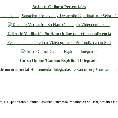
Sesiones Online o Presenciales
nocimiento, Sanación, Conexión y Desarrollo Espiritual, por Sebastiá
Taller de Meditación So Ham Online por Videoconferencia
Fecha de inicio abierta o Video grabado. Profundiza en tu Ser!
Curso Online 'Camino Espiritual Integrado'
e inicio abierta!
Herramientas Integradas de Sanación y Conexión con
Previo
Siguiente
ura, Ho'Oponopono, Camino Espiritual Integrado, Meditación So Ham, Sesiones Ind