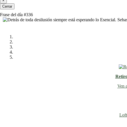
×
Cerrar
Frase del día #336
Retir
Ven a
Loft