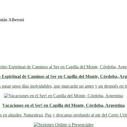
o Espiritual de Caminos al Ser en Capilla del Monte, Córdoba, Arg
 pasar unos días inolvidables
, que marcarán un antes y un después en t
Vacaciones en el Ser! en Capilla del Monte, Córdoba, Argentina
s en alquiler. Naturaleza, Paz y descanso profundo al pie del Cerro Uri