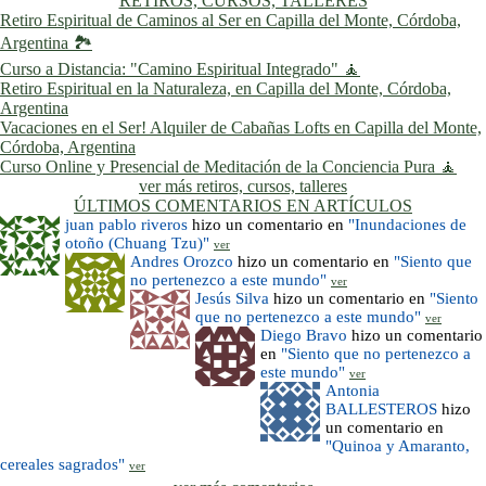
RETIROS, CURSOS, TALLERES
Retiro Espiritual de Caminos al Ser en Capilla del Monte, Córdoba,
Argentina 🏞️
Curso a Distancia: "Camino Espiritual Integrado" 🧘
Retiro Espiritual en la Naturaleza, en Capilla del Monte, Córdoba,
Argentina
Vacaciones en el Ser! Alquiler de Cabañas Lofts en Capilla del Monte,
Córdoba, Argentina
Curso Online y Presencial de Meditación de la Conciencia Pura 🧘
ver más retiros, cursos, talleres
ÚLTIMOS COMENTARIOS EN ARTÍCULOS
juan pablo riveros
hizo un comentario en
"Inundaciones de
otoño (Chuang Tzu)"
ver
Andres Orozco
hizo un comentario en
"Siento que
no pertenezco a este mundo"
ver
Jesús Silva
hizo un comentario en
"Siento
que no pertenezco a este mundo"
ver
Diego Bravo
hizo un comentario
en
"Siento que no pertenezco a
este mundo"
ver
Antonia
BALLESTEROS
hizo
un comentario en
"Quinoa y Amaranto,
cereales sagrados"
ver