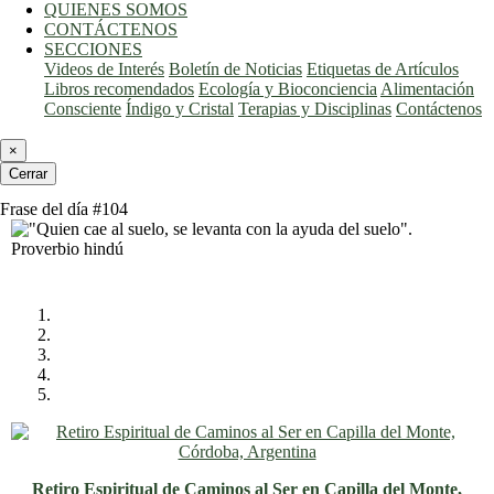
QUIENES SOMOS
CONTÁCTENOS
SECCIONES
Videos de Interés
Boletín de Noticias
Etiquetas de Artículos
Libros recomendados
Ecología y Bioconciencia
Alimentación
Consciente
Índigo y Cristal
Terapias y Disciplinas
Contáctenos
×
Cerrar
Frase del día #104
Retiro Espiritual de Caminos al Ser en Capilla del Monte,