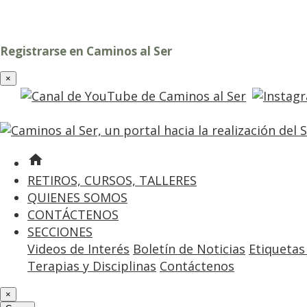
Registrarse en Caminos al Ser
×
home
RETIROS, CURSOS, TALLERES
QUIENES SOMOS
CONTÁCTENOS
SECCIONES
Videos de Interés
Boletín de Noticias
Etiquetas
Terapias y Disciplinas
Contáctenos
×