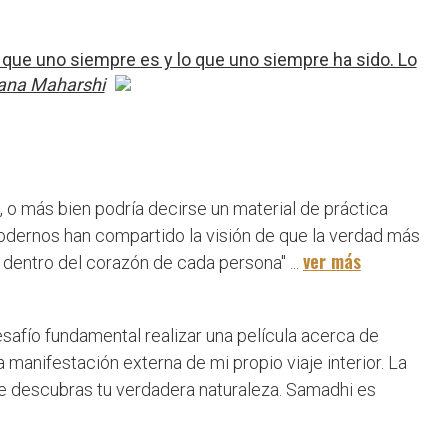
lo que uno siempre es y lo que uno siempre ha sido. Lo
na Maharshi
 o más bien podría decirse un material de práctica
odernos han compartido la visión de que la verdad más
ver más
 dentro del corazón de cada persona" ...
esafío fundamental realizar una película acerca de
manifestación externa de mi propio viaje interior. La
te descubras tu verdadera naturaleza. Samadhi es