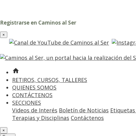
Registrarse en Caminos al Ser
×
home
RETIROS, CURSOS, TALLERES
QUIENES SOMOS
CONTÁCTENOS
SECCIONES
Videos de Interés
Boletín de Noticias
Etiquetas
Terapias y Disciplinas
Contáctenos
×