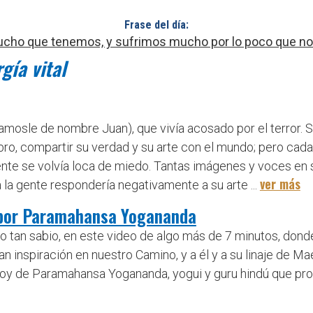
Frase del día:
cho que tenemos, y sufrimos mucho por lo poco que nos
gía vital
amosle de nombre Juan), que vivía acosado por el terror. S
ibro, compartir su verdad y su arte con el mundo; pero cad
te se volvía loca de miedo. Tantas imágenes y voces en su
ver más
 la gente respondería negativamente a su arte ...
, por Paramahansa Yogananda
o tan sabio, en este video de algo más de 7 minutos, don
n inspiración en nuestro Camino, y a él y a su linaje de 
 hoy de Paramahansa Yogananda, yogui y guru hindú que p