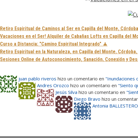
Retiro Espiritual de Caminos al Ser en Capilla del Monte, Córdoba
Vacaciones en el Ser! Alquiler de Cabañas Lofts en Capilla del M
Curso a Distancia: "Camino Espiritual Integrado" 🧘
Retiro Espiritual en la Naturaleza, en Capilla del Monte, Córdoba
Sesiones Online de Autoconocimiento, Sanación, Conexión y Desar
juan pablo riveros
hizo un comentario en
"Inundaciones 
Andres Orozco
hizo un comentario en
"Siento 
Jesús Silva
hizo un comentario en
"Sien
Diego Bravo
hizo un comentar
Antonia BALLESTER