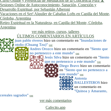
Curso Online y Presencial de Meditación de la Conciencia Pura 🧘
Sesiones Online de Autoconocimiento, Sanación, Conexión y
Desarrollo Espiritual, por Sebastián Alberoni
Vacaciones en el Ser! Alquiler de Cabañas Lofts en Capilla del Monte,
Córdoba, Argentina
Retiro Espiritual en la Naturaleza, en Capilla del Monte, Córdoba,
Argentina
ver más retiros, cursos, talleres
ÚLTIMOS COMENTARIOS EN ARTÍCULOS
juan pablo riveros
hizo un comentario en
"Inundaciones de
otoño (Chuang Tzu)"
ver
Andres Orozco
hizo un comentario en
"Siento que
no pertenezco a este mundo"
ver
Jesús Silva
hizo un comentario en
"Siento
que no pertenezco a este mundo"
ver
Diego Bravo
hizo un comentario
en
"Siento que no pertenezco a
este mundo"
ver
Antonia
BALLESTEROS
hizo
un comentario en
"Quinoa y Amaranto,
cereales sagrados"
ver
ver más comentarios
Cafecito.app