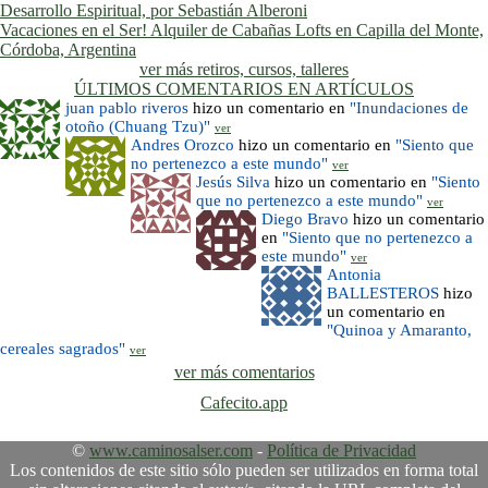
Desarrollo Espiritual, por Sebastián Alberoni
Vacaciones en el Ser! Alquiler de Cabañas Lofts en Capilla del Monte,
Córdoba, Argentina
ver más retiros, cursos, talleres
ÚLTIMOS COMENTARIOS EN ARTÍCULOS
juan pablo riveros
hizo un comentario en
"Inundaciones de
otoño (Chuang Tzu)"
ver
Andres Orozco
hizo un comentario en
"Siento que
no pertenezco a este mundo"
ver
Jesús Silva
hizo un comentario en
"Siento
que no pertenezco a este mundo"
ver
Diego Bravo
hizo un comentario
en
"Siento que no pertenezco a
este mundo"
ver
Antonia
BALLESTEROS
hizo
un comentario en
"Quinoa y Amaranto,
cereales sagrados"
ver
ver más comentarios
Cafecito.app
©
www.caminosalser.com
-
Política de Privacidad
Los contenidos de este sitio sólo pueden ser utilizados en forma total