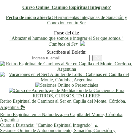
Curso Online 'Camino Espiritual Integrado'
Fecha de inicio abierta!
Herramientas Integradas de Sanación y
Conexión con tu Ser
Previo
Siguiente
Frase del día:
"Abrazar el humano que somos e integrar el Ser que somos."
Caminos al Ser
Suscríbete al Boletín:
RETIROS, CURSOS, TALLERES
Retiro Espiritual de Caminos al Ser en Capilla del Monte, Córdoba,
Argentina 🏞️
Retiro Espiritual en la Naturaleza, en Capilla del Monte, Córdoba,
Argentina
Curso a Distancia: "Camino Espiritual Integrado" 🧘
Sesiones Online de Autoconocimiento, Sanación, Conexión y