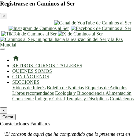
Registrarse en Caminos al Ser
×
entrar
registro
home
RETIROS, CURSOS, TALLERES
QUIENES SOMOS
CONTÁCTENOS
SECCIONES
Videos de Interés
Boletín de Noticias
Etiquetas de Artículos
Libros recomendados
Ecología y Bioconciencia
Alimentación
Consciente
Índigo y Cristal
Terapias y Disciplinas
Contáctenos
×
Cerrar
Constelaciones Familiares
"El corazon de aquel que ha comprendido que lo presente esta en