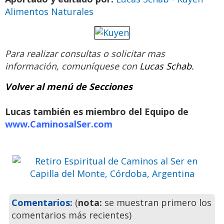
Alimentos Naturales
Para realizar consultas o solicitar mas
información,
comuníquese con
Lucas Schab.
Volver al menú de Secciones
Retiro Espiritual de Caminos al
Ser en Capilla del Monte,
Lucas también es miembro del Equipo de
Córdoba, Argentina
www.CaminosalSer.com
Ven a pasar unos días
inolvidables
Previo
Siguie
Comentarios:
(
nota:
se muestran primero los
comentarios más recientes)