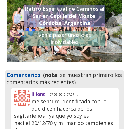
Retiro Espiritual de Caminos al
Ser en Capilla del Monte,
Previo
Siguie
Córdoba, Argentina
Ven a pasar unos días
inolvidables
Comentarios:
(
nota:
se muestran primero los
comentarios más recientes)
liliana
07-08-2010 07:07hs
me senti re identificada con lo
que dicen hacerca de los
sagitarienos . ya que yo soy esi.
naci el 20/12/70 y mi marido tambien es