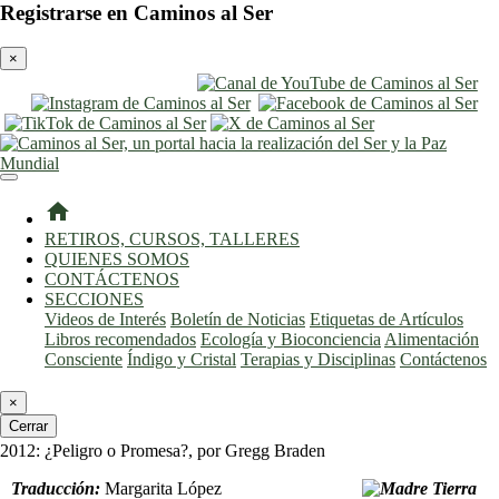
Registrarse en Caminos al Ser
×
entrar
registro
home
RETIROS, CURSOS, TALLERES
QUIENES SOMOS
CONTÁCTENOS
SECCIONES
Videos de Interés
Boletín de Noticias
Etiquetas de Artículos
Libros recomendados
Ecología y Bioconciencia
Alimentación
Consciente
Índigo y Cristal
Terapias y Disciplinas
Contáctenos
×
Cerrar
2012: ¿Peligro o Promesa?, por Gregg Braden
Traducción:
Margarita López