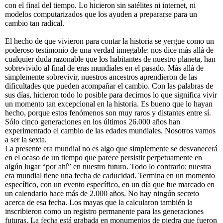
con el final del tiempo. Lo hicieron sin satélites ni internet, ni
modelos computarizados que los ayuden a prepararse para un
cambio tan radical.
El hecho de que vivieron para contar la historia se yergue como un
poderoso testimonio de una verdad innegable: nos dice más allá de
cualquier duda razonable que los habitantes de nuestro planeta, han
sobrevivido al final de eras mundiales en el pasado. Más allá de
simplemente sobrevivir, nuestros ancestros aprendieron de las
dificultades que pueden acompañar el cambio. Con las palabras de
sus días, hicieron todo lo posible para decirnos lo que significa vivir
un momento tan excepcional en la historia. Es bueno que lo hayan
hecho, porque estos fenómenos son muy raros y distantes entre sí.
Sólo cinco generaciones en los últimos 26.000 años han
experimentado el cambio de las edades mundiales. Nosotros vamos
a ser la sexta.
La presente era mundial no es algo que simplemente se desvanecerá
en el ocaso de un tiempo que parece persistir perpetuamente en
algún lugar “por ahí” en nuestro futuro. Todo lo contrario: nuestra
era mundial tiene una fecha de caducidad. Termina en un momento
específico, con un evento específico, en un día que fue marcado en
un calendario hace más de 2.000 años. No hay ningún secreto
acerca de esa fecha. Los mayas que la calcularon también la
inscribieron como un registro permanente para las generaciones
futuras. La fecha está grabada en monumentos de piedra que fueron