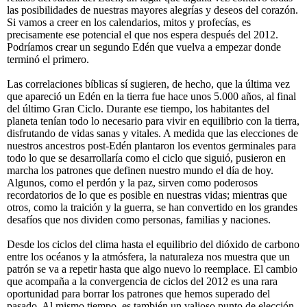
las posibilidades de nuestras mayores alegrías y deseos del corazón.
Si vamos a creer en los calendarios, mitos y profecías, es
precisamente ese potencial el que nos espera después del 2012.
Podríamos crear un segundo Edén que vuelva a empezar donde
terminó el primero.
Las correlaciones bíblicas sí sugieren, de hecho, que la última vez
que apareció un Edén en la tierra fue hace unos 5.000 años, al final
del último Gran Ciclo. Durante ese tiempo, los habitantes del
planeta tenían todo lo necesario para vivir en equilibrio con la tierra,
disfrutando de vidas sanas y vitales. A medida que las elecciones de
nuestros ancestros post-Edén plantaron los eventos germinales para
todo lo que se desarrollaría como el ciclo que siguió, pusieron en
marcha los patrones que definen nuestro mundo el día de hoy.
Algunos, como el perdón y la paz, sirven como poderosos
recordatorios de lo que es posible en nuestras vidas; mientras que
otros, como la traición y la guerra, se han convertido en los grandes
desafíos que nos dividen como personas, familias y naciones.
Desde los ciclos del clima hasta el equilibrio del dióxido de carbono
entre los océanos y la atmósfera, la naturaleza nos muestra que un
patrón se va a repetir hasta que algo nuevo lo reemplace. El cambio
que acompaña a la convergencia de ciclos del 2012 es una rara
oportunidad para borrar los patrones que hemos superado del
pasado. Al mismo tiempo, es también un valioso punto de elección