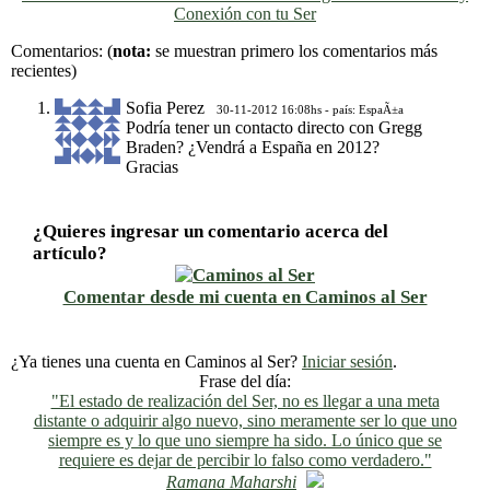
Conexión con tu Ser
Previo
Siguiente
Comentarios:
(
nota:
se muestran primero los comentarios más
recientes)
Sofia Perez
30-11-2012 16:08hs - país: EspaÃ±a
Podría tener un contacto directo con Gregg
Braden? ¿Vendrá a España en 2012?
Gracias
¿Quieres ingresar un comentario acerca del
artículo?
Comentar desde mi cuenta en Caminos al Ser
¿Ya tienes una cuenta en Caminos al Ser?
Iniciar sesión
.
Frase del día:
"El estado de realización del Ser, no es llegar a una meta
distante o adquirir algo nuevo, sino meramente ser lo que uno
siempre es y lo que uno siempre ha sido. Lo único que se
requiere es dejar de percibir lo falso como verdadero."
Ramana Maharshi