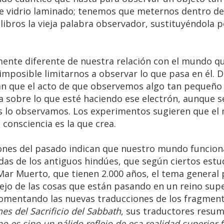
 vidrio laminado; tenemos que meternos dentro de é
libros la vieja palabra observador, sustituyéndola p
lmente diferente de nuestra relación con el mundo q
mposible limitarnos a observar lo que pasa en él. 
an que el acto de que observemos algo tan pequeñ
a sobre lo que esté haciendo ese electrón, aunque s
s lo observamos. Los experimentos sugieren que el
 consciencia es la que crea.
ciones del pasado indican que nuestro mundo funcion
as de los antiguos hindúes, que según ciertos estu
l Mar Muerto, que tienen 2.000 años, el tema general
ejo de las cosas que están pasando en un reino supe
omentando las nuevas traducciones de los fragment
es del Sacrificio del Sabbath
, sus traductores resu
no es sino un pálido reflejo de esa realidad superior f