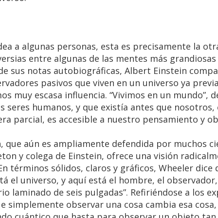
dea a algunas personas, esta es precisamente la otra
ersias entre algunas de las mentes más grandiosas 
 de sus notas autobiográficas, Albert Einstein compa
rvadores pasivos que viven en un universo ya prev
os muy escasa influencia. “Vivimos en un mundo”, de
s seres humanos, y que existía antes que nosotros
a parcial, es accesible a nuestro pensamiento y ob
in, que aún es ampliamente defendida por muchos cie
ceton y colega de Einstein, ofrece una visión radical
En términos sólidos, claros y gráficos, Wheeler dice 
tá el universo, y aquí está el hombre, el observador
drio laminado de seis pulgadas”. Refiriéndose a los 
que simplemente observar una cosa cambia esa cosa
do cuántico que hasta para observar un objeto tan