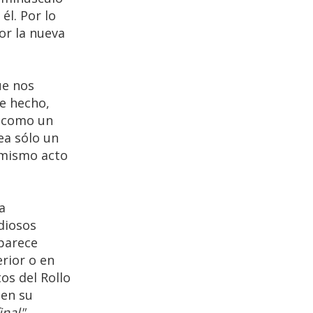
l. Por lo
or la nueva
ue nos
De hecho,
o como un
ea sólo un
 mismo acto
a
diosos
 parece
rior o en
os del Rollo
men su
inal"
.