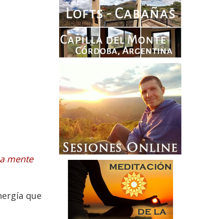
na mente
nergía que