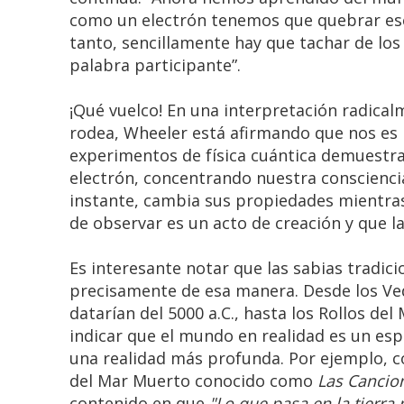
como un electrón tenemos que quebrar ese
tanto, sencillamente hay que tachar de los 
palabra participante”.
¡Qué vuelco! En una interpretación radica
rodea, Wheeler está afirmando que nos es i
experimentos de física cuántica demuestr
electrón, concentrando nuestra conscienci
instante, cambia sus propiedades mientra
de observar es un acto de creación y que la
Es interesante notar que las sabias tradi
precisamente de esa manera. Desde los Ved
datarían del 5000 a.C., hasta los Rollos de
indicar que el mundo en realidad es un esp
una realidad más profunda. Por ejemplo, c
del Mar Muerto conocido como
Las Cancion
contenido en que
"Lo que pasa en la tierra 