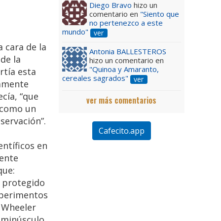
Diego Bravo
hizo un
comentario en
"Siento que
no pertenezco a este
mundo"
ver
 cara de la
Antonia BALLESTEROS
de la
hizo un comentario en
"Quinoa y Amaranto,
rtía esta
cereales sagrados"
ver
iamente
cía, “que
ver más comentarios
, como un
servación”.
Cafecito.app
ntíficos en
mente
que:
, protegido
experimentos
, Wheeler
 minúsculo