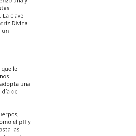
ienzo una y
stas
 La clave
triz Divina
s un
 que le
gnos
 adopta una
 día de
uerpos,
omo el pH y
asta las