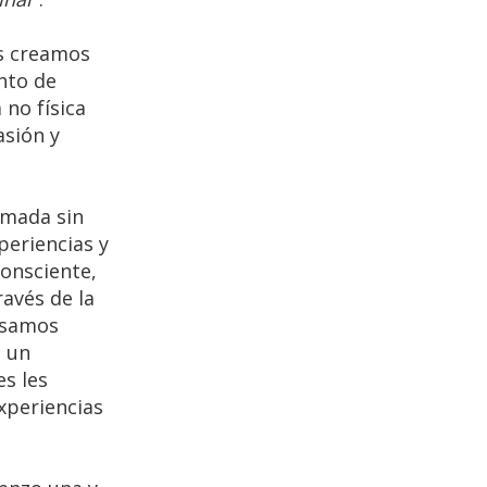
es creamos
unto de
 no física
asión y
ilmada sin
periencias y
onsciente,
ravés de la
resamos
e un
es les
xperiencias