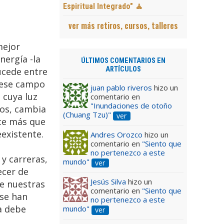
Espiritual Integrado" 🧘
ver más retiros, cursos, talleres
mejor
nergía -la
ÚLTIMOS COMENTARIOS EN
ARTÍCULOS
ucede entre
e ese campo
juan pablo riveros
hizo un
 cuya luz
comentario en
"Inundaciones de otoño
bos, cambia
(Chuang Tzu)"
ver
nte más que
existente.
Andres Orozco
hizo un
comentario en
"Siento que
no pertenezco a este
y carreras,
mundo"
ver
ecer de
Jesús Silva
hizo un
e nuestras
comentario en
"Siento que
 se han
no pertenezco a este
ia debe
mundo"
ver