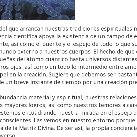
del que arrancan nuestras tradiciones espirituales 
ncia científica apoya la existencia de un campo de e
nte, así como el puente y el espejo de todo lo que s
 mundo externo a nuestros cuerpos. El hecho de qu
queñas del átomo cuántico hasta universos distantes
ros ojos, así como en todo lo intermedio entre am
pel en la creación. Sugiere que debemos ser basta
e un breve instante de tiempo por una creación pre
ndancia material y espiritual, nuestras relaciones 
 mayores logros, así como nuestros temores a car
 estemos encuadrando nuestra mirada en el espejo d
nconscientes. Las vemos en nuestro entorno porque
 de la Matriz Divina. De ser así, la propia concienc
iverso.