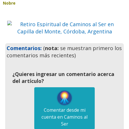
Nobre
Ven a pasar unos días
inolvidables
Previo
Siguie
Comentarios:
(
nota:
se muestran primero los
comentarios más recientes)
¿Quieres ingresar un comentario acerca
del artículo?
Comentar desde mi
cuenta en Caminos al
Ser