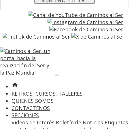
Registro en Caminos al Ser
entrar
registro
home
RETIROS, CURSOS, TALLERES
QUIENES SOMOS
CONTÁCTENOS
SECCIONES
Videos de Interés
Boletín de Noticias
Etiquetas